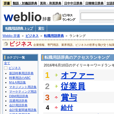
辞書
類語・対義語辞典
英和・和英辞典
日中中日辞典
日韓韓日辞典
古語
ビジネス
ランキング
転職用語辞典 トップ
索引
Weblio 辞書
＞
ビジネス
＞
転職用語辞典
＞ ランキング
ビジネス
企業情報、専門用語、業界用語。ビジネスの世界を飛び交う知
転職用語辞典のアクセスランキング
カテゴリ一覧
全て
2016年6月10日のデイリーキーワードラン
ビジネス
－
1
オファー
新語時事用語辞典
時事用語のABC
M＆A用語集
2
従業員
マネジメント用語集
マーケティング用語
3
賞与
DBM用語辞典
流通用語辞典
会計用語辞典
4
給付
会計監査関連用語集