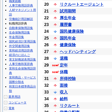
職業図鑑
20
リクルートエージェント
人事労務用語辞典
人材マネジメント用
21
試用期間
語
22
厚生年金
労働統計用語解説
転職用語辞典
23
履歴書
自動車保険用語集
24
国民健康保険
生命保険用語集
年金用語集
25
国民年金
国民経済計算用語集
26
健康保険
外交関連用語集
英和経済用語辞典
27
ヘッドハンティング
経済のにほんご
28
退職
英文財務諸表用語集
人事労務和英辞典
29
定年
英和生命保険用語辞
30
休職
典
英和商品・サービス
31
所得控除
国際分類名
32
面接
和英日本標準商品分
類
33
収入
業界用語
＋
34
給料
コンピュータ
＋
35
リクルート
電車
＋