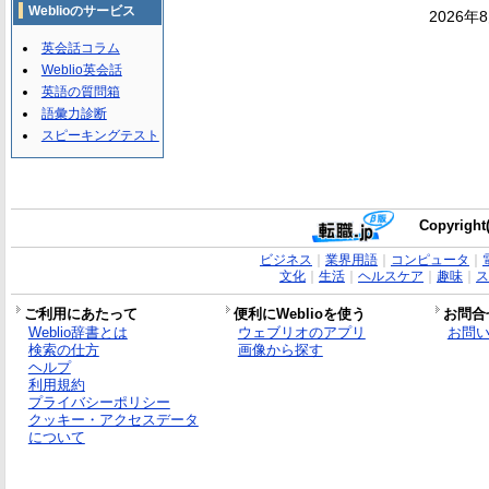
Weblioのサービス
2026年
英会話コラム
Weblio英会話
英語の質問箱
語彙力診断
スピーキングテスト
Copyright(
ビジネス
｜
業界用語
｜
コンピュータ
｜
文化
｜
生活
｜
ヘルスケア
｜
趣味
｜
ス
ご利用にあたって
便利にWeblioを使う
お問合
Weblio辞書とは
ウェブリオのアプリ
お問
検索の仕方
画像から探す
ヘルプ
利用規約
プライバシーポリシー
クッキー・アクセスデータ
について