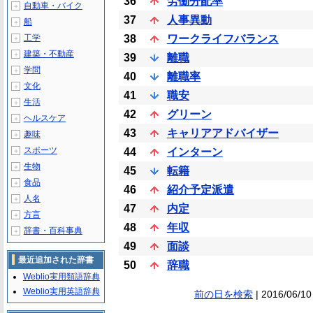
36
労働分配率
自動車・バイク
＋
37
人事異動
船
＋
工学
38
ワークライフバランス
＋
建築・不動産
＋
39
離職
学問
＋
40
離職率
文化
＋
41
職安
生活
＋
42
グリーン
ヘルスケア
＋
43
キャリアアドバイザー
趣味
＋
スポーツ
44
インターン
＋
生物
＋
45
転籍
食品
＋
46
紹介予定派遣
人名
＋
47
内定
方言
＋
48
年収
辞書・百科事典
＋
49
面談
最近追加された辞書
50
辞職
Weblio実用類語辞典
Weblio実用英語辞典
前の日を検索
| 2016/06/10