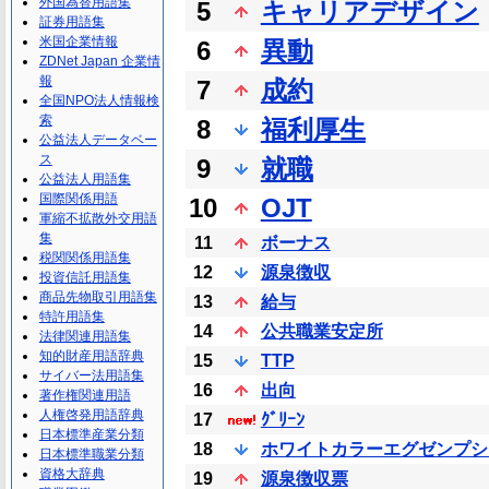
外国為替用語集
5
キャリアデザイン
証券用語集
米国企業情報
6
異動
ZDNet Japan 企業情
報
7
成約
全国NPO法人情報検
索
8
福利厚生
公益法人データベー
ス
9
就職
公益法人用語集
国際関係用語
10
OJT
軍縮不拡散外交用語
集
11
ボーナス
税関関係用語集
12
源泉徴収
投資信託用語集
商品先物取引用語集
13
給与
特許用語集
14
公共職業安定所
法律関連用語集
知的財産用語辞典
15
TTP
サイバー法用語集
16
出向
著作権関連用語
人権啓発用語辞典
17
ｸﾞﾘｰﾝ
日本標準産業分類
18
ホワイトカラーエグゼンプシ
日本標準職業分類
資格大辞典
19
源泉徴収票