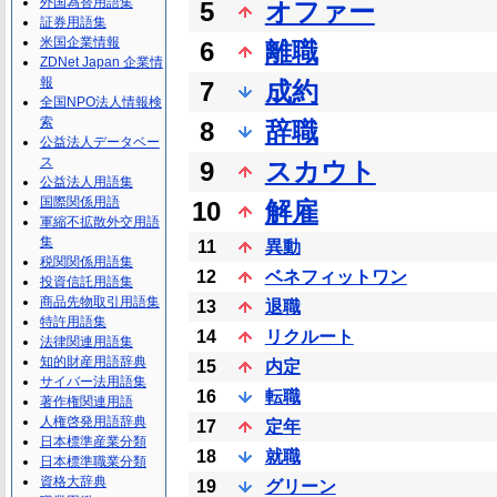
外国為替用語集
5
オファー
証券用語集
米国企業情報
6
離職
ZDNet Japan 企業情
報
7
成約
全国NPO法人情報検
索
8
辞職
公益法人データベー
ス
9
スカウト
公益法人用語集
国際関係用語
10
解雇
軍縮不拡散外交用語
集
11
異動
税関関係用語集
12
ベネフィットワン
投資信託用語集
商品先物取引用語集
13
退職
特許用語集
14
リクルート
法律関連用語集
知的財産用語辞典
15
内定
サイバー法用語集
16
転職
著作権関連用語
人権啓発用語辞典
17
定年
日本標準産業分類
18
就職
日本標準職業分類
資格大辞典
19
グリーン