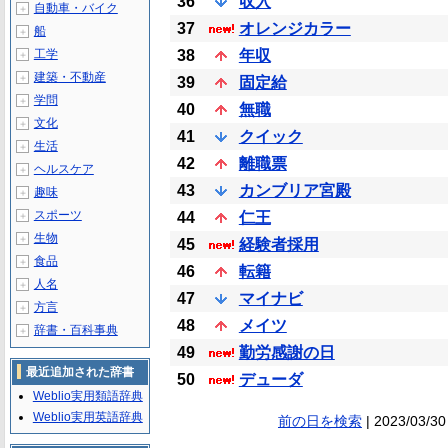
36
収入
自動車・バイク
＋
37
オレンジカラー
船
＋
工学
38
年収
＋
建築・不動産
＋
39
固定給
学問
＋
40
無職
文化
＋
41
クイック
生活
＋
42
離職票
ヘルスケア
＋
43
カンブリア宮殿
趣味
＋
スポーツ
44
仁王
＋
生物
＋
45
経験者採用
食品
＋
46
転籍
人名
＋
47
マイナビ
方言
＋
48
メイツ
辞書・百科事典
＋
49
勤労感謝の日
最近追加された辞書
50
デューダ
Weblio実用類語辞典
Weblio実用英語辞典
前の日を検索
| 2023/03/30