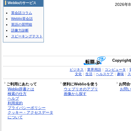
Weblioのサービス
2026年
英会話コラム
Weblio英会話
英語の質問箱
語彙力診断
スピーキングテスト
Copyright(
ビジネス
｜
業界用語
｜
コンピュータ
｜
文化
｜
生活
｜
ヘルスケア
｜
趣味
｜
ス
ご利用にあたって
便利にWeblioを使う
お問合
Weblio辞書とは
ウェブリオのアプリ
お問
検索の仕方
画像から探す
ヘルプ
利用規約
プライバシーポリシー
クッキー・アクセスデータ
について