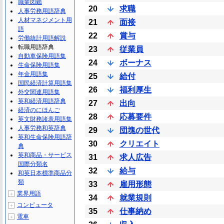
職業図鑑
20
求職
人事労務用語辞典
人材マネジメント用
21
面接
語
22
賞与
労働統計用語解説
転職用語辞典
23
従業員
自動車保険用語集
24
ボーナス
生命保険用語集
年金用語集
25
給付
国民経済計算用語集
26
福利厚生
外交関連用語集
英和経済用語辞典
27
出向
経済のにほんご
28
応募要件
英文財務諸表用語集
人事労務和英辞典
29
団塊の世代
英和生命保険用語辞
30
クリエイト
典
英和商品・サービス
31
求人広告
国際分類名
32
給与
和英日本標準商品分
類
33
雇用形態
業界用語
＋
34
就業規則
コンピュータ
＋
35
仕事納め
電車
＋