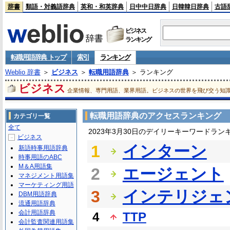
辞書
類語・対義語辞典
英和・和英辞典
日中中日辞典
日韓韓日辞典
古語
ビジネス
ランキング
転職用語辞典 トップ
索引
ランキング
Weblio 辞書
＞
ビジネス
＞
転職用語辞典
＞ ランキング
ビジネス
企業情報、専門用語、業界用語。ビジネスの世界を飛び交う知
転職用語辞典のアクセスランキング
カテゴリ一覧
全て
2023年3月30日のデイリーキーワードラン
ビジネス
－
1
インターン
新語時事用語辞典
時事用語のABC
M＆A用語集
2
エージェント
マネジメント用語集
マーケティング用語
3
インテリジェ
DBM用語辞典
流通用語辞典
会計用語辞典
4
TTP
会計監査関連用語集