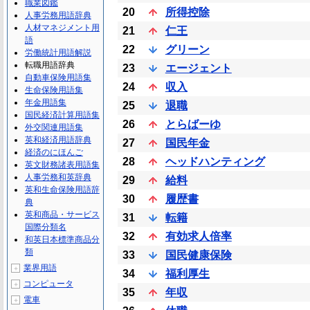
職業図鑑
20
所得控除
人事労務用語辞典
人材マネジメント用
21
仁王
語
22
グリーン
労働統計用語解説
転職用語辞典
23
エージェント
自動車保険用語集
24
収入
生命保険用語集
年金用語集
25
退職
国民経済計算用語集
26
とらばーゆ
外交関連用語集
英和経済用語辞典
27
国民年金
経済のにほんご
28
ヘッドハンティング
英文財務諸表用語集
人事労務和英辞典
29
給料
英和生命保険用語辞
30
履歴書
典
英和商品・サービス
31
転籍
国際分類名
32
有効求人倍率
和英日本標準商品分
類
33
国民健康保険
業界用語
＋
34
福利厚生
コンピュータ
＋
35
年収
電車
＋