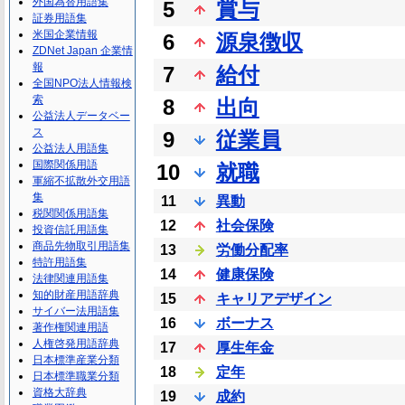
外国為替用語集
5
賞与
証券用語集
米国企業情報
6
源泉徴収
ZDNet Japan 企業情
報
7
給付
全国NPO法人情報検
索
8
出向
公益法人データベー
ス
9
従業員
公益法人用語集
国際関係用語
10
就職
軍縮不拡散外交用語
集
11
異動
税関関係用語集
12
社会保険
投資信託用語集
商品先物取引用語集
13
労働分配率
特許用語集
14
健康保険
法律関連用語集
知的財産用語辞典
15
キャリアデザイン
サイバー法用語集
16
ボーナス
著作権関連用語
人権啓発用語辞典
17
厚生年金
日本標準産業分類
18
定年
日本標準職業分類
資格大辞典
19
成約