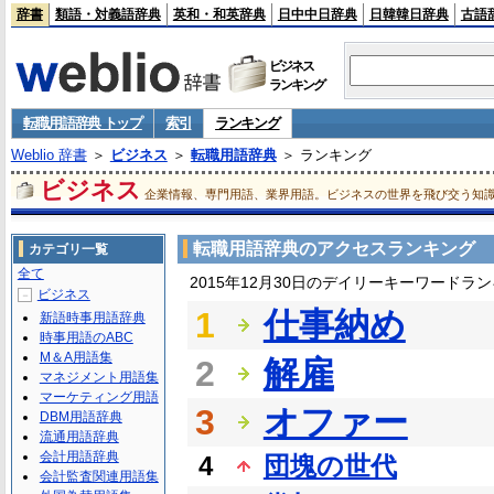
辞書
類語・対義語辞典
英和・和英辞典
日中中日辞典
日韓韓日辞典
古語
ビジネス
ランキング
転職用語辞典 トップ
索引
ランキング
Weblio 辞書
＞
ビジネス
＞
転職用語辞典
＞ ランキング
ビジネス
企業情報、専門用語、業界用語。ビジネスの世界を飛び交う知
転職用語辞典のアクセスランキング
カテゴリ一覧
全て
2015年12月30日のデイリーキーワードラ
ビジネス
－
1
仕事納め
新語時事用語辞典
時事用語のABC
M＆A用語集
2
解雇
マネジメント用語集
マーケティング用語
3
オファー
DBM用語辞典
流通用語辞典
会計用語辞典
4
団塊の世代
会計監査関連用語集