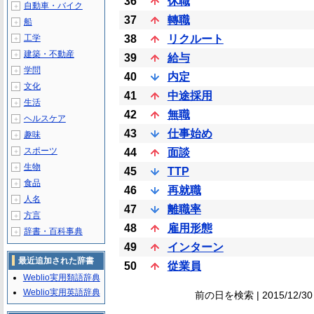
36
休職
自動車・バイク
＋
37
轉職
船
＋
工学
38
リクルート
＋
建築・不動産
＋
39
給与
学問
＋
40
内定
文化
＋
41
中途採用
生活
＋
42
無職
ヘルスケア
＋
43
仕事始め
趣味
＋
スポーツ
44
面談
＋
生物
＋
45
TTP
食品
＋
46
再就職
人名
＋
47
離職率
方言
＋
48
雇用形態
辞書・百科事典
＋
49
インターン
最近追加された辞書
50
從業員
Weblio実用類語辞典
Weblio実用英語辞典
前の日を検索 | 2015/12/3