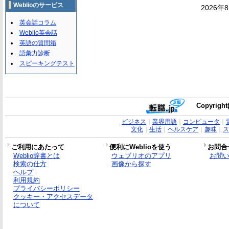
Weblioのサービス
2026年
英会話コラム
Weblio英会話
英語の質問箱
語彙力診断
スピーキングテスト
Copyright(
ビジネス
｜
業界用語
｜
コンピュータ
｜
文化
｜
生活
｜
ヘルスケア
｜
趣味
｜
ス
ご利用にあたって
便利にWeblioを使う
お問合
Weblio辞書とは
ウェブリオのアプリ
お問
検索の仕方
画像から探す
ヘルプ
利用規約
プライバシーポリシー
クッキー・アクセスデータ
について