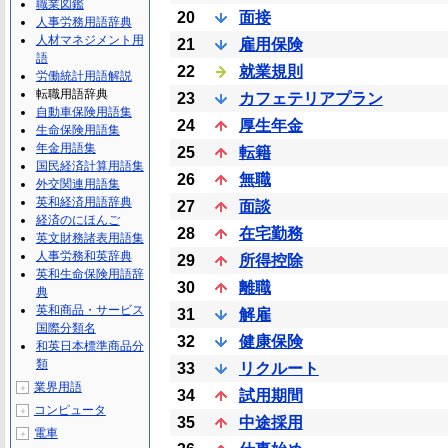
職業図鑑
20
面接
人事労務用語辞典
人材マネジメント用
21
雇用保険
語
22
就業規則
労働統計用語解説
転職用語辞典
23
カフェテリアプラン
自動車保険用語集
24
厚生年金
生命保険用語集
年金用語集
25
転籍
国民経済計算用語集
26
無職
外交関連用語集
英和経済用語辞典
27
面談
経済のにほんご
28
在宅勤務
英文財務諸表用語集
人事労務和英辞典
29
所得控除
英和生命保険用語辞
30
離職
典
英和商品・サービス
31
解雇
国際分類名
32
健康保険
和英日本標準商品分
類
33
リクルート
業界用語
＋
34
試用期間
コンピュータ
＋
35
中途採用
電車
＋