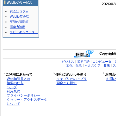
Weblioのサービス
2026年
英会話コラム
Weblio英会話
英語の質問箱
語彙力診断
スピーキングテスト
Copyright(
ビジネス
｜
業界用語
｜
コンピュータ
｜
文化
｜
生活
｜
ヘルスケア
｜
趣味
｜
ス
ご利用にあたって
便利にWeblioを使う
お問合
Weblio辞書とは
ウェブリオのアプリ
お問
検索の仕方
画像から探す
ヘルプ
利用規約
プライバシーポリシー
クッキー・アクセスデータ
について