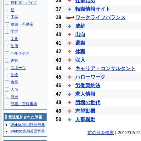
36
仕事始め
自動車・バイク
＋
37
転職情報サイト
船
＋
工学
38
ワークライフバランス
＋
建築・不動産
＋
39
成約
学問
＋
40
出向
文化
＋
41
退職
生活
＋
42
休職
ヘルスケア
＋
43
収入
趣味
＋
スポーツ
44
キャリア・コンサルタント
＋
生物
＋
45
ハローワーク
食品
＋
46
労働契約法
人名
＋
47
求人情報
方言
＋
48
団塊の世代
辞書・百科事典
＋
49
志望動機
最近追加された辞書
50
人事異動
Weblio実用類語辞典
Weblio実用英語辞典
前の日を検索
| 2012/12/27