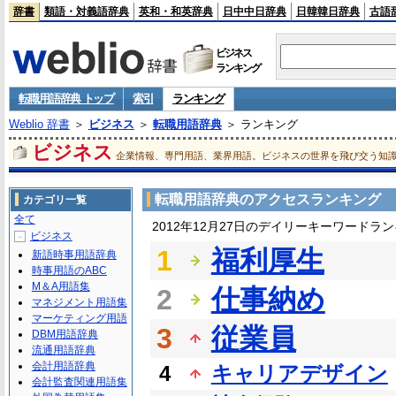
辞書
類語・対義語辞典
英和・和英辞典
日中中日辞典
日韓韓日辞典
古語
ビジネス
ランキング
転職用語辞典 トップ
索引
ランキング
Weblio 辞書
＞
ビジネス
＞
転職用語辞典
＞ ランキング
ビジネス
企業情報、専門用語、業界用語。ビジネスの世界を飛び交う知
転職用語辞典のアクセスランキング
カテゴリ一覧
全て
2012年12月27日のデイリーキーワードラ
ビジネス
－
1
福利厚生
新語時事用語辞典
時事用語のABC
M＆A用語集
2
仕事納め
マネジメント用語集
マーケティング用語
3
従業員
DBM用語辞典
流通用語辞典
会計用語辞典
4
キャリアデザイン
会計監査関連用語集