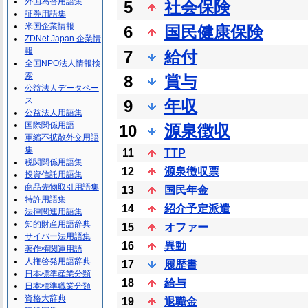
外国為替用語集
5
社会保険
証券用語集
米国企業情報
6
国民健康保険
ZDNet Japan 企業情
報
7
給付
全国NPO法人情報検
索
8
賞与
公益法人データベー
ス
9
年収
公益法人用語集
国際関係用語
10
源泉徴収
軍縮不拡散外交用語
集
11
TTP
税関関係用語集
12
源泉徴収票
投資信託用語集
商品先物取引用語集
13
国民年金
特許用語集
14
紹介予定派遣
法律関連用語集
知的財産用語辞典
15
オファー
サイバー法用語集
16
異動
著作権関連用語
人権啓発用語辞典
17
履歴書
日本標準産業分類
18
給与
日本標準職業分類
資格大辞典
19
退職金