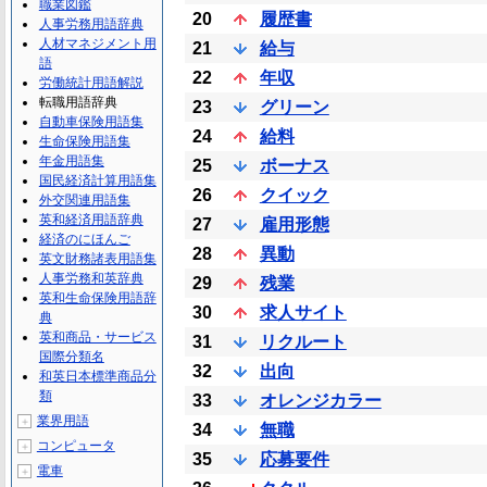
職業図鑑
20
履歴書
人事労務用語辞典
人材マネジメント用
21
給与
語
22
年収
労働統計用語解説
転職用語辞典
23
グリーン
自動車保険用語集
24
給料
生命保険用語集
年金用語集
25
ボーナス
国民経済計算用語集
26
クイック
外交関連用語集
英和経済用語辞典
27
雇用形態
経済のにほんご
28
異動
英文財務諸表用語集
人事労務和英辞典
29
残業
英和生命保険用語辞
30
求人サイト
典
英和商品・サービス
31
リクルート
国際分類名
32
出向
和英日本標準商品分
類
33
オレンジカラー
業界用語
＋
34
無職
コンピュータ
＋
35
応募要件
電車
＋