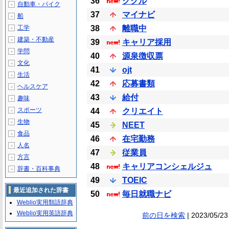
36
ククル
自動車・バイク
＋
37
マイナビ
船
＋
工学
38
離職中
＋
建築・不動産
＋
39
キャリア採用
学問
＋
40
源泉徴収票
文化
＋
41
ojt
生活
＋
42
応募書類
ヘルスケア
＋
43
給付
趣味
＋
スポーツ
44
クリエイト
＋
生物
＋
45
NEET
食品
＋
46
在宅勤務
人名
＋
47
従業員
方言
＋
48
キャリアコンシェルジュ
辞書・百科事典
＋
49
TOEIC
最近追加された辞書
50
毎日就職ナビ
Weblio実用類語辞典
Weblio実用英語辞典
前の日を検索
| 2023/05/23