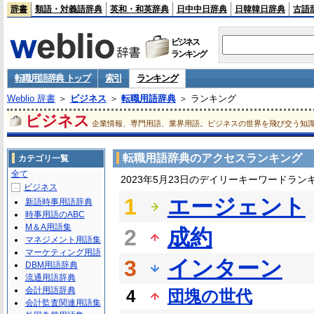
辞書
類語・対義語辞典
英和・和英辞典
日中中日辞典
日韓韓日辞典
古語
ビジネス
ランキング
転職用語辞典 トップ
索引
ランキング
Weblio 辞書
＞
ビジネス
＞
転職用語辞典
＞ ランキング
ビジネス
企業情報、専門用語、業界用語。ビジネスの世界を飛び交う知
転職用語辞典のアクセスランキング
カテゴリ一覧
全て
2023年5月23日のデイリーキーワードラン
ビジネス
－
1
エージェント
新語時事用語辞典
時事用語のABC
M＆A用語集
2
成約
マネジメント用語集
マーケティング用語
3
インターン
DBM用語辞典
流通用語辞典
会計用語辞典
4
団塊の世代
会計監査関連用語集