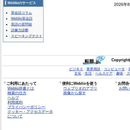
Weblioのサービス
2026年
英会話コラム
Weblio英会話
英語の質問箱
語彙力診断
スピーキングテスト
Copyright(
ビジネス
｜
業界用語
｜
コンピュータ
｜
文化
｜
生活
｜
ヘルスケア
｜
趣味
｜
ス
ご利用にあたって
便利にWeblioを使う
お問合
Weblio辞書とは
ウェブリオのアプリ
お問
検索の仕方
画像から探す
ヘルプ
利用規約
プライバシーポリシー
クッキー・アクセスデータ
について