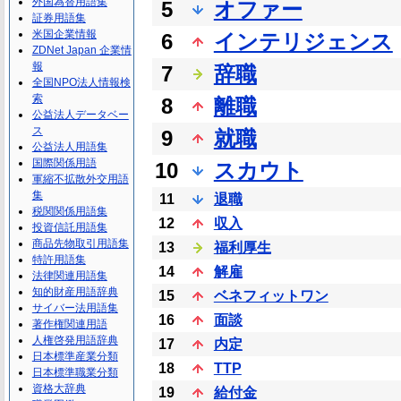
外国為替用語集
5
オファー
証券用語集
米国企業情報
6
インテリジェンス
ZDNet Japan 企業情
報
7
辞職
全国NPO法人情報検
索
8
離職
公益法人データベー
ス
9
就職
公益法人用語集
国際関係用語
10
スカウト
軍縮不拡散外交用語
集
11
退職
税関関係用語集
12
収入
投資信託用語集
商品先物取引用語集
13
福利厚生
特許用語集
14
解雇
法律関連用語集
知的財産用語辞典
15
ベネフィットワン
サイバー法用語集
16
面談
著作権関連用語
人権啓発用語辞典
17
内定
日本標準産業分類
18
TTP
日本標準職業分類
資格大辞典
19
給付金