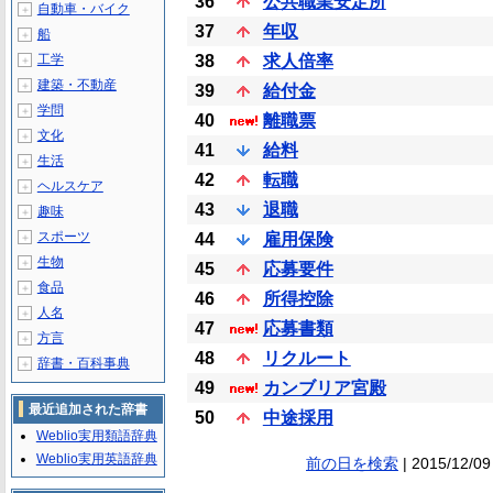
36
公共職業安定所
自動車・バイク
＋
37
年収
船
＋
工学
38
求人倍率
＋
建築・不動産
＋
39
給付金
学問
＋
40
離職票
文化
＋
41
給料
生活
＋
42
転職
ヘルスケア
＋
43
退職
趣味
＋
スポーツ
44
雇用保険
＋
生物
＋
45
応募要件
食品
＋
46
所得控除
人名
＋
47
応募書類
方言
＋
48
リクルート
辞書・百科事典
＋
49
カンブリア宮殿
最近追加された辞書
50
中途採用
Weblio実用類語辞典
Weblio実用英語辞典
前の日を検索
| 2015/12/09