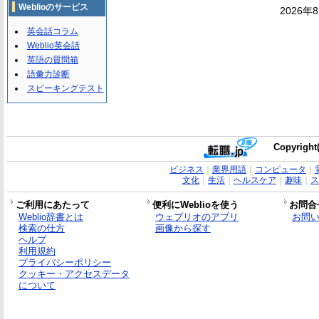
Weblioのサービス
2026年
英会話コラム
Weblio英会話
英語の質問箱
語彙力診断
スピーキングテスト
Copyright(
ビジネス
｜
業界用語
｜
コンピュータ
｜
文化
｜
生活
｜
ヘルスケア
｜
趣味
｜
ス
ご利用にあたって
便利にWeblioを使う
お問合
Weblio辞書とは
ウェブリオのアプリ
お問
検索の仕方
画像から探す
ヘルプ
利用規約
プライバシーポリシー
クッキー・アクセスデータ
について