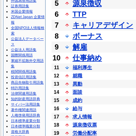
外国為替用語集
5
源泉徴収
証券用語集
米国企業情報
6
TTP
ZDNet Japan 企業情
報
7
キャリアデザイン
全国NPO法人情報検
索
8
ボーナス
公益法人データベー
ス
9
解雇
公益法人用語集
国際関係用語
10
仕事納め
軍縮不拡散外交用語
集
11
福利厚生
税関関係用語集
12
就職
投資信託用語集
商品先物取引用語集
13
異動
特許用語集
14
面談
法律関連用語集
知的財産用語辞典
15
成約
サイバー法用語集
16
給与
著作権関連用語
人権啓発用語辞典
17
求人情報
日本標準産業分類
18
源泉徴収票
日本標準職業分類
資格大辞典
19
労働分配率