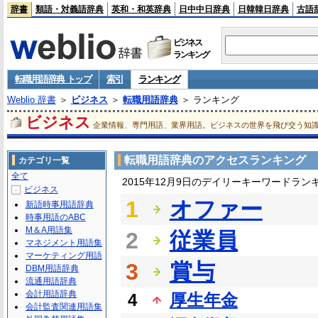
辞書
類語・対義語辞典
英和・和英辞典
日中中日辞典
日韓韓日辞典
古語
ビジネス
ランキング
転職用語辞典 トップ
索引
ランキング
Weblio 辞書
＞
ビジネス
＞
転職用語辞典
＞ ランキング
ビジネス
企業情報、専門用語、業界用語。ビジネスの世界を飛び交う知
転職用語辞典のアクセスランキング
カテゴリ一覧
全て
2015年12月9日のデイリーキーワードラン
ビジネス
－
1
オファー
新語時事用語辞典
時事用語のABC
M＆A用語集
2
従業員
マネジメント用語集
マーケティング用語
3
賞与
DBM用語辞典
流通用語辞典
会計用語辞典
4
厚生年金
会計監査関連用語集