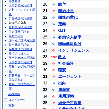
職業図鑑
20
給付
人事労務用語辞典
人材マネジメント用
21
契約社員
語
22
団塊の世代
労働統計用語解説
転職用語辞典
23
定年
自動車保険用語集
24
OJT
生命保険用語集
年金用語集
25
有効求人倍率
国民経済計算用語集
26
国民健康保険
外交関連用語集
英和経済用語辞典
27
インテリジェンス
経済のにほんご
28
收入
英文財務諸表用語集
人事労務和英辞典
29
社会保険
英和生命保険用語辞
30
職安
典
英和商品・サービス
31
エージェント
国際分類名
32
出向
和英日本標準商品分
類
33
履歴書
業界用語
＋
34
雇用形態
コンピュータ
＋
35
紹介予定派遣
電車
＋