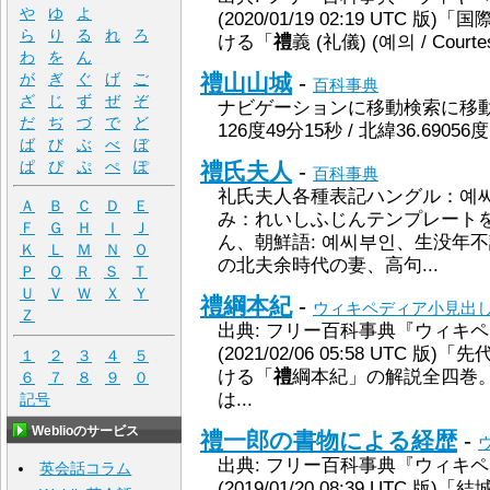
や
ゆ
よ
(2020/01/19 02:19 UTC
ら
り
る
れ
ろ
ける「
禮
義 (礼儀) (예의 / Courte
わ
を
ん
が
ぎ
ぐ
げ
ご
禮山山城
-
百科事典
ざ
じ
ず
ぜ
ぞ
ナビゲーションに移動検索に移動座標
だ
ぢ
づ
で
ど
126度49分15秒 / 北緯36.69056度 東
ば
び
ぶ
べ
ぼ
ぱ
ぴ
ぷ
ぺ
ぽ
禮氏夫人
-
百科事典
礼氏夫人各種表記ハングル：예
Ａ
Ｂ
Ｃ
Ｄ
Ｅ
み：れいしふじんテンプレート
Ｆ
Ｇ
Ｈ
Ｉ
Ｊ
ん、朝鮮語: 예씨부인、生没年
Ｋ
Ｌ
Ｍ
Ｎ
Ｏ
の北夫余時代の妻、高句...
Ｐ
Ｑ
Ｒ
Ｓ
Ｔ
Ｕ
Ｖ
Ｗ
Ｘ
Ｙ
禮綱本紀
-
ウィキペディア小見出
Ｚ
出典: フリー百科事典『ウィキペディ
(2021/02/06 05:58 UTC
１
２
３
４
５
ける「
禮
綱本紀」の解説全四巻
６
７
８
９
０
は...
記号
Weblioのサービス
禮一郎の書物による経歴
-
出典: フリー百科事典『ウィキペディ
英会話コラム
(2019/01/20 08:39 UTC