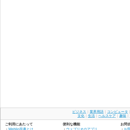
ビジネス
｜
業界用語
｜
コンピュータ
文化
｜
生活
｜
ヘルスケア
｜
趣味
｜
ご利用にあたって
便利な機能
お問
・
Weblio辞書とは
・
ウェブリオのアプリ
・
お