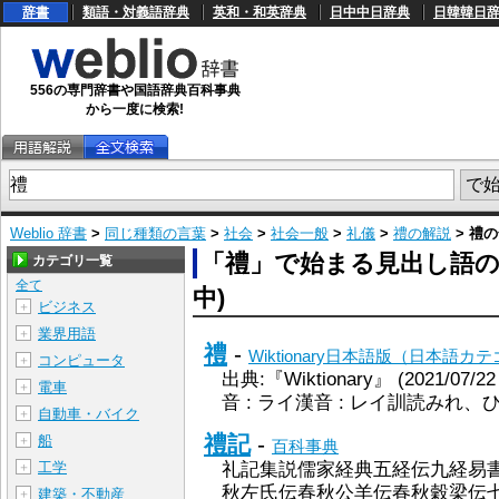
辞書
類語・対義語辞典
英和・和英辞典
日中中日辞典
日韓韓日
556の専門辞書や国語辞典百科事典
から一度に検索!
Weblio 辞書
>
同じ種類の言葉
>
社会
>
社会一般
>
礼儀
>
禮の解説
> 禮
「禮」で始まる見出し語の検索
カテゴリ一覧
全て
中)
ビジネス
＋
業界用語
＋
禮
-
Wiktionary日本語版（日本語カ
コンピュータ
＋
出典:『Wiktionary』 (2021/07/
電車
＋
音 : ライ漢音 : レイ訓読みれ、ひ
自動車・バイク
＋
禮記
-
船
＋
百科事典
工学
礼記集説儒家経典五経伝九経易書
＋
秋左氏伝春秋公羊伝春秋穀梁伝
建築・不動産
＋