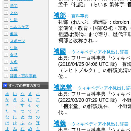
孟子『礼記』（らいき 繁体字:
学問
＋
文化
＋
禮部
-
百科事典
生活
＋
礼部（れいぶ、満洲語：dorolon 
ヘルスケア
＋
楽儀仗・教育・国家祭祀・宗教
趣味
祖型は漢代にまで遡り、歴代王
＋
祠部と改称され...
スポーツ
＋
生物
＋
禮國
-
ウィキペディア小見出し辞書
食品
＋
出典: フリー百科事典『ウィキペディ
人名
＋
(2018/04/25 04:06 UTC
方言
＋
（レヒトブルク）」の解説光清
辞書・百科事典
位...
＋
すべての辞書の索引
禮楽堂
-
ウィキペディア小見出し辞
あ
い
う
え
お
出典: フリー百科事典『ウィキペディ
か
き
く
け
こ
(2022/03/20 07:29 UTC
さ
し
す
せ
そ
「
禮
楽堂」の解説現在、「小野
た
ち
つ
て
と
代...
な
に
ぬ
ね
の
禮義
-
は
ひ
ふ
へ
ほ
ウィキペディア小見出し辞書
ま
み
む
め
も
出典: フリー百科事典『ウィキペディ