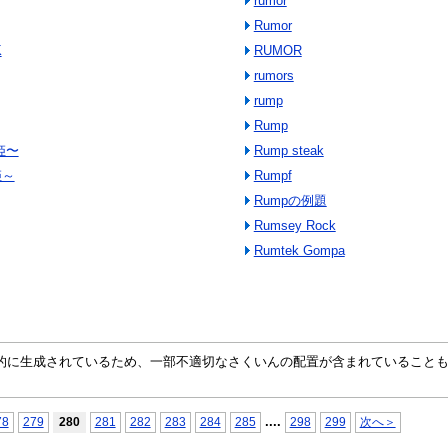
rumor
Rumor
K
RUMOR
rumors
rump
Rump
姫〜
Rump steak
姫～
Rumpf
Rumpの例題
Rumsey Rock
Rumtek Gompa
自動的に生成されているため、一部不適切なさくいんの配置が含まれていること
...
.
78
279
280
281
282
283
284
285
298
299
次へ＞