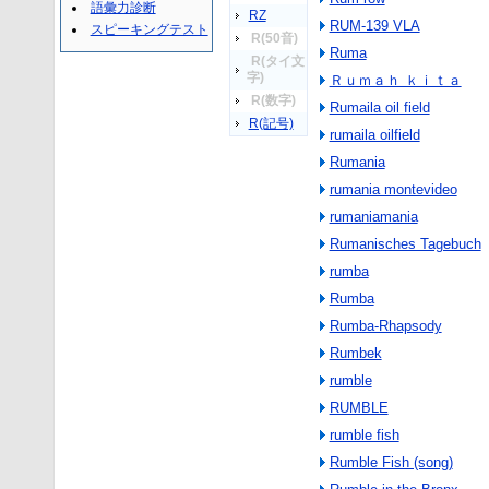
語彙力診断
RZ
RUM-139 VLA
スピーキングテスト
R(50音)
Ruma
R(タイ文
字)
Ｒｕｍａｈ ｋｉｔａ
R(数字)
Rumaila oil field
R(記号)
rumaila oilfield
Rumania
rumania montevideo
rumaniamania
Rumanisches Tagebuch
rumba
Rumba
Rumba-Rhapsody
Rumbek
rumble
RUMBLE
rumble fish
Rumble Fish (song)