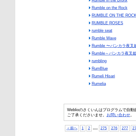
Rumble in the Bronx
Rumble on the Rock
RUMBLE ON THE ROC
RUMBLE ROSES
rumble seat
Rumble Wave
Rumble 〜バンカラ夜叉
Rumble～バンカラ夜叉
rumbling
RumBlue
Rumeli Hisari
Rumelia
Weblioのさくいんはプログラムで
ご了承くださいませ。
お問い合わせ
。
...
.
＜前へ
1
2
275
276
277
2