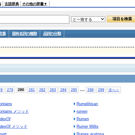
典
古語辞典
その他の辞書▼
言葉
固有名詞の種類
品詞の分類
...
.
78
279
280
281
282
283
284
285
298
299
次へ＞
ontains
Rumelihisarı
n.Contains メソッド
rumen
ndexOf
Rumen
n.IndexOf メソッド
Rumer Willis
sert
Rumex acetosa