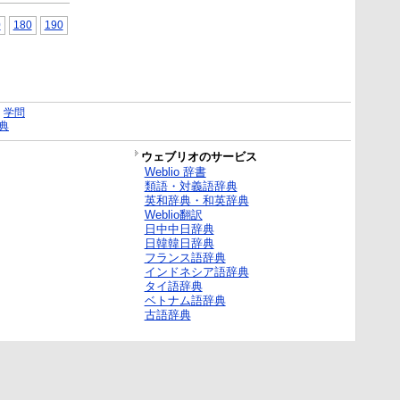
0
180
190
｜
学問
典
ウェブリオのサービス
Weblio 辞書
類語・対義語辞典
英和辞典・和英辞典
Weblio翻訳
日中中日辞典
日韓韓日辞典
フランス語辞典
インドネシア語辞典
タイ語辞典
ベトナム語辞典
古語辞典