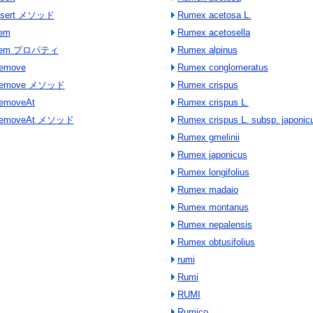
.Insert メソッド
Rumex acetosa L.
tem
Rumex acetosella
n.Item プロパティ
Rumex alpinus
Remove
Rumex conglomeratus
on.Remove メソッド
Rumex crispus
RemoveAt
Rumex crispus L.
on.RemoveAt メソッド
Rumex crispus L. subsp. japonic
Rumex gmelinii
Rumex japonicus
Rumex longifolius
Rumex madaio
Rumex montanus
Rumex nepalensis
Rumex obtusifolius
rumi
Rumi
RUMI
Rumico