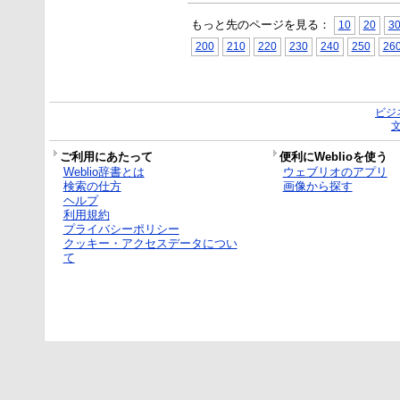
もっと先のページを見る：
10
20
3
200
210
220
230
240
250
26
ビジ
ご利用にあたって
便利にWeblioを使う
Weblio辞書とは
ウェブリオのアプリ
検索の仕方
画像から探す
ヘルプ
利用規約
プライバシーポリシー
クッキー・アクセスデータについ
て