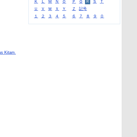
Ｋ
Ｌ
Ｍ
Ｎ
Ｏ
Ｐ
Ｑ
Ｒ
Ｓ
Ｔ
Ｕ
Ｖ
Ｗ
Ｘ
Ｙ
Ｚ
記号
１
２
３
４
５
６
７
８
９
０
us Kitam.