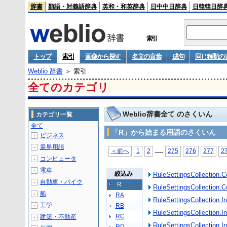
辞書
類語・対義語辞典
英和・和英辞典
日中中日辞典
日韓韓日辞
索引
トップ
索引
画像から探す
名文の言葉
成句
同じ種類の
Weblio 辞書
＞ 索引
全てのカテゴリ
Weblio辞書全て のさくいん
カテゴリ一覧
全て
「R」から始まる用語のさくいん
ビジネス
＋
業界用語
＋
...
.
＜前へ
1
2
275
276
277
2
コンピュータ
＋
電車
＋
絞込み
RuleSettingsCollection.C
自動車・バイク
＋
R
RuleSettingsCollectio
船
＋
RA
RuleSettingsCollection.I
工学
RB
＋
RuleSettingsCollectio
RC
建築・不動産
＋
RuleSettingsCollection.In