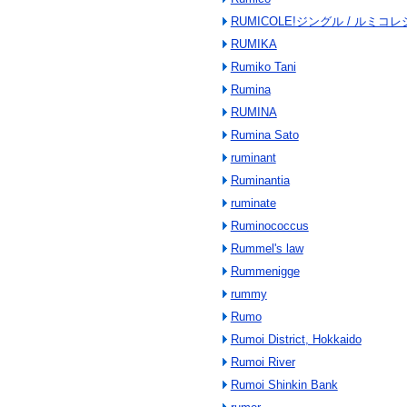
RUMICOLE!ジングル / ルミコ
RUMIKA
Rumiko Tani
Rumina
RUMINA
Rumina Sato
ruminant
Ruminantia
ruminate
Ruminococcus
Rummel's law
Rummenigge
rummy
Rumo
Rumoi District, Hokkaido
Rumoi River
Rumoi Shinkin Bank