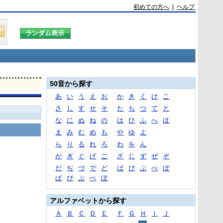
初めての方へ
|
ヘルプ
50音から探す
あ
い
う
え
お
か
き
く
け
こ
さ
し
す
せ
そ
た
ち
つ
て
と
な
に
ぬ
ね
の
は
ひ
ふ
へ
ほ
ま
み
む
め
も
や
ゆ
よ
ら
り
る
れ
ろ
わ
を
ん
が
ぎ
ぐ
げ
ご
ざ
じ
ず
ぜ
ぞ
だ
ぢ
づ
で
ど
ば
び
ぶ
べ
ぼ
ぱ
ぴ
ぷ
ぺ
ぽ
アルファベットから探す
Ａ
Ｂ
Ｃ
Ｄ
Ｅ
Ｆ
Ｇ
Ｈ
Ｉ
Ｊ