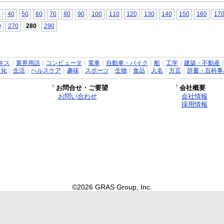
0
40
50
60
70
80
90
100
110
120
130
140
150
160
17
0
270
280
290
ネス
｜
業界用語
｜
コンピュータ
｜
電車
｜
自動車・バイク
｜
船
｜
工学
｜
建築・不動産
文化
｜
生活
｜
ヘルスケア
｜
趣味
｜
スポーツ
｜
生物
｜
食品
｜
人名
｜
方言
｜
辞書・百科事
お問合せ・ご要望
会社概要
お問い合わせ
会社情報
採用情報
©2026 GRAS Group, Inc.