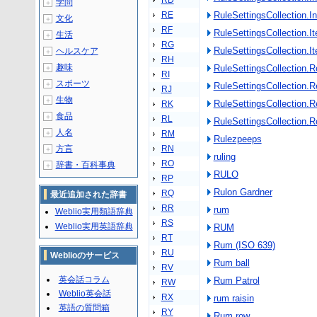
RD
学問
＋
RE
RuleSettingsCollection
文化
＋
RF
RuleSettingsCollection.I
生活
＋
RG
RuleSettingsCollectio
ヘルスケア
＋
RH
趣味
RuleSettingsCollection.
＋
RI
スポーツ
＋
RuleSettingsCollecti
RJ
生物
＋
RuleSettingsCollection.
RK
食品
＋
RL
RuleSettingsCollecti
人名
＋
RM
Rulezpeeps
方言
RN
＋
ruling
RO
辞書・百科事典
＋
RULO
RP
Rulon Gardner
RQ
最近追加された辞書
RR
rum
Weblio実用類語辞典
RS
Weblio実用英語辞典
RUM
RT
Rum (ISO 639)
RU
Weblioのサービス
Rum ball
RV
英会話コラム
Rum Patrol
RW
Weblio英会話
RX
rum raisin
英語の質問箱
RY
Rum row