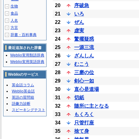
20
序破急
生物
＋
食品
21
いろ
＋
人名
＋
22
ぜん
方言
＋
23
虚実
辞書・百科事典
＋
24
驚擢疑惑
25
一源三流
最近追加された辞書
Weblio実用類語辞典
26
ざんしん
Weblio実用英語辞典
27
むこう
28
三磨の位
Weblioのサービス
29
剣心一如
英会話コラム
30
直心是道場
Weblio英会話
31
切紙
英語の質問箱
語彙力診断
32
随所に主となる
スピーキングテスト
33
もくろく
34
只管打座
35
捨て身