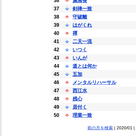
36
施無畏
37
剣禅一致
38
守破離
39
はがくれ
40
禪
41
二天一流
42
いつく
43
いんが
44
道とは何か
45
五加
46
メンタルリハーサル
47
西江水
48
残心
49
居付く
50
理業一致
前の月を検索
| 2020/01 |