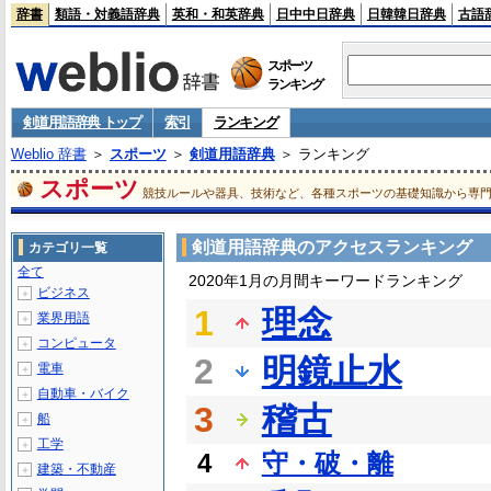
辞書
類語・対義語辞典
英和・和英辞典
日中中日辞典
日韓韓日辞典
古語
スポーツ
ランキング
剣道用語辞典 トップ
索引
ランキング
Weblio 辞書
＞
スポーツ
＞
剣道用語辞典
＞ ランキング
スポーツ
競技ルールや器具、技術など、各種スポーツの基礎知識から専
剣道用語辞典のアクセスランキング
カテゴリ一覧
全て
2020年1月の月間キーワードランキング
ビジネス
＋
1
理念
業界用語
＋
コンピュータ
＋
2
明鏡止水
電車
＋
自動車・バイク
＋
3
稽古
船
＋
工学
＋
4
守・破・離
建築・不動産
＋