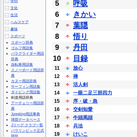
学問
5
呼吸
＋
文化
＋
6
きかい
生活
＋
ヘルスケア
＋
7
葉隠
趣味
＋
8
悟り
スポーツ
－
スポーツ辞典
9
丹田
ゴルフ用語集
パラグライダー用語
10
目録
辞典
自転車用語集
11
放心
スノーボード用語辞
典
12
禅
カヌー用語辞典
13
活人剣
サーフィン用語集
ダイビング用語集
14
一眼二足三胆四力
剣道用語辞典
15
序・破・急
アーチェリー用語辞
典
16
交剣知愛
Juggling用語事典
17
牛頭馬頭
球団データベース
Jリーグ クラブ一覧
18
兵法
パラリンピック正式
19
けいこ
競技