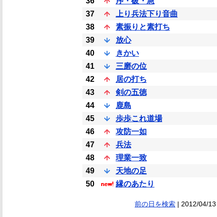
36
序・破・急
37
上り兵法下り音曲
38
素振りと素打ち
39
放心
40
きかい
41
三磨の位
42
居の打ち
43
剣の五徳
44
鹿島
45
歩歩これ道場
46
攻防一如
47
兵法
48
理業一致
49
天地の足
50
縁のあたり
前の日を検索
| 2012/04/13