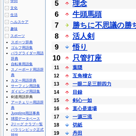
学問
5
理念
＋
文化
＋
6
牛頭馬頭
生活
＋
ヘルスケア
＋
7
勝ちに不思議の勝
趣味
＋
8
活人剣
スポーツ
－
スポーツ辞典
9
悟り
ゴルフ用語集
パラグライダー用語
10
只管打座
辞典
自転車用語集
11
葉隠
スノーボード用語辞
典
12
互角稽古
カヌー用語辞典
13
一眼二足三胆四力
サーフィン用語集
ダイビング用語集
14
目録
剣道用語辞典
15
剣心一如
アーチェリー用語辞
典
16
直心是道場
Juggling用語事典
17
一源三流
球団データベース
Jリーグ クラブ一覧
18
切紙
パラリンピック正式
19
丹田
競技