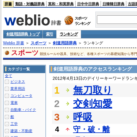
辞書
類語・対義語辞典
英和・和英辞典
日中中日辞典
日韓韓日辞典
古語
スポーツ
ランキング
剣道用語辞典 トップ
索引
ランキング
Weblio 辞書
＞
スポーツ
＞
剣道用語辞典
＞ ランキング
スポーツ
競技ルールや器具、技術など、各種スポーツの基礎知識から専
剣道用語辞典のアクセスランキング
カテゴリ一覧
全て
2012年4月13日のデイリーキーワードラン
ビジネス
＋
1
無刀取り
業界用語
＋
コンピュータ
＋
2
交剣知愛
電車
＋
自動車・バイク
＋
3
呼吸
船
＋
工学
＋
4
守・破・離
建築・不動産
＋