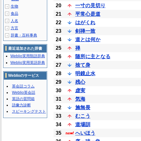
20
一寸の見切り
生物
＋
食品
21
平常心是道
＋
人名
＋
22
はがくれ
方言
＋
23
剣禅一致
辞書・百科事典
＋
24
道とは何か
25
禅
最近追加された辞書
Weblio実用類語辞典
26
随所に主となる
Weblio実用英語辞典
27
捨て身
28
明鏡止水
Weblioのサービス
29
残心
英会話コラム
30
虚実
Weblio英会話
31
気海
英語の質問箱
語彙力診断
32
施無畏
スピーキングテスト
33
むこう
34
道場訓
35
へいほう