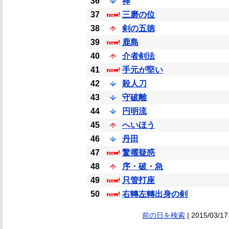
36
禅
37
三磨の位
38
剣の五徳
39
鹿島
40
介者剣法
41
手元が堅い
42
殺人刀
43
守破離
44
円明流
45
へいほう
46
丹田
47
驚擢疑惑
48
序・破・急
49
只管打座
50
右轉左轉出身の剣
前の日を検索
| 2015/03/17