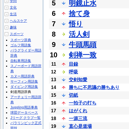
学問
5
明鏡止水
＋
文化
＋
6
捨て身
生活
＋
ヘルスケア
＋
7
悟り
趣味
＋
8
活人剣
スポーツ
－
スポーツ辞典
9
牛頭馬頭
ゴルフ用語集
パラグライダー用語
10
剣禅一致
辞典
自転車用語集
11
目録
スノーボード用語辞
典
12
呼吸
カヌー用語辞典
13
交剣知愛
サーフィン用語集
ダイビング用語集
14
勝ちに不思議の勝ちあり
剣道用語辞典
15
切紙
アーチェリー用語辞
典
16
一拍子の打ち
Juggling用語事典
17
はがくれ
球団データベース
Jリーグ クラブ一覧
18
一源三流
パラリンピック正式
19
直心是道場
競技