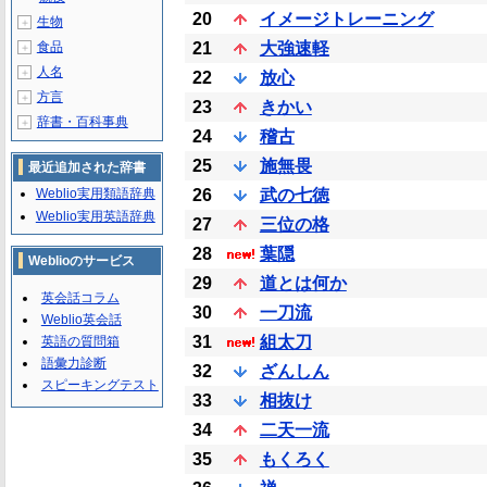
20
イメージトレーニング
生物
＋
食品
21
大強速軽
＋
人名
＋
22
放心
方言
＋
23
きかい
辞書・百科事典
＋
24
稽古
25
施無畏
最近追加された辞書
Weblio実用類語辞典
26
武の七徳
Weblio実用英語辞典
27
三位の格
28
葉隠
Weblioのサービス
29
道とは何か
英会話コラム
30
一刀流
Weblio英会話
31
組太刀
英語の質問箱
語彙力診断
32
ざんしん
スピーキングテスト
33
相抜け
34
二天一流
35
もくろく