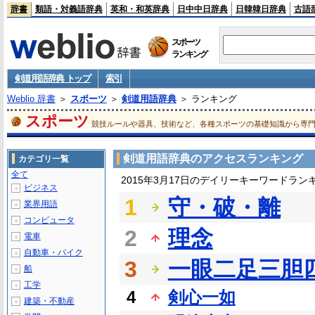
辞書
類語・対義語辞典
英和・和英辞典
日中中日辞典
日韓韓日辞典
古語
スポーツ
ランキング
剣道用語辞典 トップ
索引
Weblio 辞書
＞
スポーツ
＞
剣道用語辞典
＞ ランキング
スポーツ
競技ルールや器具、技術など、各種スポーツの基礎知識から専
剣道用語辞典のアクセスランキング
カテゴリ一覧
全て
2015年3月17日のデイリーキーワードラン
ビジネス
＋
1
守・破・離
業界用語
＋
コンピュータ
＋
2
理念
電車
＋
自動車・バイク
＋
3
一眼二足三胆
船
＋
工学
＋
4
剣心一如
建築・不動産
＋