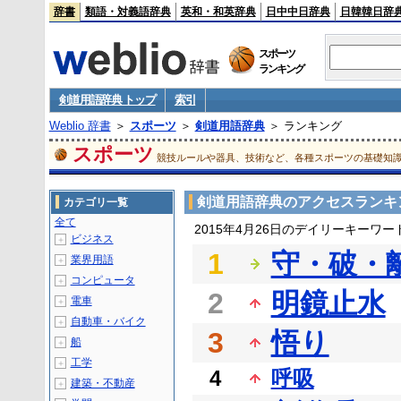
辞書
類語・対義語辞典
英和・和英辞典
日中中日辞典
日韓韓日辞
スポーツ
ランキング
剣道用語辞典 トップ
索引
Weblio 辞書
＞
スポーツ
＞
剣道用語辞典
＞ ランキング
スポーツ
競技ルールや器具、技術など、各種スポーツの基礎知
剣道用語辞典のアクセスランキ
カテゴリ一覧
全て
2015年4月26日のデイリーキーワ
ビジネス
＋
1
守・破・
業界用語
＋
コンピュータ
＋
2
明鏡止水
電車
＋
自動車・バイク
＋
3
悟り
船
＋
工学
＋
4
呼吸
建築・不動産
＋