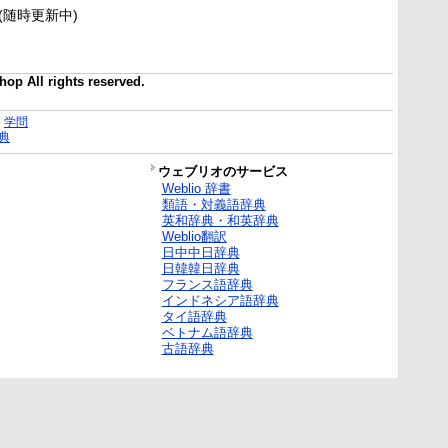
新(随時更新中)
op All rights reserved.
｜
学問
典
ウェブリオのサービス
Weblio 辞書
類語・対義語辞典
英和辞典・和英辞典
Weblio翻訳
日中中日辞典
日韓韓日辞典
フランス語辞典
インドネシア語辞典
タイ語辞典
ベトナム語辞典
古語辞典