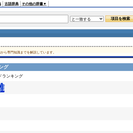
典
古語辞典
その他の辞書▼
識から専門知識までを解説しています。
ング
ードランキング
離