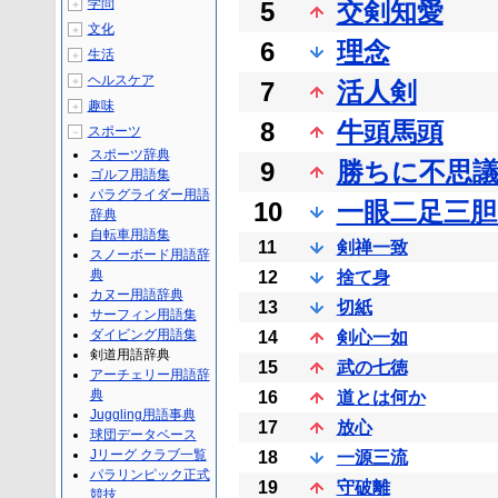
学問
5
交剣知愛
＋
文化
＋
6
理念
生活
＋
ヘルスケア
＋
7
活人剣
趣味
＋
8
牛頭馬頭
スポーツ
－
スポーツ辞典
9
勝ちに不思
ゴルフ用語集
パラグライダー用語
10
一眼二足三胆
辞典
自転車用語集
11
剣禅一致
スノーボード用語辞
典
12
捨て身
カヌー用語辞典
13
切紙
サーフィン用語集
ダイビング用語集
14
剣心一如
剣道用語辞典
15
武の七徳
アーチェリー用語辞
典
16
道とは何か
Juggling用語事典
17
放心
球団データベース
Jリーグ クラブ一覧
18
一源三流
パラリンピック正式
19
守破離
競技