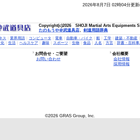
2026年8月7日 02時04分更
Copyright(c)2026 SHOJI Martial Arts Equipments Sh
たのもうや＠武道具店
、
剣道用語辞典
ネス
｜
業界用語
｜
コンピュータ
｜
電車
｜
自動車・バイク
｜
船
｜
工学
｜
建築・不動産
文化
｜
生活
｜
ヘルスケア
｜
趣味
｜
スポーツ
｜
生物
｜
食品
｜
人名
｜
方言
｜
辞書・百科事
お問合せ・ご要望
会社概要
お問い合わせ
会社情報
採用情報
©2026 GRAS Group, Inc.