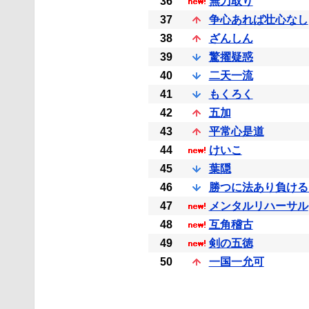
36
無刀取り
37
争心あれば壮心なし
38
ざんしん
39
驚擢疑惑
40
二天一流
41
もくろく
42
五加
43
平常心是道
44
けいこ
45
葉隠
46
勝つに法あり負ける
47
メンタルリハーサル
48
互角稽古
49
剣の五徳
50
一国一允可