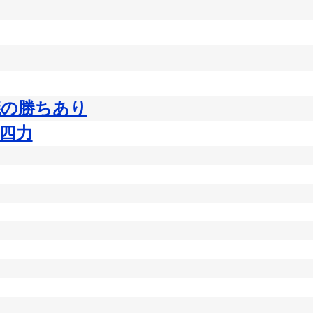
議の勝ちあり
四力