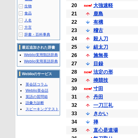
20
大強速軽
生物
＋
食品
21
鹿島
＋
人名
＋
22
有構
方言
＋
23
稽古
辞書・百科事典
＋
24
殺人刀
25
組太刀
最近追加された辞書
Weblio実用類語辞典
26
施無畏
Weblio実用英語辞典
27
目録
28
法定の形
Weblioのサービス
29
撓競技
英会話コラム
30
寸田
Weblio英会話
31
丹田
英語の質問箱
語彙力診断
32
一刀三礼
スピーキングテスト
33
きかい
34
禅
35
直心是道場