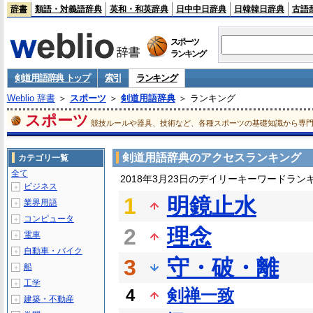
辞書
類語・対義語辞典
英和・和英辞典
日中中日辞典
日韓韓日辞典
古語
スポーツ
ランキング
剣道用語辞典 トップ
索引
ランキング
Weblio 辞書
＞
スポーツ
＞
剣道用語辞典
＞ ランキング
スポーツ
競技ルールや器具、技術など、各種スポーツの基礎知識から専
剣道用語辞典のアクセスランキング
カテゴリ一覧
全て
2018年3月23日のデイリーキーワードラン
ビジネス
＋
1
明鏡止水
業界用語
＋
コンピュータ
＋
2
理念
電車
＋
自動車・バイク
＋
3
守・破・離
船
＋
工学
＋
4
剣禅一致
建築・不動産
＋