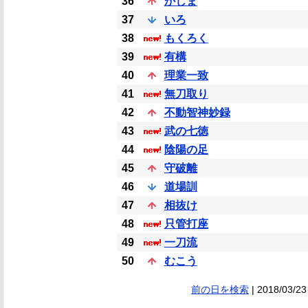
36
かしま
37
いろ
38
もくろく
39
有構
40
理業一致
41
無刀取り
42
不動智神妙録
43
武の七徳
44
陰陽の足
45
守破離
46
道場訓
47
相抜け
48
只管打座
49
一刀流
50
むこう
前の日を検索
| 2018/03/23