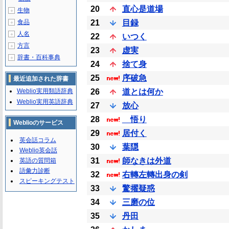
20
直心是道場
生物
＋
食品
21
目録
＋
人名
＋
22
いつく
方言
＋
23
虚実
辞書・百科事典
＋
24
捨て身
25
序破急
最近追加された辞書
Weblio実用類語辞典
26
道とは何か
Weblio実用英語辞典
27
放心
28
悟り
Weblioのサービス
29
居付く
英会話コラム
30
葉隠
Weblio英会話
31
師なきは外道
英語の質問箱
語彙力診断
32
右轉左轉出身の剣
スピーキングテスト
33
驚擢疑惑
34
三磨の位
35
丹田