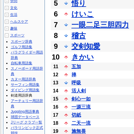
学問
5
悟り
＋
文化
＋
6
けいこ
生活
＋
ヘルスケア
＋
7
一眼二足三胆四力
趣味
＋
8
稽古
スポーツ
－
スポーツ辞典
9
交剣知愛
ゴルフ用語集
パラグライダー用語
10
きかい
辞典
自転車用語集
11
五加
スノーボード用語辞
典
12
禅
カヌー用語辞典
13
呼吸
サーフィン用語集
ダイビング用語集
14
活人剣
剣道用語辞典
15
剣心一如
アーチェリー用語辞
典
16
一源三流
Juggling用語事典
17
切紙
球団データベース
Jリーグ クラブ一覧
18
二天一流
パラリンピック正式
19
施無畏
競技