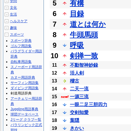
学問
5
有構
＋
文化
＋
6
目録
生活
＋
ヘルスケア
＋
7
道とは何か
趣味
＋
8
牛頭馬頭
スポーツ
－
スポーツ辞典
9
呼吸
ゴルフ用語集
パラグライダー用語
10
剣禅一致
辞典
自転車用語集
11
不動智神妙録
スノーボード用語辞
典
12
活人剣
カヌー用語辞典
13
稽古
サーフィン用語集
ダイビング用語集
14
二天一流
剣道用語辞典
15
一源三流
アーチェリー用語辞
典
16
一眼二足三胆四力
Juggling用語事典
17
交剣知愛
球団データベース
Jリーグ クラブ一覧
18
葉隠
パラリンピック正式
19
きかい
競技