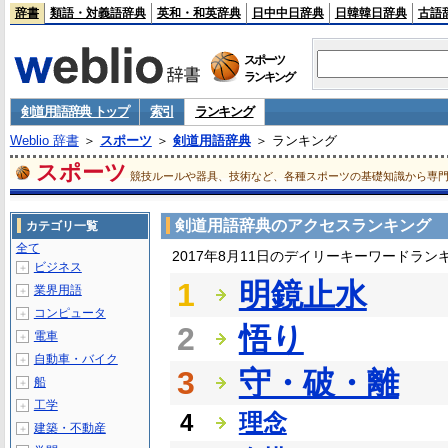
辞書
類語・対義語辞典
英和・和英辞典
日中中日辞典
日韓韓日辞典
古語
スポーツ
ランキング
剣道用語辞典 トップ
索引
ランキング
Weblio 辞書
＞
スポーツ
＞
剣道用語辞典
＞ ランキング
スポーツ
競技ルールや器具、技術など、各種スポーツの基礎知識から専
剣道用語辞典のアクセスランキング
カテゴリ一覧
全て
2017年8月11日のデイリーキーワードラン
ビジネス
＋
1
明鏡止水
業界用語
＋
コンピュータ
＋
2
悟り
電車
＋
自動車・バイク
＋
3
守・破・離
船
＋
工学
＋
4
理念
建築・不動産
＋