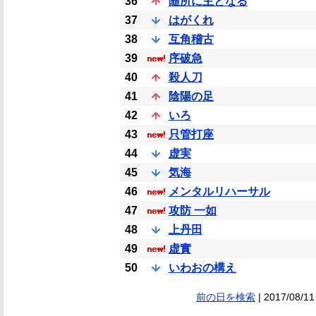
36
随所に主となる
37
はがくれ
38
互角稽古
39
序破急
40
殺人刀
41
陰陽の足
42
いろ
43
只管打座
44
虚実
45
気海
46
メンタルリハーサル
47
攻防 一如
48
上丹田
49
虚實
50
いわおの構え
前の日を検索
| 2017/08/11