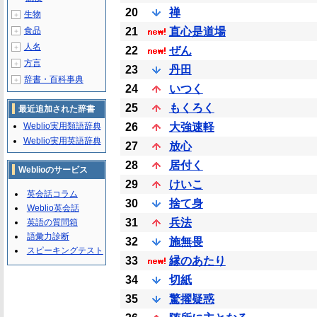
20
禅
生物
＋
食品
21
直心是道場
＋
人名
＋
22
ぜん
方言
＋
23
丹田
辞書・百科事典
＋
24
いつく
25
もくろく
最近追加された辞書
Weblio実用類語辞典
26
大強速軽
Weblio実用英語辞典
27
放心
28
居付く
Weblioのサービス
29
けいこ
英会話コラム
30
捨て身
Weblio英会話
31
兵法
英語の質問箱
語彙力診断
32
施無畏
スピーキングテスト
33
縁のあたり
34
切紙
35
驚擢疑惑