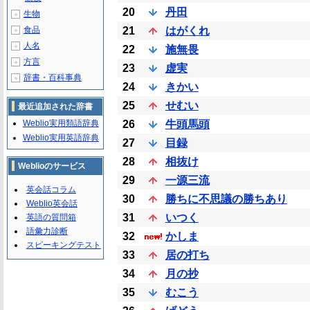
20
丹田
生物
＋
食品
21
はがくれ
＋
人名
＋
22
施無畏
方言
＋
23
虚実
辞書・百科事典
＋
24
きかい
25
せむい
最近追加された辞書
Weblio実用類語辞典
26
牛頭馬頭
Weblio実用英語辞典
27
目録
28
相抜け
Weblioのサービス
29
一源三流
英会話コラム
30
勝ちに不思議の勝ちあり
Weblio英会話
31
いつく
英語の質問箱
語彙力診断
32
かしま
スピーキングテスト
33
居の打ち
34
月の抄
35
むこう