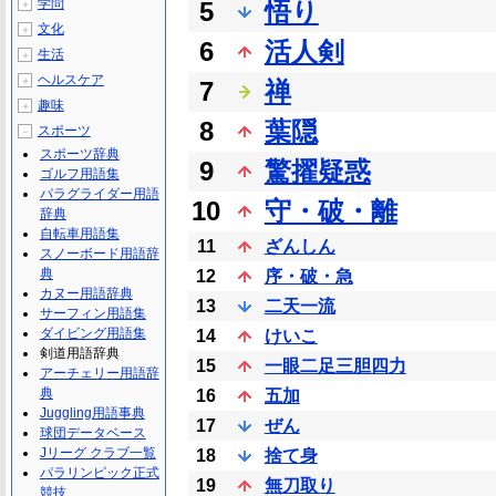
学問
5
悟り
＋
文化
＋
6
活人剣
生活
＋
ヘルスケア
＋
7
禅
趣味
＋
8
葉隠
スポーツ
－
スポーツ辞典
9
驚擢疑惑
ゴルフ用語集
パラグライダー用語
10
守・破・離
辞典
自転車用語集
11
ざんしん
スノーボード用語辞
典
12
序・破・急
カヌー用語辞典
13
二天一流
サーフィン用語集
ダイビング用語集
14
けいこ
剣道用語辞典
15
一眼二足三胆四力
アーチェリー用語辞
典
16
五加
Juggling用語事典
17
ぜん
球団データベース
Jリーグ クラブ一覧
18
捨て身
パラリンピック正式
19
無刀取り
競技