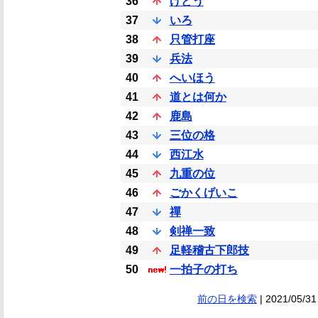
36
げどう
37
いろ
38
只管打座
39
兵法
40
へいほう
41
道とは何か
42
鹿島
43
三位の格
44
西江水
45
九重の位
46
ごかくげいこ
47
禪
48
剣禅一致
49
足軽稽古下郎技
50
一拍子の打ち
前の日を検索
| 2021/05/31