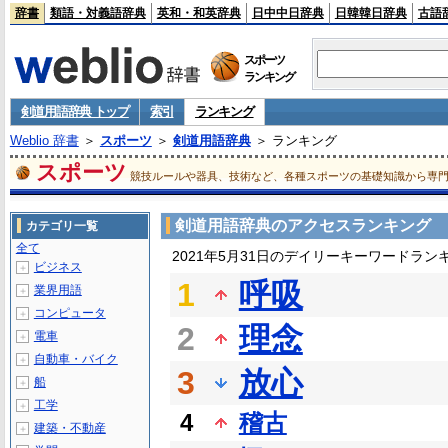
辞書
類語・対義語辞典
英和・和英辞典
日中中日辞典
日韓韓日辞典
古語
スポーツ
ランキング
剣道用語辞典 トップ
索引
ランキング
Weblio 辞書
＞
スポーツ
＞
剣道用語辞典
＞ ランキング
スポーツ
競技ルールや器具、技術など、各種スポーツの基礎知識から専
剣道用語辞典のアクセスランキング
カテゴリ一覧
全て
2021年5月31日のデイリーキーワードラン
ビジネス
＋
1
呼吸
業界用語
＋
コンピュータ
＋
2
理念
電車
＋
自動車・バイク
＋
3
放心
船
＋
工学
＋
4
稽古
建築・不動産
＋