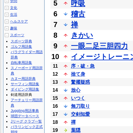
学問
5
呼吸
＋
文化
＋
6
稽古
生活
＋
ヘルスケア
＋
7
禅
趣味
＋
8
きかい
スポーツ
－
スポーツ辞典
9
一眼二足三胆四力
ゴルフ用語集
パラグライダー用語
10
イメージトレーニ
辞典
自転車用語集
11
序・破・急
スノーボード用語辞
典
12
捨て身
カヌー用語辞典
13
驚擢疑惑
サーフィン用語集
ダイビング用語集
14
放心
剣道用語辞典
15
いつく
アーチェリー用語辞
典
16
無刀取り
Juggling用語事典
17
交剣知愛
球団データベース
Jリーグ クラブ一覧
18
禪
パラリンピック正式
19
葉隠
競技