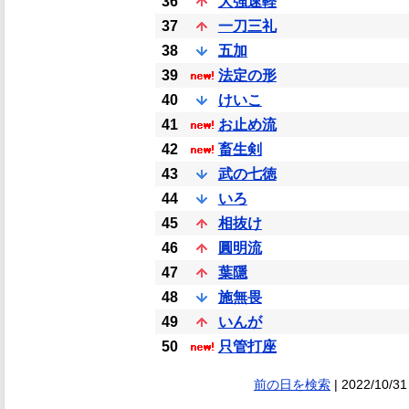
36
大強速軽
37
一刀三礼
38
五加
39
法定の形
40
けいこ
41
お止め流
42
畜生剣
43
武の七徳
44
いろ
45
相抜け
46
圓明流
47
葉隱
48
施無畏
49
いんが
50
只管打座
前の日を検索
| 2022/10/31