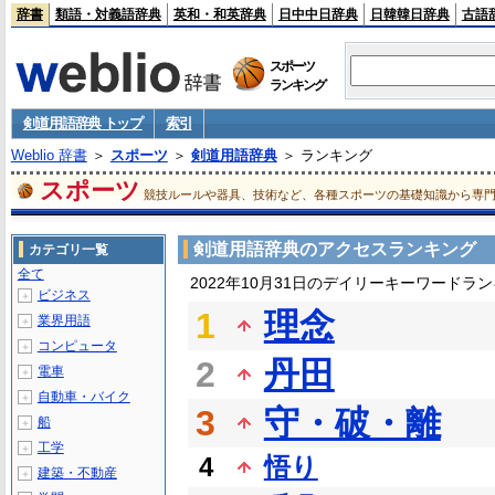
辞書
類語・対義語辞典
英和・和英辞典
日中中日辞典
日韓韓日辞典
古語
スポーツ
ランキング
剣道用語辞典 トップ
索引
Weblio 辞書
＞
スポーツ
＞
剣道用語辞典
＞ ランキング
スポーツ
競技ルールや器具、技術など、各種スポーツの基礎知識から専
剣道用語辞典のアクセスランキング
カテゴリ一覧
全て
2022年10月31日のデイリーキーワードラ
ビジネス
＋
1
理念
業界用語
＋
コンピュータ
＋
2
丹田
電車
＋
自動車・バイク
＋
3
守・破・離
船
＋
工学
＋
4
悟り
建築・不動産
＋