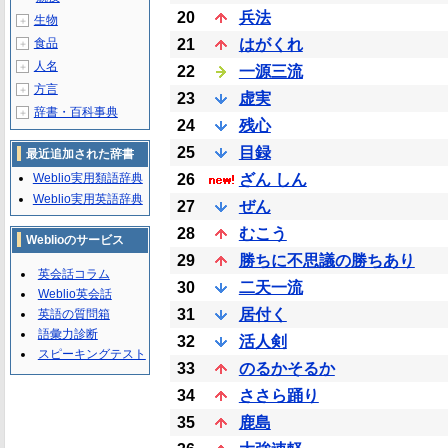
20
兵法
生物
＋
食品
21
はがくれ
＋
人名
＋
22
一源三流
方言
＋
23
虚実
辞書・百科事典
＋
24
残心
25
目録
最近追加された辞書
Weblio実用類語辞典
26
ざん しん
Weblio実用英語辞典
27
ぜん
28
むこう
Weblioのサービス
29
勝ちに不思議の勝ちあり
英会話コラム
30
二天一流
Weblio英会話
31
居付く
英語の質問箱
語彙力診断
32
活人剣
スピーキングテスト
33
のるかそるか
34
ささら踊り
35
鹿島