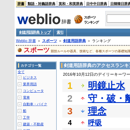
辞書
類語・対義語辞典
英和・和英辞典
日中中日辞典
日韓韓日辞
スポーツ
ランキング
剣道用語辞典 トップ
索引
Weblio 辞書
＞
スポーツ
＞
剣道用語辞典
＞ ランキング
スポーツ
競技ルールや器具、技術など、各種スポーツの基礎知
剣道用語辞典のアクセスランキ
カテゴリ一覧
全て
2016年10月12日のデイリーキーワ
ビジネス
＋
1
明鏡止水
業界用語
＋
コンピュータ
＋
2
守・破・
電車
＋
自動車・バイク
＋
3
理念
船
＋
工学
＋
4
呼吸
建築・不動産
＋