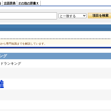
典
古語辞典
その他の辞書▼
識から専門知識までを解説しています。
ング
ードランキング
離