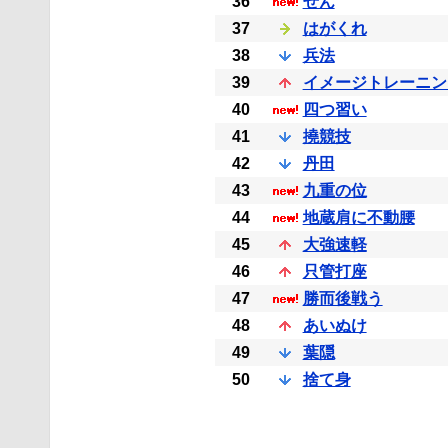
36
ぜん
37
はがくれ
38
兵法
39
イメージトレーニン
40
四つ習い
41
撓競技
42
丹田
43
九重の位
44
地蔵肩に不動腰
45
大強速軽
46
只管打座
47
勝而後戦う
48
あいぬけ
49
葉隠
50
捨て身