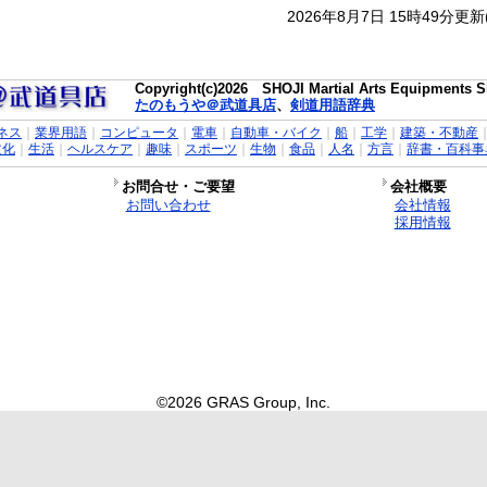
2026年8月7日 15時49分更
Copyright(c)2026 SHOJI Martial Arts Equipments Sh
たのもうや＠武道具店
、
剣道用語辞典
ネス
｜
業界用語
｜
コンピュータ
｜
電車
｜
自動車・バイク
｜
船
｜
工学
｜
建築・不動産
文化
｜
生活
｜
ヘルスケア
｜
趣味
｜
スポーツ
｜
生物
｜
食品
｜
人名
｜
方言
｜
辞書・百科事
お問合せ・ご要望
会社概要
お問い合わせ
会社情報
採用情報
©2026 GRAS Group, Inc.