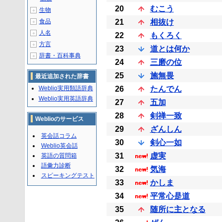
20
むこう
生物
＋
食品
21
相抜け
＋
人名
＋
22
もくろく
方言
＋
23
道とは何か
辞書・百科事典
＋
24
三磨の位
25
施無畏
最近追加された辞書
Weblio実用類語辞典
26
たんでん
Weblio実用英語辞典
27
五加
28
剣禅一致
Weblioのサービス
29
ざんしん
英会話コラム
30
剣心一如
Weblio英会話
31
虚実
英語の質問箱
語彙力診断
32
気海
スピーキングテスト
33
かしま
34
平常心是道
35
随所に主となる