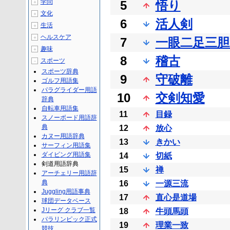
学問
5
悟り
＋
文化
＋
6
活人剣
生活
＋
ヘルスケア
＋
7
一眼二足三胆
趣味
＋
8
稽古
スポーツ
－
スポーツ辞典
9
守破離
ゴルフ用語集
パラグライダー用語
10
交剣知愛
辞典
自転車用語集
11
目録
スノーボード用語辞
典
12
放心
カヌー用語辞典
13
きかい
サーフィン用語集
ダイビング用語集
14
切紙
剣道用語辞典
15
禅
アーチェリー用語辞
典
16
一源三流
Juggling用語事典
17
直心是道場
球団データベース
Jリーグ クラブ一覧
18
牛頭馬頭
パラリンピック正式
19
理業一致
競技