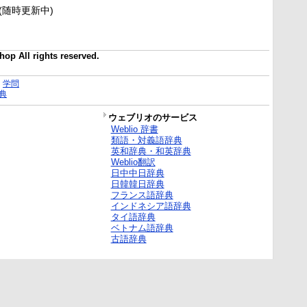
新(随時更新中)
op All rights reserved.
｜
学問
典
ウェブリオのサービス
Weblio 辞書
類語・対義語辞典
英和辞典・和英辞典
Weblio翻訳
日中中日辞典
日韓韓日辞典
フランス語辞典
インドネシア語辞典
タイ語辞典
ベトナム語辞典
古語辞典