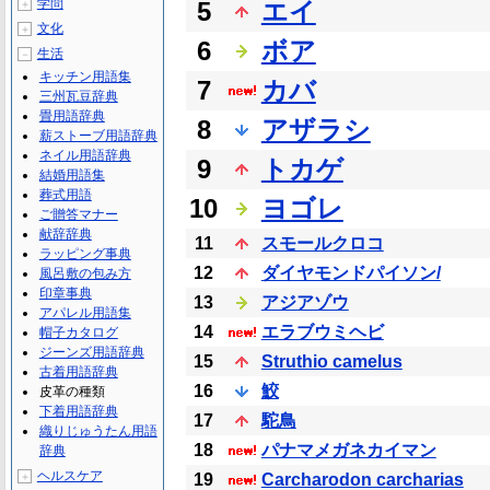
学問
5
エイ
＋
文化
＋
6
ボア
生活
－
キッチン用語集
7
カバ
三州瓦豆辞典
畳用語辞典
8
アザラシ
薪ストーブ用語辞典
ネイル用語辞典
9
トカゲ
結婚用語集
葬式用語
10
ヨゴレ
ご贈答マナー
献辞辞典
11
スモールクロコ
ラッピング事典
12
ダイヤモンドパイソン/
風呂敷の包み方
印章事典
13
アジアゾウ
アパレル用語集
14
エラブウミヘビ
帽子カタログ
ジーンズ用語辞典
15
Struthio camelus
古着用語辞典
16
鮫
皮革の種類
下着用語辞典
17
駝鳥
織りじゅうたん用語
18
パナマメガネカイマン
辞典
ヘルスケア
＋
19
Carcharodon carcharias