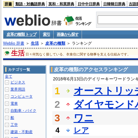
辞書
類語・対義語辞典
英和・和英辞典
日中中日辞典
日韓韓日辞典
古語
生活
ランキング
皮革の種類 トップ
索引
画像から探す
Weblio 辞書
＞
生活
＞
皮革の種類
＞ ランキング
生活
日々何気なく接している、衣食住に関する物事を支える仕組みです。
皮革の種類のアクセスランキング
カテゴリ一覧
全て
2018年6月13日のデイリーキーワードラン
ビジネス
＋
1
オーストリッ
業界用語
＋
コンピュータ
＋
2
ダイヤモンド
電車
＋
自動車・バイク
＋
3
ワニ
船
＋
工学
＋
4
レア
建築・不動産
＋