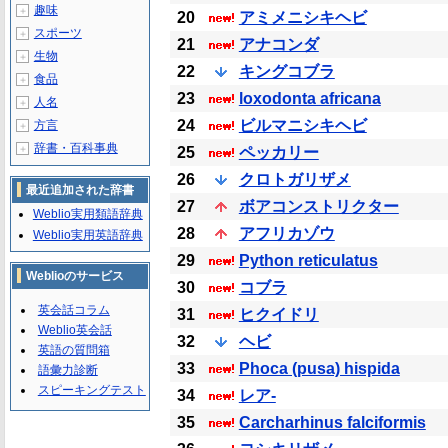
趣味
＋
20
アミメニシキヘビ
スポーツ
＋
21
アナコンダ
生物
＋
22
キングコブラ
食品
＋
23
loxodonta africana
人名
＋
24
ビルマニシキヘビ
方言
＋
辞書・百科事典
＋
25
ペッカリー
26
クロトガリザメ
最近追加された辞書
27
ボアコンストリクター
Weblio実用類語辞典
28
アフリカゾウ
Weblio実用英語辞典
29
Python reticulatus
Weblioのサービス
30
コブラ
英会話コラム
31
ヒクイドリ
Weblio英会話
32
ヘビ
英語の質問箱
33
Phoca (pusa) hispida
語彙力診断
スピーキングテスト
34
レア-
35
Carcharhinus falciformis