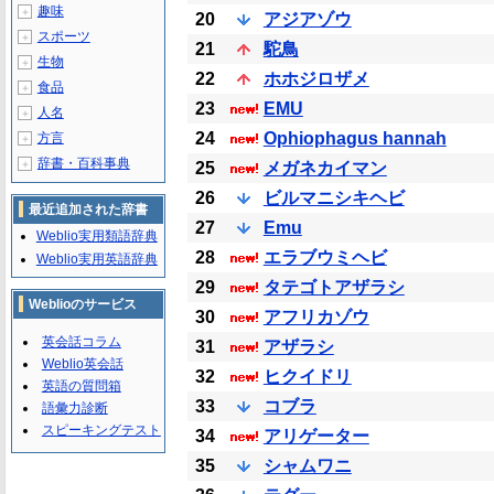
趣味
＋
20
アジアゾウ
スポーツ
＋
21
駝鳥
生物
＋
22
ホホジロザメ
食品
＋
23
EMU
人名
＋
24
Ophiophagus hannah
方言
＋
辞書・百科事典
＋
25
メガネカイマン
26
ビルマニシキヘビ
最近追加された辞書
27
Emu
Weblio実用類語辞典
28
エラブウミヘビ
Weblio実用英語辞典
29
タテゴトアザラシ
Weblioのサービス
30
アフリカゾウ
英会話コラム
31
アザラシ
Weblio英会話
32
ヒクイドリ
英語の質問箱
33
コブラ
語彙力診断
スピーキングテスト
34
アリゲーター
35
シャムワニ