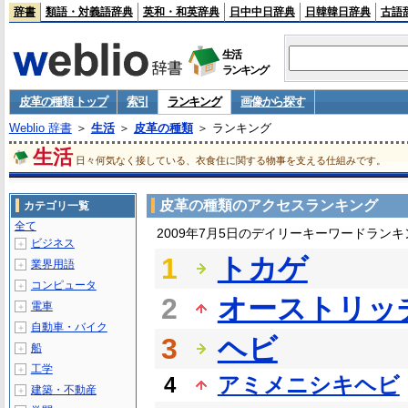
辞書
類語・対義語辞典
英和・和英辞典
日中中日辞典
日韓韓日辞典
古語
生活
ランキング
皮革の種類 トップ
索引
ランキング
画像から探す
Weblio 辞書
＞
生活
＞
皮革の種類
＞ ランキング
生活
日々何気なく接している、衣食住に関する物事を支える仕組みです。
皮革の種類のアクセスランキング
カテゴリ一覧
全て
2009年7月5日のデイリーキーワードランキ
ビジネス
＋
1
トカゲ
業界用語
＋
コンピュータ
＋
2
オーストリッ
電車
＋
自動車・バイク
＋
3
ヘビ
船
＋
工学
＋
4
アミメニシキヘビ
建築・不動産
＋