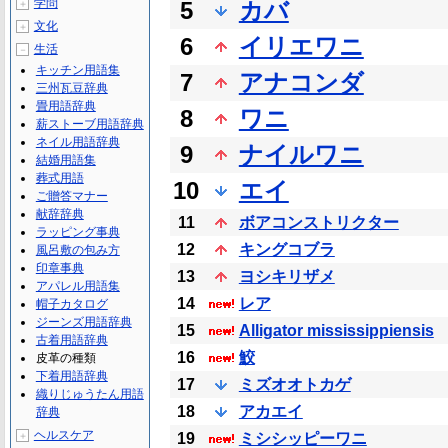
学問
5
カバ
＋
文化
＋
6
イリエワニ
生活
－
キッチン用語集
7
アナコンダ
三州瓦豆辞典
畳用語辞典
8
ワニ
薪ストーブ用語辞典
ネイル用語辞典
9
ナイルワニ
結婚用語集
葬式用語
10
エイ
ご贈答マナー
献辞辞典
11
ボアコンストリクター
ラッピング事典
12
キングコブラ
風呂敷の包み方
印章事典
13
ヨシキリザメ
アパレル用語集
14
レア
帽子カタログ
ジーンズ用語辞典
15
Alligator mississippiensis
古着用語辞典
16
鮫
皮革の種類
下着用語辞典
17
ミズオオトカゲ
織りじゅうたん用語
18
アカエイ
辞典
ヘルスケア
＋
19
ミシシッピーワニ