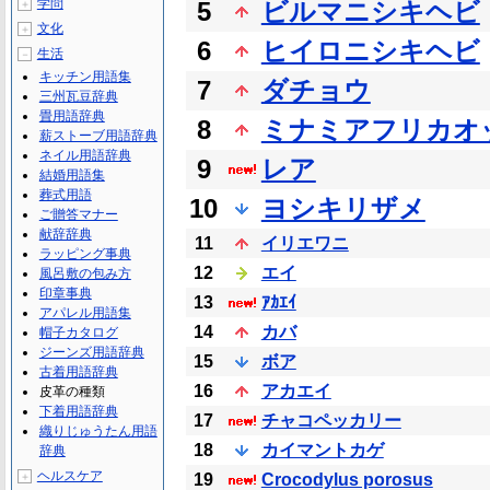
学問
5
ビルマニシキヘビ
＋
文化
＋
6
ヒイロニシキヘビ
生活
－
キッチン用語集
7
ダチョウ
三州瓦豆辞典
畳用語辞典
8
ミナミアフリカオ
薪ストーブ用語辞典
ネイル用語辞典
9
レア
結婚用語集
葬式用語
10
ヨシキリザメ
ご贈答マナー
献辞辞典
11
イリエワニ
ラッピング事典
12
エイ
風呂敷の包み方
印章事典
13
ｱｶｴｲ
アパレル用語集
14
カバ
帽子カタログ
ジーンズ用語辞典
15
ボア
古着用語辞典
16
アカエイ
皮革の種類
下着用語辞典
17
チャコペッカリー
織りじゅうたん用語
18
カイマントカゲ
辞典
ヘルスケア
＋
19
Crocodylus porosus