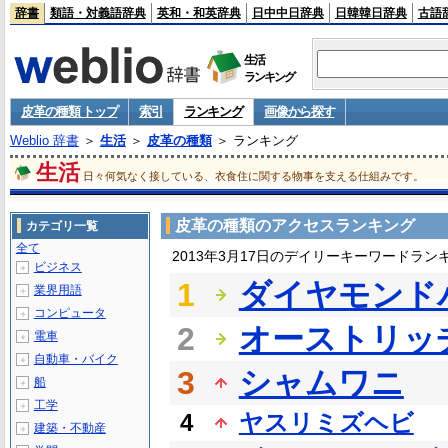
辞書
類語・対義語辞典
英和・和英辞典
日中中日辞典
日韓韓日辞典
古語
生活
ランキング
皮革の種類 トップ
索引
ランキング
画像から探す
Weblio 辞書
＞
生活
＞
皮革の種類
＞ ランキング
生活
日々何気なく接している、衣食住に関する物事を支える仕組みです。
皮革の種類のアクセスランキング
カテゴリ一覧
全て
2013年3月17日のデイリーキーワードラン
ビジネス
＋
1
ダイヤモンド
業界用語
＋
コンピュータ
＋
2
オーストリッ
電車
＋
自動車・バイク
＋
3
シャムワニ
船
＋
工学
＋
4
ヤスリミズヘビ
建築・不動産
＋