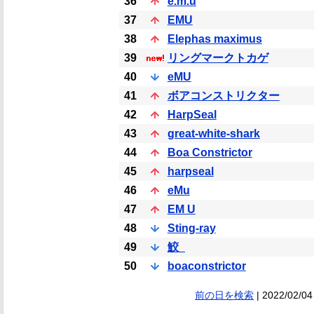
36
e.m.u
37
EMU
38
Elephas maximus
39
リングマークトカゲ
40
eMU
41
ボアコンストリクター
42
HarpSeal
43
great-white-shark
44
Boa Constrictor
45
harpseal
46
eMu
47
EM U
48
Sting-ray
49
鮫_
50
boaconstrictor
前の日を検索
| 2022/02/04