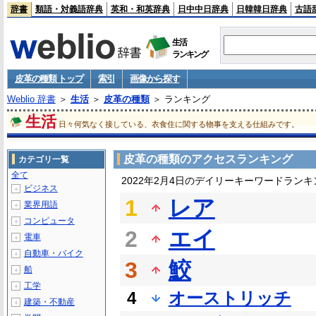
辞書
類語・対義語辞典
英和・和英辞典
日中中日辞典
日韓韓日辞典
古語
生活
ランキング
皮革の種類 トップ
索引
画像から探す
Weblio 辞書
＞
生活
＞
皮革の種類
＞ ランキング
生活
日々何気なく接している、衣食住に関する物事を支える仕組みです。
皮革の種類のアクセスランキング
カテゴリ一覧
全て
2022年2月4日のデイリーキーワードランキ
ビジネス
＋
1
レア
業界用語
＋
コンピュータ
＋
2
エイ
電車
＋
自動車・バイク
＋
3
鮫
船
＋
工学
＋
4
オーストリッチ
建築・不動産
＋