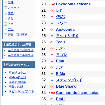
趣味
＋
20
Loxodonta africana
スポーツ
＋
21
レｱ
生物
＋
22
ｲﾘｴﾜﾆ
食品
＋
23
（ワニ
人名
＋
24
Anaconda
方言
＋
辞書・百科事典
＋
25
ヨシキリザメ
26
Tegu
最近追加された辞書
27
ボア-
Weblio実用類語辞典
28
ヨゴレ
Weblio実用英語辞典
29
Emu,
Weblioのサービス
30
ボア
英会話コラム
31
E-Mu
Weblio英会話
32
スティングレイ
英語の質問箱
33
Blue Shark
語彙力診断
スピーキングテスト
34
Carcharodon carcharias
35
EmU