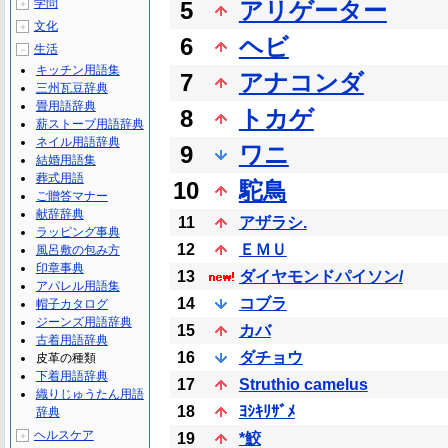
学問
5
アリゲーター
＋
文化
＋
6
ヘビ
生活
－
キッチン用語集
7
アナコンダ
三州瓦豆辞典
畳用語辞典
8
トカゲ
薪ストーブ用語辞典
ネイル用語辞典
9
ワニ
結婚用語集
葬式用語
10
駝鳥
ご贈答マナー
献辞辞典
11
アザラシ.
ラッピング事典
12
ＥＭＵ
風呂敷の包み方
印章事典
13
ダイヤモンドパイソン/
アパレル用語集
14
コブラ
帽子カタログ
ジーンズ用語辞典
15
カバ
古着用語辞典
16
ダチョウ
皮革の種類
下着用語辞典
17
Struthio camelus
織りじゅうたん用語
18
ﾖｼｷﾘｻﾞﾒ
辞典
ヘルスケア
＋
19
*鮫