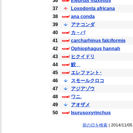
36
Elephas maximus
37
Loxodonta africana
38
ana conda
39
アナコンダ
40
カ－バ
41
carcharhinus falciformis
42
Ophiophagus hannah
43
ヒクイドリ
44
鮫
45
エレファント･
46
スモールクロコ
47
アジアゾウ
48
ワニ.
49
アオザメ
50
Isurusoxyrinchus
前の日を検索
| 2014/11/05