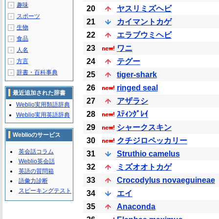
趣味
＋
20
ヤスリミズヘビ
スポーツ
＋
21
カイマントカゲ
生物
＋
22
エラブウミヘビ
食品
＋
23
ワニ
人名
＋
24
テグー
方言
＋
辞書・百科事典
＋
25
tiger-shark
26
ringed seal
最近追加された辞書
27
アザラシ
Weblio実用類語辞典
28
ｽﾃｨﾝｸﾞﾚｲ
Weblio実用英語辞典
29
シャークスキン
Weblioのサービス
30
クチジロペッカリー
英会話コラム
31
Struthio camelus
Weblio英会話
32
ミズオオトカゲ
英語の質問箱
33
Crocodylus novaeguineae
語彙力診断
スピーキングテスト
34
エイ
35
Anaconda