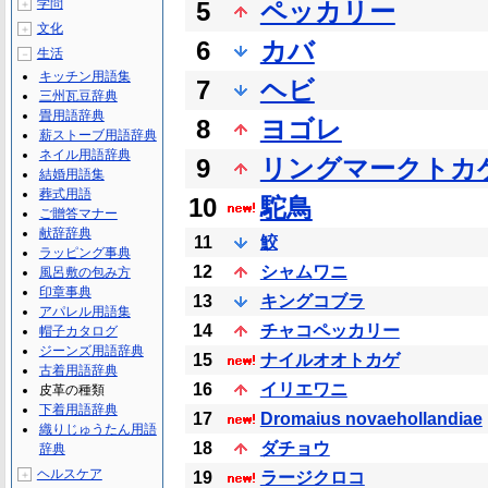
学問
5
ペッカリー
＋
文化
＋
6
カバ
生活
－
キッチン用語集
7
ヘビ
三州瓦豆辞典
畳用語辞典
8
ヨゴレ
薪ストーブ用語辞典
ネイル用語辞典
9
リングマークトカ
結婚用語集
葬式用語
10
駝鳥
ご贈答マナー
献辞辞典
11
鮫
ラッピング事典
12
シャムワニ
風呂敷の包み方
印章事典
13
キングコブラ
アパレル用語集
14
チャコペッカリー
帽子カタログ
ジーンズ用語辞典
15
ナイルオオトカゲ
古着用語辞典
16
イリエワニ
皮革の種類
下着用語辞典
17
Dromaius novaehollandiae
織りじゅうたん用語
18
ダチョウ
辞典
ヘルスケア
＋
19
ラージクロコ