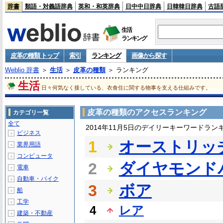
辞書
類語・対義語辞典
英和・和英辞典
日中中日辞典
日韓韓日辞典
古語
生活
ランキング
皮革の種類 トップ
索引
ランキング
画像から探す
Weblio 辞書
＞
生活
＞
皮革の種類
＞ ランキング
生活
日々何気なく接している、衣食住に関する物事を支える仕組みです。
皮革の種類のアクセスランキング
カテゴリ一覧
全て
2014年11月5日のデイリーキーワードラン
ビジネス
＋
1
オーストリッ
業界用語
＋
コンピュータ
＋
2
ダイヤモンド
電車
＋
自動車・バイク
＋
3
ボア
船
＋
工学
＋
4
レア
建築・不動産
＋