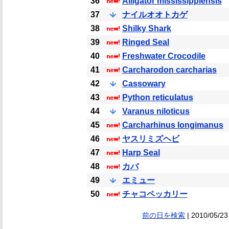
36
Alligator mississippiensis
37
ナイルオオトカゲ
38
Shilky Shark
39
Ringed Seal
40
Freshwater Crocodile
41
Carcharodon carcharias
42
Cassowary
43
Python reticulatus
44
Varanus niloticus
45
Carcharhinus longimanus
46
ヤスリミズヘビ
47
Harp Seal
48
カバ
49
エミュー
50
チャコペッカリー
前の日を検索
| 2010/05/23