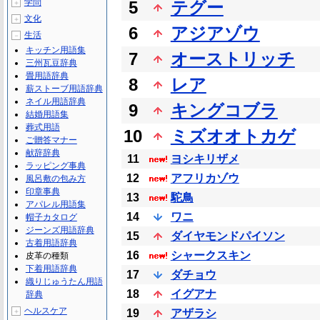
学問
5
テグー
＋
文化
＋
6
アジアゾウ
生活
－
キッチン用語集
7
オーストリッチ
三州瓦豆辞典
畳用語辞典
8
レア
薪ストーブ用語辞典
ネイル用語辞典
9
キングコブラ
結婚用語集
葬式用語
10
ミズオオトカゲ
ご贈答マナー
献辞辞典
11
ヨシキリザメ
ラッピング事典
12
アフリカゾウ
風呂敷の包み方
印章事典
13
駝鳥
アパレル用語集
14
ワニ
帽子カタログ
ジーンズ用語辞典
15
ダイヤモンドパイソン
古着用語辞典
16
シャークスキン
皮革の種類
下着用語辞典
17
ダチョウ
織りじゅうたん用語
18
イグアナ
辞典
ヘルスケア
＋
19
アザラシ