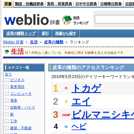
辞書
類語・対義語辞典
英和・和英辞典
日中中日辞典
日韓韓日辞典
古語
生活
ランキング
皮革の種類 トップ
索引
画像から探す
Weblio 辞書
＞
生活
＞
皮革の種類
＞ ランキング
生活
日々何気なく接している、衣食住に関する物事を支える仕組みです。
皮革の種類のアクセスランキング
カテゴリ一覧
全て
2010年5月23日のデイリーキーワードラン
ビジネス
＋
1
トカゲ
業界用語
＋
コンピュータ
＋
2
エイ
電車
＋
自動車・バイク
＋
3
ビルマニシキ
船
＋
工学
＋
4
ヘビ
建築・不動産
＋