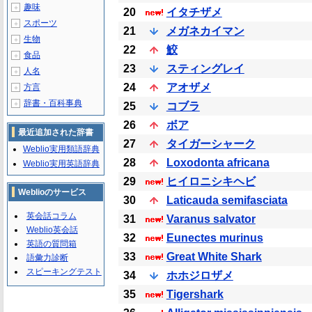
趣味
＋
20
イタチザメ
スポーツ
＋
21
メガネカイマン
生物
＋
22
鮫
食品
＋
23
スティングレイ
人名
＋
24
アオザメ
方言
＋
辞書・百科事典
＋
25
コブラ
26
ボア
最近追加された辞書
27
タイガーシャーク
Weblio実用類語辞典
28
Loxodonta africana
Weblio実用英語辞典
29
ヒイロニシキヘビ
Weblioのサービス
30
Laticauda semifasciata
英会話コラム
31
Varanus salvator
Weblio英会話
32
Eunectes murinus
英語の質問箱
33
Great White Shark
語彙力診断
スピーキングテスト
34
ホホジロザメ
35
Tigershark