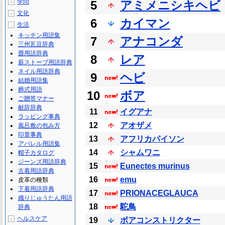
学問
5
アミメニシキヘビ
＋
文化
＋
6
カイマン
生活
－
キッチン用語集
7
アナコンダ
三州瓦豆辞典
畳用語辞典
8
レア
薪ストーブ用語辞典
ネイル用語辞典
9
ヘビ
結婚用語集
葬式用語
10
ボア
ご贈答マナー
献辞辞典
11
イグアナ
ラッピング事典
12
アオザメ
風呂敷の包み方
印章事典
13
アフリカパイソン
アパレル用語集
14
シャムワニ
帽子カタログ
ジーンズ用語辞典
15
Eunectes murinus
古着用語辞典
16
emu
皮革の種類
下着用語辞典
17
PRIONACEGLAUCA
織りじゅうたん用語
18
駝鳥
辞典
ヘルスケア
＋
19
ボアコンストリクター