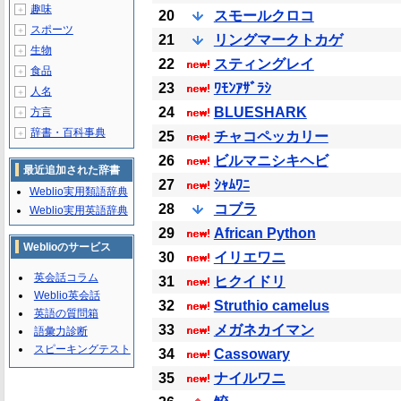
趣味
＋
20
スモールクロコ
スポーツ
＋
21
リングマークトカゲ
生物
＋
22
スティングレイ
食品
＋
23
ﾜﾓﾝｱｻﾞﾗｼ
人名
＋
24
BLUESHARK
方言
＋
辞書・百科事典
＋
25
チャコペッカリー
26
ビルマニシキヘビ
最近追加された辞書
27
ｼｬﾑﾜﾆ
Weblio実用類語辞典
28
コブラ
Weblio実用英語辞典
29
African Python
Weblioのサービス
30
イリエワニ
英会話コラム
31
ヒクイドリ
Weblio英会話
32
Struthio camelus
英語の質問箱
33
メガネカイマン
語彙力診断
スピーキングテスト
34
Cassowary
35
ナイルワニ