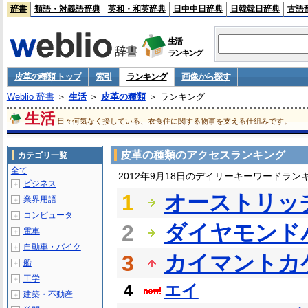
辞書
類語・対義語辞典
英和・和英辞典
日中中日辞典
日韓韓日辞典
古語
生活
ランキング
皮革の種類 トップ
索引
ランキング
画像から探す
Weblio 辞書
＞
生活
＞
皮革の種類
＞ ランキング
生活
日々何気なく接している、衣食住に関する物事を支える仕組みです。
皮革の種類のアクセスランキング
カテゴリ一覧
全て
2012年9月18日のデイリーキーワードラン
ビジネス
＋
1
オーストリッ
業界用語
＋
コンピュータ
＋
2
ダイヤモンド
電車
＋
自動車・バイク
＋
3
カイマントカ
船
＋
工学
＋
4
エイ
建築・不動産
＋