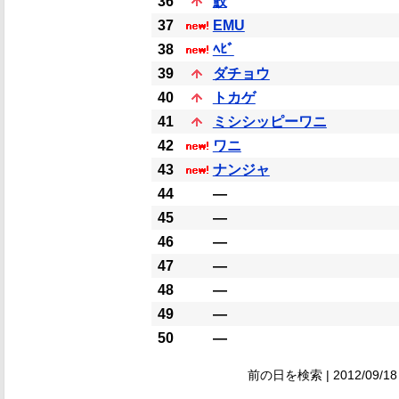
36
鮫
37
EMU
38
ﾍﾋﾞ
39
ダチョウ
40
トカゲ
41
ミシシッピーワニ
42
ワニ
43
ナンジャ
44
―
45
―
46
―
47
―
48
―
49
―
50
―
前の日を検索 | 2012/09/18