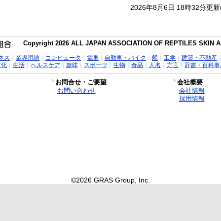
2026年8月6日 18時32分更
Copyright 2026 ALL JAPAN ASSOCIATION OF REPTILES SKIN AN
ネス
｜
業界用語
｜
コンピュータ
｜
電車
｜
自動車・バイク
｜
船
｜
工学
｜
建築・不動産
文化
｜
生活
｜
ヘルスケア
｜
趣味
｜
スポーツ
｜
生物
｜
食品
｜
人名
｜
方言
｜
辞書・百科事
お問合せ・ご要望
会社概要
お問い合わせ
会社情報
採用情報
©2026 GRAS Group, Inc.