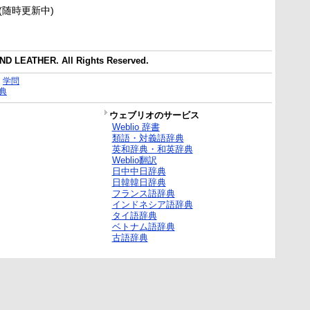
新(随時更新中)
D LEATHER. All Rights Reserved.
｜
学問
典
ウェブリオのサービス
Weblio 辞書
類語・対義語辞典
英和辞典・和英辞典
Weblio翻訳
日中中日辞典
日韓韓日辞典
フランス語辞典
インドネシア語辞典
タイ語辞典
ベトナム語辞典
古語辞典