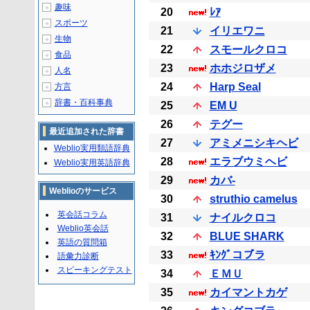
趣味
＋
20
ﾚｱ
スポーツ
＋
21
イリエワニ
生物
＋
22
スモールクロコ
食品
＋
23
ホホジロザメ
人名
＋
24
Harp Seal
方言
＋
辞書・百科事典
＋
25
EM U
26
テグー
最近追加された辞書
27
アミメニシキヘビ
Weblio実用類語辞典
28
エラブウミヘビ
Weblio実用英語辞典
29
カバ-
Weblioのサービス
30
struthio camelus
英会話コラム
31
ナイルクロコ
Weblio英会話
32
BLUE SHARK
英語の質問箱
33
ｷﾝｸﾞコブラ
語彙力診断
スピーキングテスト
34
ＥＭＵ
35
カイマントカゲ