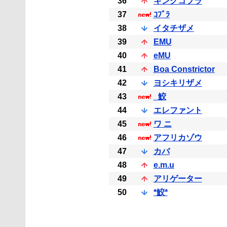
36
キングコブラ
37
ｺﾌﾞﾗ
38
イタチザメ
39
EMU
40
eMU
41
Boa Constrictor
42
ヨシキリザメ
43
_鮫
44
エレファント
45
ワ ニ
46
アフリカゾウ
47
カバ
48
e.m.u
49
アリゲーター
50
*鮫*