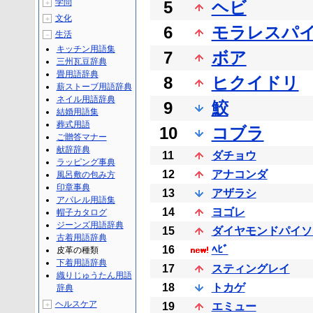
学問
5
ヘビ
＋
文化
＋
6
モラレスパ
生活
－
キッチン用語集
7
ボア
三州瓦豆辞典
畳用語辞典
8
ヒクイドリ
薪ストーブ用語辞典
ネイル用語辞典
9
鮫
結婚用語集
葬式用語
10
コブラ
ご贈答マナー
献辞辞典
11
ダチョウ
ラッピング事典
12
アナコンダ
風呂敷の包み方
印章事典
13
アザラシ
アパレル用語集
14
ヨゴレ
帽子カタログ
ジーンズ用語辞典
15
ダイヤモンドパイソ
古着用語辞典
16
ﾍﾋﾞ
皮革の種類
下着用語辞典
17
スティングレイ
織りじゅうたん用語
18
トカゲ
辞典
ヘルスケア
＋
19
エミュー