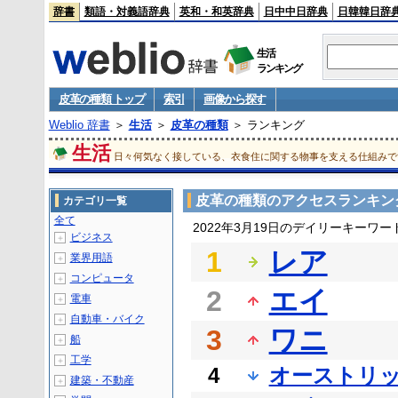
辞書
類語・対義語辞典
英和・和英辞典
日中中日辞典
日韓韓日辞
生活
ランキング
皮革の種類 トップ
索引
画像から探す
Weblio 辞書
＞
生活
＞
皮革の種類
＞ ランキング
生活
日々何気なく接している、衣食住に関する物事を支える仕組みで
皮革の種類のアクセスランキン
カテゴリ一覧
全て
2022年3月19日のデイリーキーワ
ビジネス
＋
1
レア
業界用語
＋
コンピュータ
＋
2
エイ
電車
＋
自動車・バイク
＋
3
ワニ
船
＋
工学
＋
4
オーストリ
建築・不動産
＋