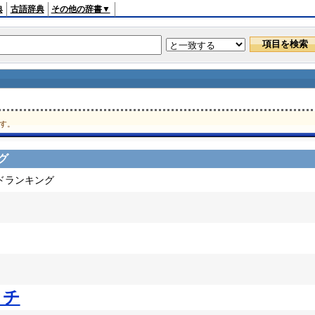
典
古語辞典
その他の辞書▼
す。
グ
ードランキング
ッチ