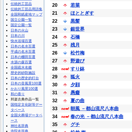
伝統的工芸品
20
若菜
伝統的工芸品用語集
21
ほととぎす
全国和紙産地マップ
国立公園一覧
22
黒髪
国定公園一覧
23
銀世界
日本の火山
日本の川
24
石橋
快水浴場百選
25
残月
日本の名水百選
平成の名水百選
26
松竹梅
日本の棚田百選
27
野遊び
水源の森百選
全国疏水名鑑
28
すり鉢
歴史的砂防施設
29
狐火
日本の歴史的灯台
日本の音風景100選
30
夕顔
かおり風景100選
31
愚癡
和の香り
邦楽古典作品一覧
32
夏の曲
国指定文化財等デー
33
朝風 －都山流尺八本曲
タベース
全国火葬場データベ
34
春の光 －都山流尺八本曲
ース
35
グチ
神社名辞典
寺院名辞典