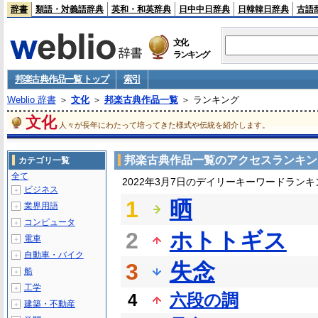
辞書
類語・対義語辞典
英和・和英辞典
日中中日辞典
日韓韓日辞典
古語
文化
ランキング
邦楽古典作品一覧 トップ
索引
Weblio 辞書
＞
文化
＞
邦楽古典作品一覧
＞ ランキング
文化
人々が長年にわたって培ってきた様式や伝統を紹介します。
邦楽古典作品一覧のアクセスランキン
カテゴリ一覧
全て
2022年3月7日のデイリーキーワードランキ
ビジネス
＋
1
晒
業界用語
＋
コンピュータ
＋
2
ホトトギス
電車
＋
自動車・バイク
＋
3
失念
船
＋
工学
＋
4
六段の調
建築・不動産
＋