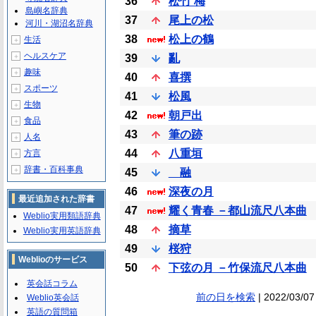
36
松竹 梅
島嶼名辞典
37
尾上の松
河川・湖沼名辞典
38
松上の鶴
生活
＋
ヘルスケア
＋
39
亂
趣味
＋
40
喜撰
スポーツ
＋
41
松風
生物
＋
42
朝戸出
食品
＋
43
筆の跡
人名
＋
44
八重垣
方言
＋
辞書・百科事典
＋
45
融
46
深夜の月
最近追加された辞書
47
耀く青春 －都山流尺八本曲
Weblio実用類語辞典
48
摘草
Weblio実用英語辞典
49
桜狩
Weblioのサービス
50
下弦の月 －竹保流尺八本曲
英会話コラム
前の日を検索
| 2022/03/07
Weblio英会話
英語の質問箱