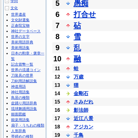
学問
5
愚痴
＋
文化
－
6
打合せ
世界遺産
文化財選集
7
砧
正倉院宝物
神社データベース
8
雪
世界の文字
美術用語辞典
9
乱
美術用語集
日本の勲章・褒章一
10
融
覧
記念貨幣一覧
11
蛙
世界の流通コイン
刀装具の世界
12
万歳
刀剣用語解説集
13
狸
神道用語
神社用語集
14
金剛石
鳥居の種類
15
さみだれ
盆踊り用語辞典
琉球舞踊用語集
16
影法師
能面図鑑
17
近江八景
能楽用語集
扇子・うちわの種類
18
アジカン
人形辞典
19
千鳥
帯締めの種類