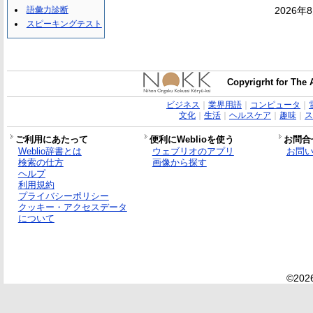
語彙力診断
2026年
スピーキングテスト
Copyrigrht for The 
ビジネス
｜
業界用語
｜
コンピュータ
｜
文化
｜
生活
｜
ヘルスケア
｜
趣味
｜
ス
ご利用にあたって
便利にWeblioを使う
お問合
Weblio辞書とは
ウェブリオのアプリ
お問
検索の仕方
画像から探す
ヘルプ
利用規約
プライバシーポリシー
クッキー・アクセスデータ
について
©2026