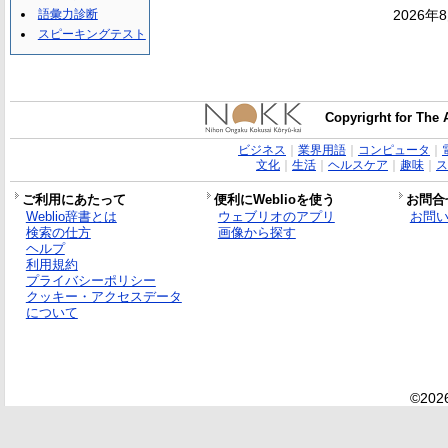
語彙力診断
2026年
スピーキングテスト
Copyrigrht for The 
ビジネス
｜
業界用語
｜
コンピュータ
｜
文化
｜
生活
｜
ヘルスケア
｜
趣味
｜
ス
ご利用にあたって
便利にWeblioを使う
お問合
Weblio辞書とは
ウェブリオのアプリ
お問
検索の仕方
画像から探す
ヘルプ
利用規約
プライバシーポリシー
クッキー・アクセスデータ
について
©2026