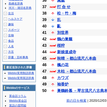
36
萬歳
島嶼名辞典
37
打 合 せ
河川・湖沼名辞典
38
松・竹・梅
生活
＋
ヘルスケア
＋
39
乱
趣味
＋
40
亂
スポーツ
＋
41
別世界
生物
＋
42
鶴の巣籠
食品
＋
43
桜狩
人名
＋
44
新娘道成寺
方言
＋
辞書・百科事典
＋
45
秋晴 －都山流尺八本曲
46
楓の花
最近追加された辞書
47
木枯 －都山流尺八本曲
Weblio実用類語辞典
48
カワズ
Weblio実用英語辞典
49
袖香炉
Weblioのサービス
50
巣鶴鈴慕 －琴古流尺八古典
英会話コラム
前の日を検索
| 2020/12/03
Weblio英会話
英語の質問箱