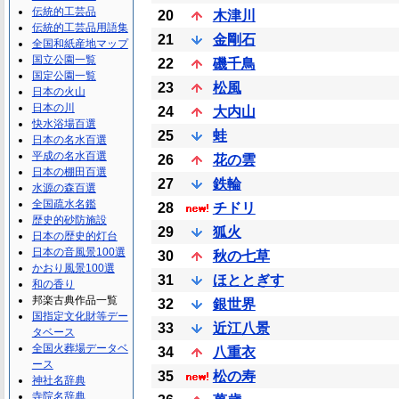
伝統的工芸品
20
木津川
伝統的工芸品用語集
21
金剛石
全国和紙産地マップ
国立公園一覧
22
磯千鳥
国定公園一覧
23
松風
日本の火山
日本の川
24
大内山
快水浴場百選
25
蛙
日本の名水百選
平成の名水百選
26
花の雲
日本の棚田百選
27
鉄輪
水源の森百選
全国疏水名鑑
28
チドリ
歴史的砂防施設
29
狐火
日本の歴史的灯台
日本の音風景100選
30
秋の七草
かおり風景100選
31
ほととぎす
和の香り
邦楽古典作品一覧
32
銀世界
国指定文化財等デー
33
近江八景
タベース
全国火葬場データベ
34
八重衣
ース
35
松の寿
神社名辞典
寺院名辞典