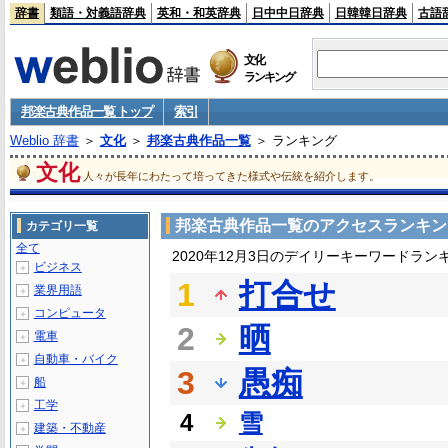
辞書
類語・対義語辞典
英和・和英辞典
日中中日辞典
日韓韓日辞典
古語
文化
ランキング
邦楽古典作品一覧 トップ
索引
Weblio 辞書
＞
文化
＞
邦楽古典作品一覧
＞ ランキング
文化
人々が長年にわたって培ってきた様式や伝統を紹介します。
邦楽古典作品一覧のアクセスランキン
カテゴリ一覧
全て
2020年12月3日のデイリーキーワードラン
ビジネス
＋
1
打合せ
業界用語
＋
コンピュータ
＋
2
晒
電車
＋
自動車・バイク
＋
3
愚痴
船
＋
工学
＋
4
雪
建築・不動産
＋