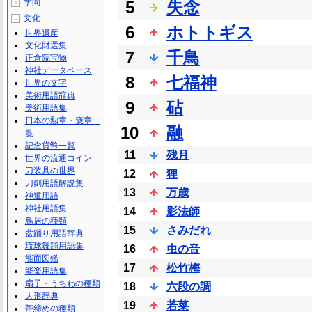
学問
5
失念
＋
文化
－
6
ホトトギス
世界遺産
文化財選集
7
千鳥
正倉院宝物
神社データベース
8
七福神
世界の文字
美術用語辞典
9
砧
美術用語集
日本の勲章・褒章一
10
融
覧
記念貨幣一覧
11
残月
世界の流通コイン
刀装具の世界
12
狸
刀剣用語解説集
13
万歳
神道用語
神社用語集
14
影法師
鳥居の種類
15
さみだれ
盆踊り用語辞典
琉球舞踊用語集
16
虫の音
能面図鑑
17
松竹梅
能楽用語集
扇子・うちわの種類
18
六段の調
人形辞典
19
若菜
帯締めの種類