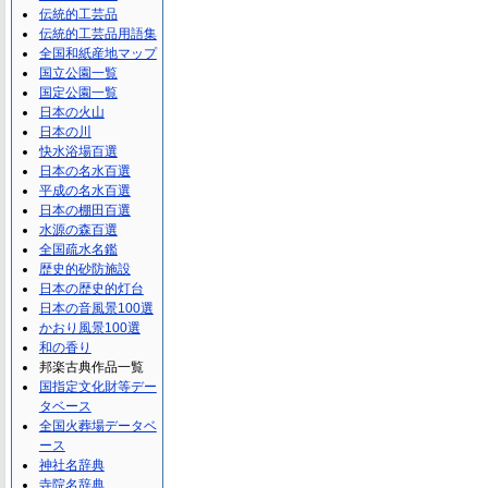
伝統的工芸品
伝統的工芸品用語集
全国和紙産地マップ
国立公園一覧
国定公園一覧
日本の火山
日本の川
快水浴場百選
日本の名水百選
平成の名水百選
日本の棚田百選
水源の森百選
全国疏水名鑑
歴史的砂防施設
日本の歴史的灯台
日本の音風景100選
かおり風景100選
和の香り
邦楽古典作品一覧
国指定文化財等デー
タベース
全国火葬場データベ
ース
神社名辞典
寺院名辞典