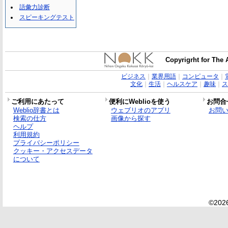
語彙力診断
スピーキングテスト
Copyrigrht for The 
ビジネス
｜
業界用語
｜
コンピュータ
｜
文化
｜
生活
｜
ヘルスケア
｜
趣味
｜
ス
ご利用にあたって
便利にWeblioを使う
お問合
Weblio辞書とは
ウェブリオのアプリ
お問
検索の仕方
画像から探す
ヘルプ
利用規約
プライバシーポリシー
クッキー・アクセスデータ
について
©2026