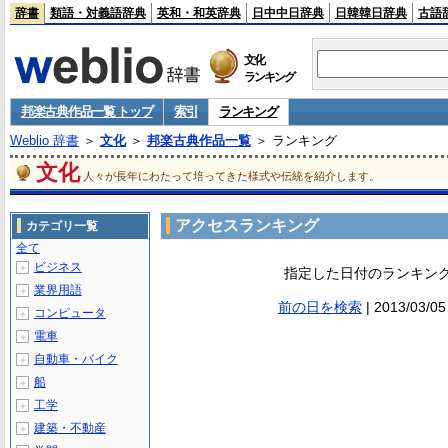
辞書
類語・対義語辞典
英和・和英辞典
日中中日辞典
日韓韓日辞典
古語
文化
ランキング
邦楽古典作品一覧 トップ
索引
ランキング
Weblio 辞書
＞
文化
＞
邦楽古典作品一覧
＞ ランキング
文化
人々が長年にわたって培ってきた様式や伝統を紹介します。
アクセスランキング
カテゴリ一覧
全て
ビジネス
＋
指定した日付のランキン
業界用語
＋
前の日を検索
| 2013/03/
コンピュータ
＋
電車
＋
自動車・バイク
＋
船
＋
工学
＋
建築・不動産
＋