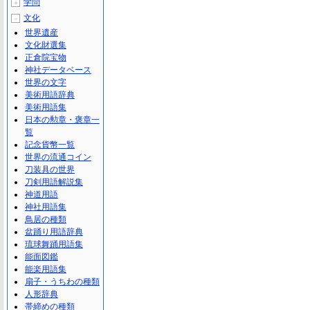
学問
＋
文化
－
世界遺産
文化財選集
正倉院宝物
神社データベース
世界の文字
美術用語辞典
美術用語集
日本の勲章・褒章一
覧
記念貨幣一覧
世界の流通コイン
刀装具の世界
刀剣用語解説集
神道用語
神社用語集
鳥居の種類
盆踊り用語辞典
琉球舞踊用語集
能面図鑑
能楽用語集
扇子・うちわの種類
人形辞典
帯締めの種類