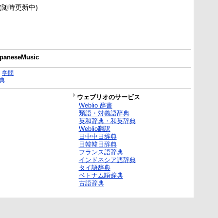
新(随時更新中)
JapaneseMusic
｜
学問
典
ウェブリオのサービス
Weblio 辞書
類語・対義語辞典
英和辞典・和英辞典
Weblio翻訳
日中中日辞典
日韓韓日辞典
フランス語辞典
インドネシア語辞典
タイ語辞典
ベトナム語辞典
古語辞典