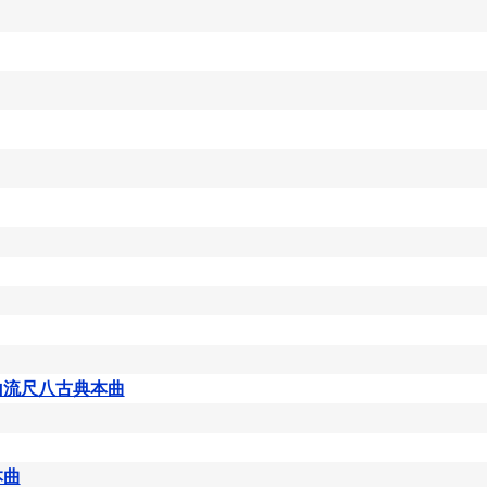
山流尺八古典本曲
本曲