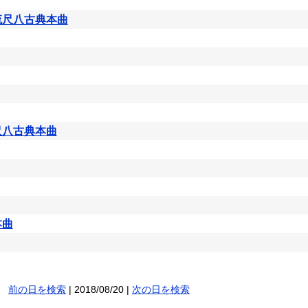
流尺八古典本曲
尺八古典本曲
本曲
前の日を検索
| 2018/08/20 |
次の日を検索