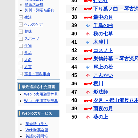
36
打合せ
島嶼名辞典
37
下り葉ノ曲 －琴古
河川・湖沼名辞典
38
最中の月
生活
＋
ヘルスケア
＋
39
千鳥の曲
趣味
＋
40
秋の七草
スポーツ
＋
41
木津川
生物
＋
42
コスノト
食品
＋
43
巣鶴鈴慕 －琴古流
人名
＋
44
尾上の松
方言
＋
辞書・百科事典
＋
45
こんかい
46
櫻川
最近追加された辞書
47
影法師
Weblio実用類語辞典
48
夕月 －都山流尺八
Weblio実用英語辞典
49
雨夜の月
Weblioのサービス
50
葵の上
英会話コラム
Weblio英会話
英語の質問箱