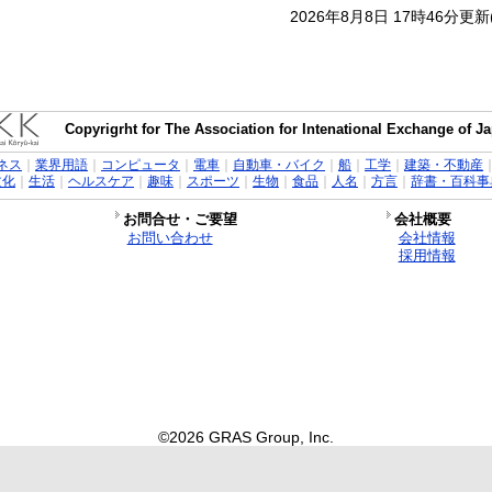
2026年8月8日 17時46分更
Copyrigrht for The Association for Intenational Exchange of 
ネス
｜
業界用語
｜
コンピュータ
｜
電車
｜
自動車・バイク
｜
船
｜
工学
｜
建築・不動産
文化
｜
生活
｜
ヘルスケア
｜
趣味
｜
スポーツ
｜
生物
｜
食品
｜
人名
｜
方言
｜
辞書・百科事
お問合せ・ご要望
会社概要
お問い合わせ
会社情報
採用情報
©2026 GRAS Group, Inc.