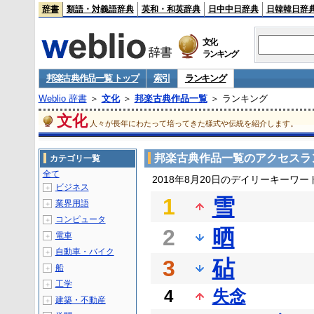
辞書
類語・対義語辞典
英和・和英辞典
日中中日辞典
日韓韓日辞
文化
ランキング
邦楽古典作品一覧 トップ
索引
ランキング
Weblio 辞書
＞
文化
＞
邦楽古典作品一覧
＞ ランキング
文化
人々が長年にわたって培ってきた様式や伝統を紹介します。
邦楽古典作品一覧のアクセスラ
カテゴリ一覧
全て
2018年8月20日のデイリーキーワ
ビジネス
＋
1
雪
業界用語
＋
コンピュータ
＋
2
晒
電車
＋
自動車・バイク
＋
3
砧
船
＋
工学
＋
4
失念
建築・不動産
＋