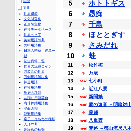
学問
5
ホトトギス
＋
文化
－
6
愚痴
世界遺産
文化財選集
7
千鳥
正倉院宝物
神社データベース
8
ほととぎす
世界の文字
美術用語辞典
9
さみだれ
美術用語集
日本の勲章・褒章一
10
蛙
覧
記念貨幣一覧
11
松竹梅
世界の流通コイン
刀装具の世界
12
万歳
刀剣用語解説集
13
七小町
神道用語
神社用語集
14
近江八景
鳥居の種類
15
新聞紙
盆踊り用語辞典
琉球舞踊用語集
16
鹿の遠音 －明暗対
能面図鑑
17
萬歳
能楽用語集
扇子・うちわの種類
18
八重霞
人形辞典
19
夢路 －都山流尺八
帯締めの種類