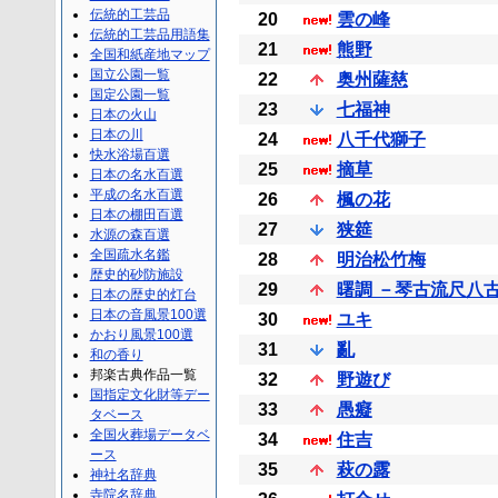
伝統的工芸品
20
雲の峰
伝統的工芸品用語集
21
熊野
全国和紙産地マップ
国立公園一覧
22
奥州薩慈
国定公園一覧
23
七福神
日本の火山
日本の川
24
八千代獅子
快水浴場百選
25
摘草
日本の名水百選
平成の名水百選
26
楓の花
日本の棚田百選
27
狭筵
水源の森百選
全国疏水名鑑
28
明治松竹梅
歴史的砂防施設
29
曙調 －琴古流尺八
日本の歴史的灯台
日本の音風景100選
30
ユキ
かおり風景100選
31
亂
和の香り
邦楽古典作品一覧
32
野遊び
国指定文化財等デー
33
愚癡
タベース
全国火葬場データベ
34
住吉
ース
35
萩の露
神社名辞典
寺院名辞典