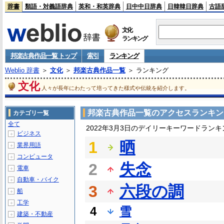
辞書
類語・対義語辞典
英和・和英辞典
日中中日辞典
日韓韓日辞典
古語
文化
ランキング
邦楽古典作品一覧 トップ
索引
ランキング
Weblio 辞書
＞
文化
＞
邦楽古典作品一覧
＞ ランキング
文化
人々が長年にわたって培ってきた様式や伝統を紹介します。
邦楽古典作品一覧のアクセスランキン
カテゴリ一覧
全て
2022年3月3日のデイリーキーワードランキ
ビジネス
＋
1
晒
業界用語
＋
コンピュータ
＋
2
失念
電車
＋
自動車・バイク
＋
3
六段の調
船
＋
工学
＋
4
雪
建築・不動産
＋