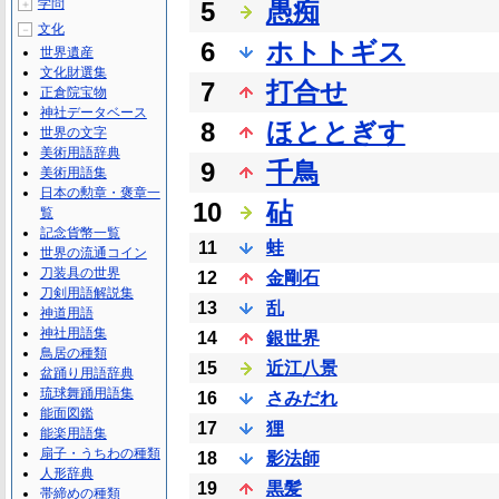
学問
5
愚痴
＋
文化
－
6
ホトトギス
世界遺産
文化財選集
7
打合せ
正倉院宝物
神社データベース
8
ほととぎす
世界の文字
美術用語辞典
9
千鳥
美術用語集
日本の勲章・褒章一
10
砧
覧
記念貨幣一覧
11
蛙
世界の流通コイン
刀装具の世界
12
金剛石
刀剣用語解説集
13
乱
神道用語
神社用語集
14
銀世界
鳥居の種類
15
近江八景
盆踊り用語辞典
琉球舞踊用語集
16
さみだれ
能面図鑑
17
狸
能楽用語集
扇子・うちわの種類
18
影法師
人形辞典
19
黒髪
帯締めの種類