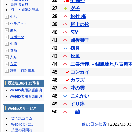
36
七福神
島嶼名辞典
37
グチ
河川・湖沼名辞典
38
松竹 梅
生活
＋
ヘルスケア
＋
39
尾上の松
趣味
＋
40
*砧*
スポーツ
＋
41
越後獅子
生物
＋
42
残月
食品
＋
43
松風
人名
＋
44
三谷清攬 －錦風流尺八古典
方言
＋
辞書・百科事典
＋
45
コンカイ
46
カワズ
最近追加された辞書
47
花の雲
Weblio実用類語辞典
48
こんかい
Weblio実用英語辞典
49
すり鉢
Weblioのサービス
50
融
英会話コラム
前の日を検索
| 2022/03/03
Weblio英会話
英語の質問箱