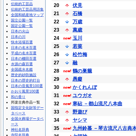
伝統的工芸品
20
伏見
伝統的工芸品用語集
21
石橋
全国和紙産地マップ
国立公園一覧
22
万歳
国定公園一覧
23
萬歳
日本の火山
日本の川
24
玉川
快水浴場百選
25
若菜
日本の名水百選
平成の名水百選
26
松竹梅
日本の棚田百選
27
融
水源の森百選
全国疏水名鑑
28
鶴の巣籠
歴史的砂防施設
29
愚癡
日本の歴史的灯台
日本の音風景100選
30
かくれんぼ
かおり風景100選
31
ユウガオ
和の香り
邦楽古典作品一覧
32
寒砧 －都山流尺八本曲
国指定文化財等デー
33
野遊び
タベース
全国火葬場データベ
34
ヤシマ
ース
35
九州鈴慕 －琴古流尺八古典
神社名辞典
寺院名辞典