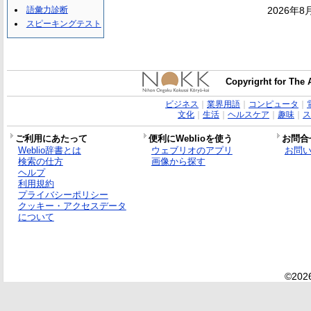
語彙力診断
2026年8
スピーキングテスト
Copyrigrht for The 
ビジネス
｜
業界用語
｜
コンピュータ
｜
文化
｜
生活
｜
ヘルスケア
｜
趣味
｜
ス
ご利用にあたって
便利にWeblioを使う
お問合
Weblio辞書とは
ウェブリオのアプリ
お問
検索の仕方
画像から探す
ヘルプ
利用規約
プライバシーポリシー
クッキー・アクセスデータ
について
©2026