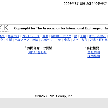
2026年8月8日 20時40分更
Copyrigrht for The Association for Intenational Exchange of 
ネス
｜
業界用語
｜
コンピュータ
｜
電車
｜
自動車・バイク
｜
船
｜
工学
｜
建築・不動産
文化
｜
生活
｜
ヘルスケア
｜
趣味
｜
スポーツ
｜
生物
｜
食品
｜
人名
｜
方言
｜
辞書・百科事
お問合せ・ご要望
会社概要
お問い合わせ
会社情報
採用情報
©2026 GRAS Group, Inc.