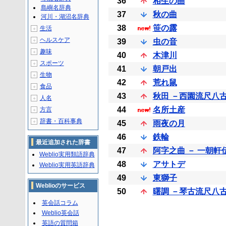
36
相生の曲
島嶼名辞典
37
秋の曲
河川・湖沼名辞典
38
笹の露
生活
＋
ヘルスケア
＋
39
虫の音
趣味
＋
40
木津川
スポーツ
＋
41
朝戸出
生物
＋
42
荒れ鼠
食品
＋
43
秋田 －西園流尺八
人名
＋
44
名所土産
方言
＋
辞書・百科事典
＋
45
雨夜の月
46
鉄輪
最近追加された辞書
47
阿字之曲 － 一朝
Weblio実用類語辞典
48
アサトデ
Weblio実用英語辞典
49
東獅子
Weblioのサービス
50
曙調 －琴古流尺八
英会話コラム
Weblio英会話
英語の質問箱