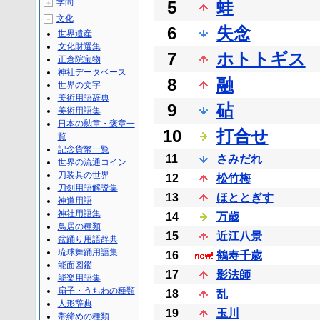
学問
5
蛙
＋
文化
－
6
失念
世界遺産
文化財選集
7
ホトトギス
正倉院宝物
神社データベース
8
融
世界の文字
美術用語辞典
9
砧
美術用語集
日本の勲章・褒章一
10
打合せ
覧
記念貨幣一覧
11
さみだれ
世界の流通コイン
刀装具の世界
12
松竹梅
刀剣用語解説集
13
ほととぎす
神道用語
神社用語集
14
万歳
鳥居の種類
15
近江八景
盆踊り用語辞典
琉球舞踊用語集
16
鶴寿千歳
能面図鑑
17
影法師
能楽用語集
扇子・うちわの種類
18
乱
人形辞典
19
玉川
帯締めの種類