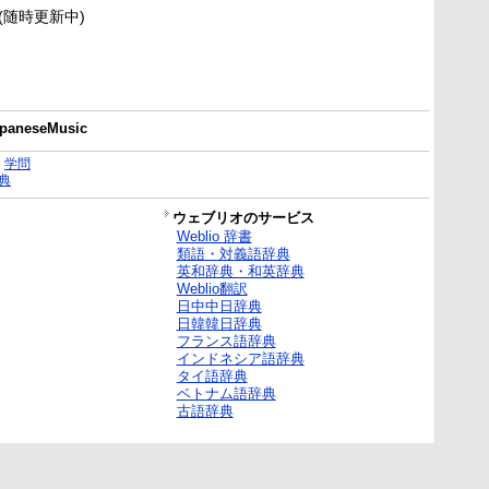
新(随時更新中)
JapaneseMusic
｜
学問
典
ウェブリオのサービス
Weblio 辞書
類語・対義語辞典
英和辞典・和英辞典
Weblio翻訳
日中中日辞典
日韓韓日辞典
フランス語辞典
インドネシア語辞典
タイ語辞典
ベトナム語辞典
古語辞典