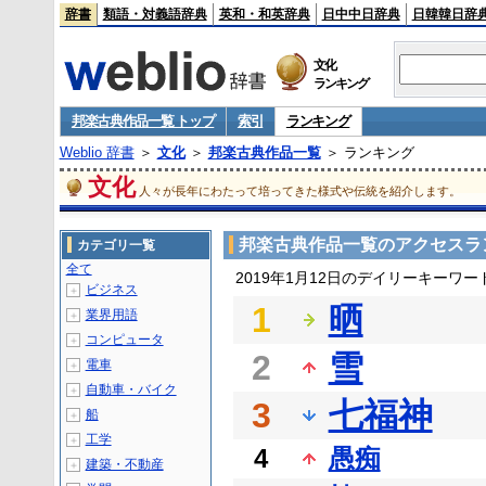
辞書
類語・対義語辞典
英和・和英辞典
日中中日辞典
日韓韓日辞
文化
ランキング
邦楽古典作品一覧 トップ
索引
ランキング
Weblio 辞書
＞
文化
＞
邦楽古典作品一覧
＞ ランキング
文化
人々が長年にわたって培ってきた様式や伝統を紹介します。
邦楽古典作品一覧のアクセスラ
カテゴリ一覧
全て
2019年1月12日のデイリーキーワ
ビジネス
＋
1
晒
業界用語
＋
コンピュータ
＋
2
雪
電車
＋
自動車・バイク
＋
3
七福神
船
＋
工学
＋
4
愚痴
建築・不動産
＋