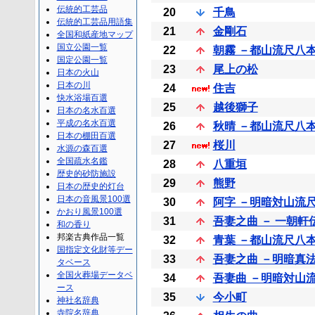
伝統的工芸品
20
千鳥
伝統的工芸品用語集
21
金剛石
全国和紙産地マップ
国立公園一覧
22
朝霧 －都山流尺八
国定公園一覧
23
尾上の松
日本の火山
日本の川
24
住吉
快水浴場百選
25
越後獅子
日本の名水百選
平成の名水百選
26
秋晴 －都山流尺八
日本の棚田百選
27
桜川
水源の森百選
全国疏水名鑑
28
八重垣
歴史的砂防施設
29
熊野
日本の歴史的灯台
日本の音風景100選
30
阿字 －明暗対山流
かおり風景100選
31
吾妻之曲 － 一朝
和の香り
邦楽古典作品一覧
32
青葉 －都山流尺八
国指定文化財等デー
33
吾妻之曲 －明暗真
タベース
全国火葬場データベ
34
吾妻曲 －明暗対山
ース
35
今小町
神社名辞典
寺院名辞典