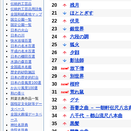
伝統的工芸品
20
残月
伝統的工芸品用語集
21
ほととぎす
全国和紙産地マップ
国立公園一覧
22
伏見
国定公園一覧
23
銀世界
日本の火山
日本の川
24
六段の調
快水浴場百選
25
狐火
日本の名水百選
平成の名水百選
26
夕顔
日本の棚田百選
27
影法師
水源の森百選
全国疏水名鑑
28
放下僧
歴史的砂防施設
29
別世界
日本の歴史的灯台
日本の音風景100選
30
桜狩
かおり風景100選
31
荒れ鼠
和の香り
邦楽古典作品一覧
32
グチ
国指定文化財等デー
33
吾妻之曲 － 一朝軒伝尺八古
タベース
全国火葬場データベ
34
八千代 －都山流尺八本曲
ース
35
黒髪
神社名辞典
寺院名辞典