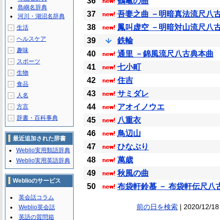
36
鶴亀の曲
島嶼名辞典
37
吾妻之曲 －明暗真法流尺八
河川・湖沼名辞典
38
鳳叫虚空 －明暗対山流尺八
生活
＋
ヘルスケア
＋
39
鉄輪
趣味
＋
40
通里 －錦風流尺八古典本曲
スポーツ
＋
41
七小町
生物
＋
42
住吉
食品
＋
43
サミダレ
人名
＋
44
アオイノウエ
方言
＋
辞書・百科事典
＋
45
八重衣
46
鳥辺山
最近追加された辞書
47
ひなぶり
Weblio実用類語辞典
48
萬歳
Weblio実用英語辞典
49
秋風の曲
Weblioのサービス
50
布袋軒鈴慕 － 布袋軒伝尺八
英会話コラム
前の日を検索
| 2020/12/18
Weblio英会話
英語の質問箱