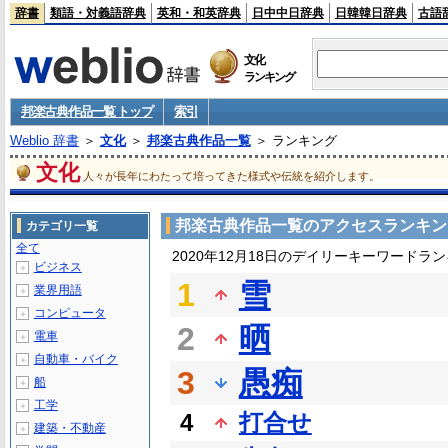
辞書
類語・対義語辞典
英和・和英辞典
日中中日辞典
日韓韓日辞典
古語
文化
ランキング
邦楽古典作品一覧 トップ
索引
Weblio 辞書
＞
文化
＞
邦楽古典作品一覧
＞ ランキング
文化
人々が長年にわたって培ってきた様式や伝統を紹介します。
邦楽古典作品一覧のアクセスランキン
カテゴリ一覧
全て
2020年12月18日のデイリーキーワードラ
ビジネス
＋
1
雪
業界用語
＋
コンピュータ
＋
2
晒
電車
＋
自動車・バイク
＋
3
愚痴
船
＋
工学
＋
4
打合せ
建築・不動産
＋