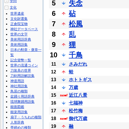
学問
5
失念
＋
文化
－
6
砧
世界遺産
文化財選集
7
松風
正倉院宝物
神社データベース
8
乱
世界の文字
美術用語辞典
9
狸
美術用語集
日本の勲章・褒章一
10
千鳥
覧
記念貨幣一覧
11
さみだれ
世界の流通コイン
刀装具の世界
12
蛙
刀剣用語解説集
13
ホトトギス
神道用語
神社用語集
14
万歳
鳥居の種類
15
近江八景
盆踊り用語辞典
琉球舞踊用語集
16
七福神
能面図鑑
17
松竹梅
能楽用語集
扇子・うちわの種類
18
御代万歳
人形辞典
19
融
帯締めの種類