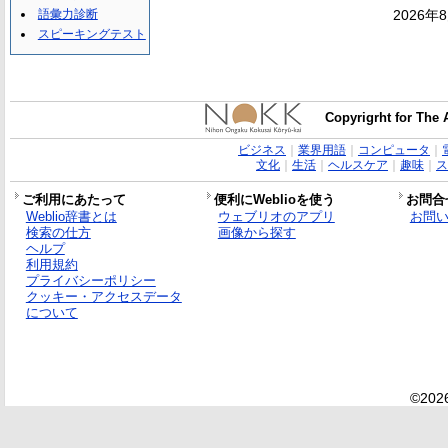
語彙力診断
2026年
スピーキングテスト
Copyrigrht for The 
ビジネス
｜
業界用語
｜
コンピュータ
｜
文化
｜
生活
｜
ヘルスケア
｜
趣味
｜
ス
ご利用にあたって
便利にWeblioを使う
お問合
Weblio辞書とは
ウェブリオのアプリ
お問
検索の仕方
画像から探す
ヘルプ
利用規約
プライバシーポリシー
クッキー・アクセスデータ
について
©2026