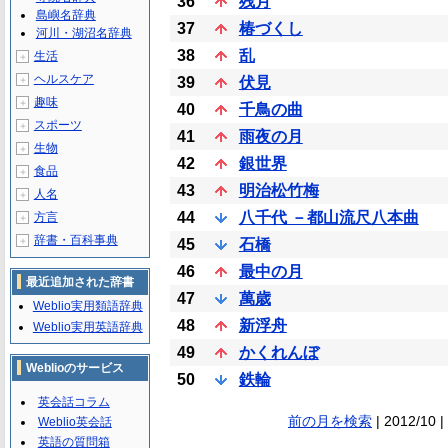
36
残月
島嶼名辞典
37
椿づくし
河川・湖沼名辞典
38
乱
生活
＋
ヘルスケア
＋
39
伏見
趣味
＋
40
千鳥の曲
スポーツ
＋
41
雨夜の月
生物
＋
42
銀世界
食品
＋
43
明治松竹梅
人名
＋
44
八千代 －都山流尺八本曲
方言
＋
辞書・百科事典
＋
45
石橋
46
最中の月
最近追加された辞書
47
萬歳
Weblio実用類語辞典
48
新浮舟
Weblio実用英語辞典
49
かくれんぼ
Weblioのサービス
50
鉄輪
英会話コラム
前の月を検索
| 2012/10 |
Weblio英会話
英語の質問箱