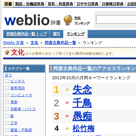
辞書
類語・対義語辞典
英和・和英辞典
日中中日辞典
日韓韓日辞典
古語
文化
ランキング
邦楽古典作品一覧 トップ
索引
ランキング
Weblio 辞書
＞
文化
＞
邦楽古典作品一覧
＞ ランキング
文化
人々が長年にわたって培ってきた様式や伝統を紹介します。
邦楽古典作品一覧のアクセスランキン
カテゴリ一覧
全て
2012年10月の月間キーワードランキング
ビジネス
＋
1
失念
業界用語
＋
コンピュータ
＋
2
千鳥
電車
＋
自動車・バイク
＋
3
愚痴
船
＋
工学
＋
4
松竹梅
建築・不動産
＋