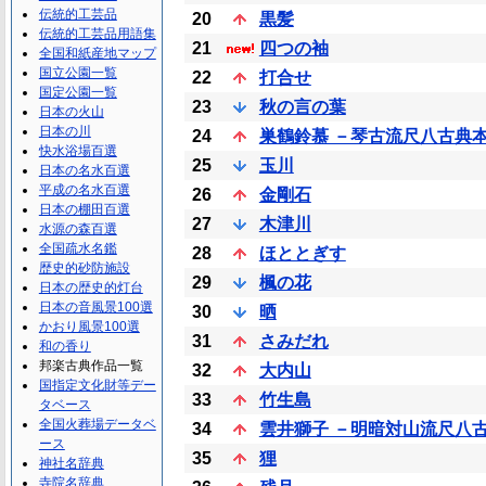
伝統的工芸品
20
黒髪
伝統的工芸品用語集
21
四つの袖
全国和紙産地マップ
国立公園一覧
22
打合せ
国定公園一覧
23
秋の言の葉
日本の火山
日本の川
24
巣鶴鈴慕 －琴古流尺八古典
快水浴場百選
25
玉川
日本の名水百選
平成の名水百選
26
金剛石
日本の棚田百選
27
木津川
水源の森百選
全国疏水名鑑
28
ほととぎす
歴史的砂防施設
29
楓の花
日本の歴史的灯台
日本の音風景100選
30
晒
かおり風景100選
31
さみだれ
和の香り
邦楽古典作品一覧
32
大内山
国指定文化財等デー
33
竹生島
タベース
全国火葬場データベ
34
雲井獅子 －明暗対山流尺八
ース
35
狸
神社名辞典
寺院名辞典