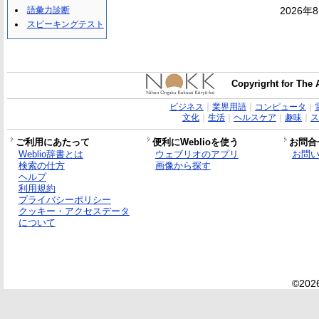
語彙力診断
2026年
スピーキングテスト
Copyrigrht for The 
ビジネス
｜
業界用語
｜
コンピュータ
｜
文化
｜
生活
｜
ヘルスケア
｜
趣味
｜
ス
ご利用にあたって
便利にWeblioを使う
お問合
Weblio辞書とは
ウェブリオのアプリ
お問
検索の仕方
画像から探す
ヘルプ
利用規約
プライバシーポリシー
クッキー・アクセスデータ
について
©2026