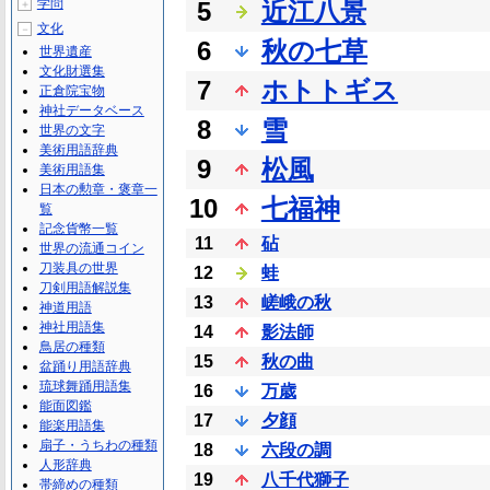
学問
5
近江八景
＋
文化
－
6
秋の七草
世界遺産
文化財選集
7
ホトトギス
正倉院宝物
神社データベース
8
雪
世界の文字
美術用語辞典
9
松風
美術用語集
日本の勲章・褒章一
10
七福神
覧
記念貨幣一覧
11
砧
世界の流通コイン
刀装具の世界
12
蛙
刀剣用語解説集
13
嵯峨の秋
神道用語
神社用語集
14
影法師
鳥居の種類
15
秋の曲
盆踊り用語辞典
琉球舞踊用語集
16
万歳
能面図鑑
17
夕顔
能楽用語集
扇子・うちわの種類
18
六段の調
人形辞典
19
八千代獅子
帯締めの種類