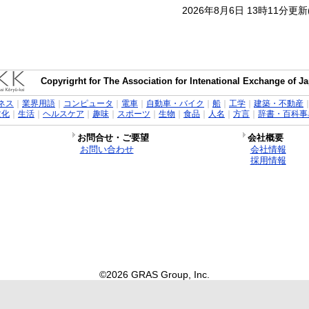
2026年8月6日 13時11分更
Copyrigrht for The Association for Intenational Exchange of 
ネス
｜
業界用語
｜
コンピュータ
｜
電車
｜
自動車・バイク
｜
船
｜
工学
｜
建築・不動産
文化
｜
生活
｜
ヘルスケア
｜
趣味
｜
スポーツ
｜
生物
｜
食品
｜
人名
｜
方言
｜
辞書・百科事
お問合せ・ご要望
会社概要
お問い合わせ
会社情報
採用情報
©2026 GRAS Group, Inc.