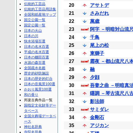
伝統的工芸品
20
アサトデ
伝統的工芸品用語集
21
さみだれ
全国和紙産地マップ
国立公園一覧
22
萬歳
国定公園一覧
23
阿字 －明暗対山流
日本の火山
日本の川
24
千鳥
快水浴場百選
25
尾上の松
日本の名水百選
平成の名水百選
26
東獅子
日本の棚田百選
27
霜夜 －都山流尺八
水源の森百選
全国疏水名鑑
28
融
歴史的砂防施設
29
夕顔
日本の歴史的灯台
日本の音風景100選
30
吾妻之曲 －明暗真
かおり風景100選
31
曙調 －琴古流尺八
和の香り
邦楽古典作品一覧
32
影法師
国指定文化財等デー
33
サミダレ
タベース
全国火葬場データベ
34
金剛石
ース
35
アジカン
神社名辞典
寺院名辞典