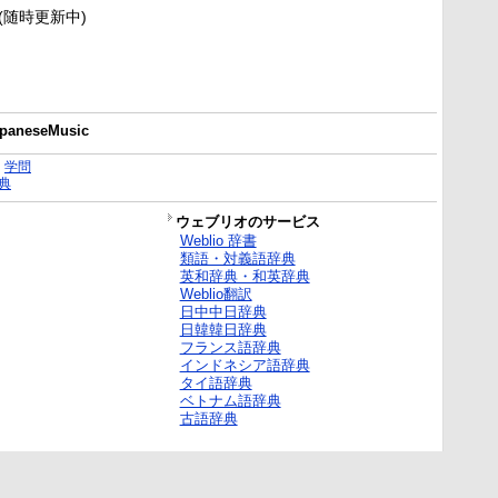
新(随時更新中)
JapaneseMusic
｜
学問
典
ウェブリオのサービス
Weblio 辞書
類語・対義語辞典
英和辞典・和英辞典
Weblio翻訳
日中中日辞典
日韓韓日辞典
フランス語辞典
インドネシア語辞典
タイ語辞典
ベトナム語辞典
古語辞典