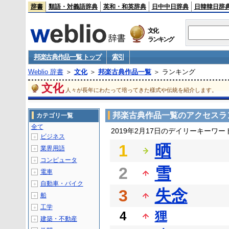
辞書
類語・対義語辞典
英和・和英辞典
日中中日辞典
日韓韓日辞
文化
ランキング
邦楽古典作品一覧 トップ
索引
Weblio 辞書
＞
文化
＞
邦楽古典作品一覧
＞ ランキング
文化
人々が長年にわたって培ってきた様式や伝統を紹介します。
邦楽古典作品一覧のアクセスラ
カテゴリ一覧
全て
2019年2月17日のデイリーキーワ
ビジネス
＋
1
晒
業界用語
＋
コンピュータ
＋
2
雪
電車
＋
自動車・バイク
＋
3
失念
船
＋
工学
＋
4
狸
建築・不動産
＋