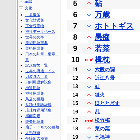
学問
5
砧
＋
文化
－
6
万歳
世界遺産
文化財選集
7
ホトトギス
正倉院宝物
神社データベース
8
愚痴
世界の文字
美術用語辞典
9
若菜
美術用語集
日本の勲章・褒章一
10
楫枕
覧
記念貨幣一覧
11
六段の調
世界の流通コイン
刀装具の世界
12
近江八景
刀剣用語解説集
13
蛙
神道用語
神社用語集
14
狐火
鳥居の種類
15
ほととぎす
盆踊り用語辞典
琉球舞踊用語集
16
乱
能面図鑑
17
松竹梅
能楽用語集
扇子・うちわの種類
18
菜の葉
人形辞典
19
七福神
帯締めの種類