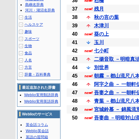
36
石橋
島嶼名辞典
37
残月
河川・湖沼名辞典
38
秋の言の葉
生活
＋
ヘルスケア
＋
39
木津川
趣味
＋
40
葵の上
スポーツ
＋
41
玉川
生物
＋
42
七小町
食品
＋
43
二揚音取 －明暗真
人名
＋
44
別世界
方言
＋
辞書・百科事典
＋
45
朝霧 －都山流尺八
46
阿字之曲 － 一朝
最近追加された辞書
47
吾妻之曲 － 一朝
Weblio実用類語辞典
48
青葉 －都山流尺八
Weblio実用英語辞典
49
宮城鈴慕 － 錦風
Weblioのサービス
50
吾妻曲 －明暗対山
英会話コラム
Weblio英会話
英語の質問箱