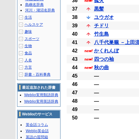
36
狐火
島嶼名辞典
37
黒髪
河川・湖沼名辞典
38
ユウガオ
生活
＋
ヘルスケア
＋
39
チドリ
趣味
＋
40
竹生島
スポーツ
＋
41
八千代巣籠 －上田
生物
＋
42
かくれんぼ
食品
＋
43
四つの袖
人名
＋
44
秋の曲
方言
＋
辞書・百科事典
＋
45
―
46
―
最近追加された辞書
47
―
Weblio実用類語辞典
48
―
Weblio実用英語辞典
49
―
Weblioのサービス
50
―
英会話コラム
Weblio英会話
英語の質問箱