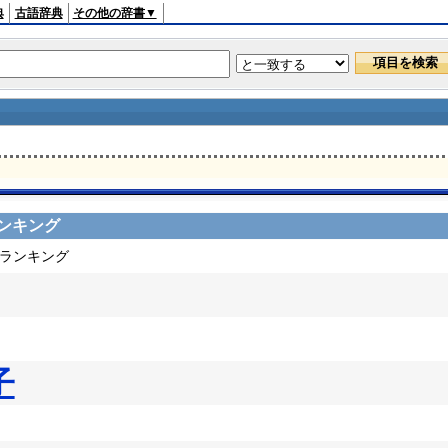
典
古語辞典
その他の辞書▼
ンキング
ドランキング
子