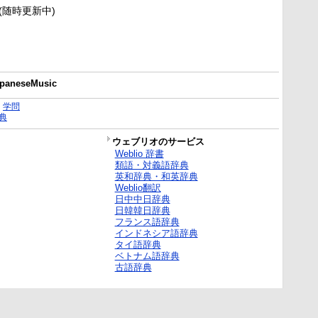
新(随時更新中)
JapaneseMusic
｜
学問
典
ウェブリオのサービス
Weblio 辞書
類語・対義語辞典
英和辞典・和英辞典
Weblio翻訳
日中中日辞典
日韓韓日辞典
フランス語辞典
インドネシア語辞典
タイ語辞典
ベトナム語辞典
古語辞典