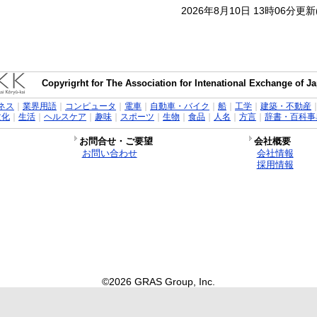
2026年8月10日 13時06分更
Copyrigrht for The Association for Intenational Exchange of 
ネス
｜
業界用語
｜
コンピュータ
｜
電車
｜
自動車・バイク
｜
船
｜
工学
｜
建築・不動産
文化
｜
生活
｜
ヘルスケア
｜
趣味
｜
スポーツ
｜
生物
｜
食品
｜
人名
｜
方言
｜
辞書・百科事
お問合せ・ご要望
会社概要
お問い合わせ
会社情報
採用情報
©2026 GRAS Group, Inc.