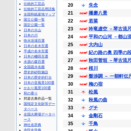
伝統的工芸品
20
失念
伝統的工芸品用語集
21
播磨八景
全国和紙産地マップ
国立公園一覧
22
若菜
国定公園一覧
23
吟竜虚空 －琴古流
日本の火山
日本の川
24
平和の山河 －都山
快水浴場百選
25
大内山
日本の名水百選
平成の名水百選
26
紀の路の奥 四季の
日本の棚田百選
27
秋田菅垣 －琴古流
水源の森百選
全国疏水名鑑
28
桜川
歴史的砂防施設
29
盤渉調 － 一朝軒伝
日本の歴史的灯台
日本の音風景100選
30
梅の宿
かおり風景100選
31
松風
和の香り
邦楽古典作品一覧
32
秋風の曲
国指定文化財等デー
33
グチ
タベース
全国火葬場データベ
34
金剛石
ース
35
千鳥
神社名辞典
寺院名辞典