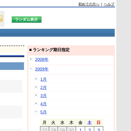
初めての方へ
|
ヘルプ
■ ランキング期日指定
2008年
2009年
1月
2月
3月
4月
5月
月
火
水
木
金
土
日
27
28
29
30
1
2
3