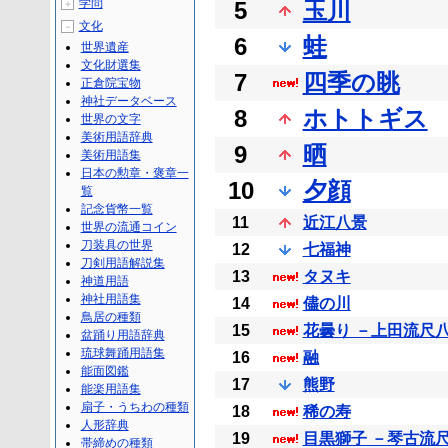
学問
5
玉川
＋
文化
－
6
蛙
世界遺産
文化財選集
7
四季の眺
正倉院宝物
神社データベース
8
ホトトギス
世界の文字
美術用語辞典
9
晒
美術用語集
日本の勲章・褒章一
10
夕顔
覧
記念貨幣一覧
11
近江八景
世界の流通コイン
刀装具の世界
12
七福神
刀剣用語解説集
13
タヌキ
神道用語
神社用語集
14
儘の川
鳥居の種類
15
花曇り －上田流尺
盆踊り用語辞典
琉球舞踊用語集
16
融
能面図鑑
17
熊野
能楽用語集
扇子・うちわの種類
18
稀の寿
人形辞典
19
目黒獅子 －琴古流
帯締めの種類