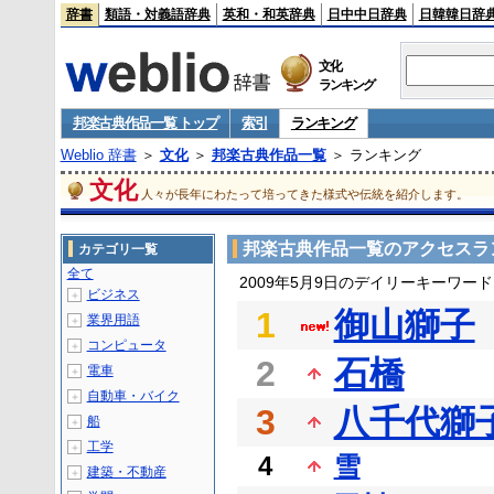
辞書
類語・対義語辞典
英和・和英辞典
日中中日辞典
日韓韓日辞
文化
ランキング
邦楽古典作品一覧 トップ
索引
ランキング
Weblio 辞書
＞
文化
＞
邦楽古典作品一覧
＞ ランキング
文化
人々が長年にわたって培ってきた様式や伝統を紹介します。
邦楽古典作品一覧のアクセスラ
カテゴリ一覧
全て
2009年5月9日のデイリーキーワー
ビジネス
＋
1
御山獅子
業界用語
＋
コンピュータ
＋
2
石橋
電車
＋
自動車・バイク
＋
3
八千代獅
船
＋
工学
＋
4
雪
建築・不動産
＋