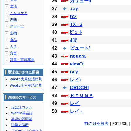
36
ガリューii
生活
＋
37
.ray
ヘルスケア
＋
38
tx2
趣味
＋
39
TX - 2
スポーツ
＋
40
ﾋﾞｭｰﾄ
生物
＋
食品
41
ｵﾛﾁ
＋
人名
＋
42
ビュート/
方言
＋
43
nouera
辞書・百科事典
＋
44
view''t
45
ra'y
最近追加された辞書
Weblio実用類語辞典
46
レイ)
Weblio実用英語辞典
47
OROCHI
48
ＲＹＯＧＡ
Weblioのサービス
49
レイ
英会話コラム
50
レイ ･
Weblio英会話
英語の質問箱
前の月を検索
| 2013/08 |
語彙力診断
スピーキングテスト