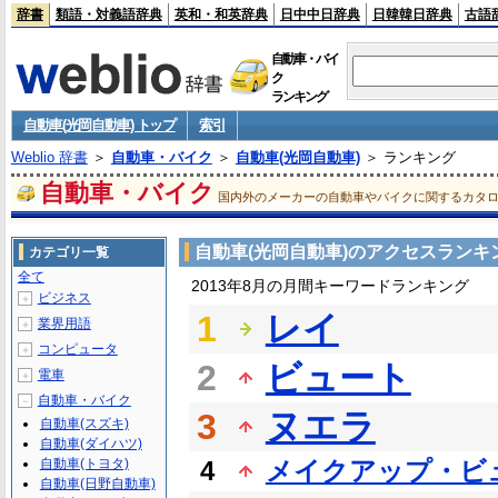
辞書
類語・対義語辞典
英和・和英辞典
日中中日辞典
日韓韓日辞典
古語
自動車・バイ
ク
ランキング
自動車(光岡自動車) トップ
索引
Weblio 辞書
＞
自動車・バイク
＞
自動車(光岡自動車)
＞ ランキング
自動車・バイク
国内外のメーカーの自動車やバイクに関するカタ
自動車(光岡自動車)のアクセスランキ
カテゴリ一覧
全て
2013年8月の月間キーワードランキング
ビジネス
＋
1
レイ
業界用語
＋
コンピュータ
＋
2
ビュート
電車
＋
自動車・バイク
－
3
ヌエラ
自動車(スズキ)
自動車(ダイハツ)
自動車(トヨタ)
4
メイクアップ・ビ
自動車(日野自動車)