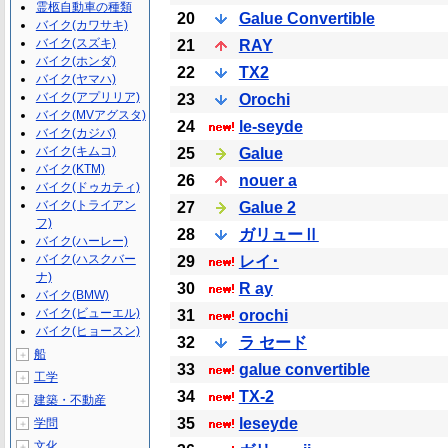
霊柩自動車の種類
20
Galue Convertible
バイク(カワサキ)
バイク(スズキ)
21
RAY
バイク(ホンダ)
22
TX2
バイク(ヤマハ)
バイク(アプリリア)
23
Orochi
バイク(MVアグスタ)
24
le-seyde
バイク(カジバ)
バイク(キムコ)
25
Galue
バイク(KTM)
26
nouer a
バイク(ドゥカティ)
バイク(トライアン
27
Galue 2
フ)
28
ガリューⅡ
バイク(ハーレー)
バイク(ハスクバー
29
レイ･
ナ)
30
R ay
バイク(BMW)
バイク(ビューエル)
31
orochi
バイク(ヒョースン)
32
ラ セード
船
＋
33
galue convertible
工学
＋
34
TX-2
建築・不動産
＋
35
leseyde
学問
＋
文化
＋