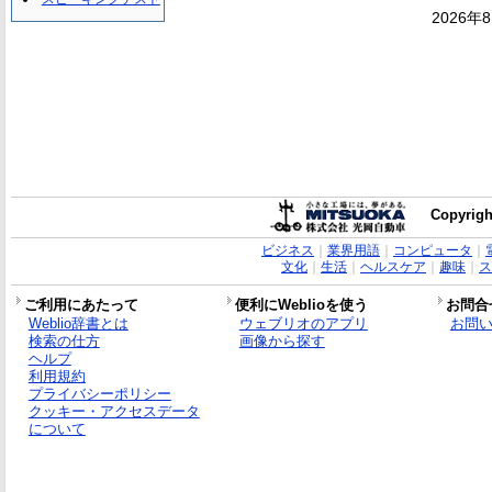
2026年
Copyrigh
ビジネス
｜
業界用語
｜
コンピュータ
｜
文化
｜
生活
｜
ヘルスケア
｜
趣味
｜
ス
ご利用にあたって
便利にWeblioを使う
お問合
Weblio辞書とは
ウェブリオのアプリ
お問
検索の仕方
画像から探す
ヘルプ
利用規約
プライバシーポリシー
クッキー・アクセスデータ
について