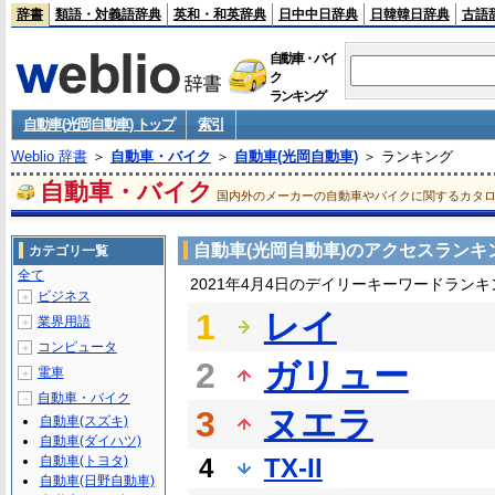
辞書
類語・対義語辞典
英和・和英辞典
日中中日辞典
日韓韓日辞典
古語
自動車・バイ
ク
ランキング
自動車(光岡自動車) トップ
索引
Weblio 辞書
＞
自動車・バイク
＞
自動車(光岡自動車)
＞ ランキング
自動車・バイク
国内外のメーカーの自動車やバイクに関するカタ
自動車(光岡自動車)のアクセスランキ
カテゴリ一覧
全て
2021年4月4日のデイリーキーワードランキ
ビジネス
＋
1
レイ
業界用語
＋
コンピュータ
＋
2
ガリュー
電車
＋
自動車・バイク
－
3
ヌエラ
自動車(スズキ)
自動車(ダイハツ)
自動車(トヨタ)
4
TX-II
自動車(日野自動車)