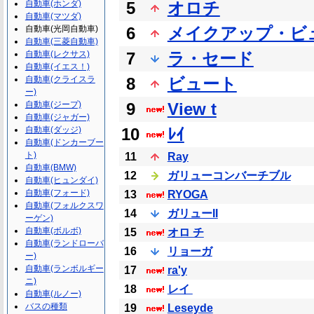
自動車(ホンダ)
5
オロチ
自動車(マツダ)
自動車(光岡自動車)
6
メイクアップ・ビ
自動車(三菱自動車)
自動車(レクサス)
7
ラ・セード
自動車(イエス！)
自動車(クライスラ
8
ビュート
ー)
自動車(ジープ)
9
View t
自動車(ジャガー)
自動車(ダッジ)
10
ﾚｲ
自動車(ドンカーブー
ト)
11
Ray
自動車(BMW)
12
ガリューコンバーチブル
自動車(ヒュンダイ)
自動車(フォード)
13
RYOGA
自動車(フォルクスワ
14
ガリューII
ーゲン)
自動車(ボルボ)
15
オロ チ
自動車(ランドローバ
16
リョーガ
ー)
自動車(ランボルギー
17
ra'y
ニ)
18
レイ
自動車(ルノー)
バスの種類
19
Leseyde