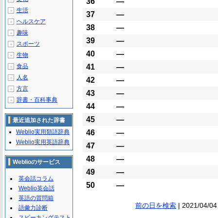
36
―
生活
＋
37
―
ヘルスケア
＋
38
―
趣味
＋
39
―
スポーツ
＋
40
―
生物
＋
食品
41
―
＋
人名
＋
42
―
方言
＋
43
―
辞書・百科事典
＋
44
―
45
―
最近追加された辞書
Weblio実用類語辞典
46
―
Weblio実用英語辞典
47
―
48
―
Weblioのサービス
49
―
英会話コラム
50
―
Weblio英会話
英語の質問箱
前の日を検索
| 2021/04/04
語彙力診断
スピーキングテスト