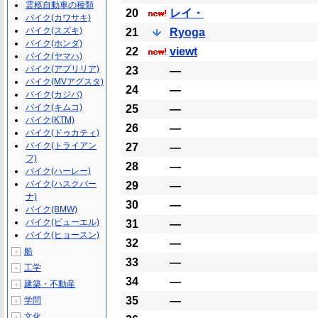
霊柩自動車の種類
20
レイ・
バイク(カワサキ)
バイク(スズキ)
21
Ryoga
バイク(ホンダ)
22
viewt
バイク(ヤマハ)
バイク(アプリリア)
23
―
バイク(MVアグスタ)
24
―
バイク(カジバ)
バイク(キムコ)
25
―
バイク(KTM)
26
―
バイク(ドゥカティ)
バイク(トライアン
27
―
フ)
28
―
バイク(ハーレー)
バイク(ハスクバー
29
―
ナ)
30
―
バイク(BMW)
バイク(ビューエル)
31
―
バイク(ヒョースン)
32
―
船
＋
33
―
工学
＋
34
―
建築・不動産
＋
35
―
学問
＋
文化
＋