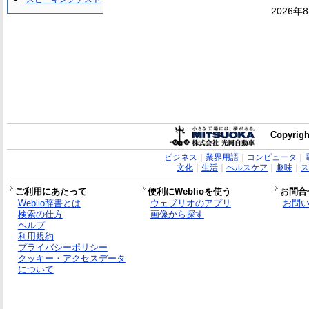
2026年
Copyrigh
ビジネス
｜
業界用語
｜
コンピュータ
｜
文化
｜
生活
｜
ヘルスケア
｜
趣味
｜
ス
ご利用にあたって
便利にWeblioを使う
お問合
Weblio辞書とは
ウェブリオのアプリ
お問
検索の仕方
画像から探す
ヘルプ
利用規約
プライバシーポリシー
クッキー・アクセスデータ
について