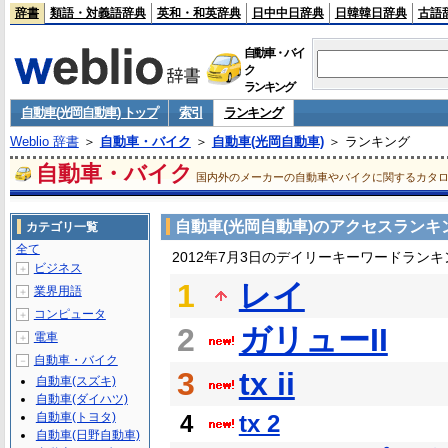
辞書
類語・対義語辞典
英和・和英辞典
日中中日辞典
日韓韓日辞典
古語
自動車・バイ
ク
ランキング
自動車(光岡自動車) トップ
索引
ランキング
Weblio 辞書
＞
自動車・バイク
＞
自動車(光岡自動車)
＞ ランキング
自動車・バイク
国内外のメーカーの自動車やバイクに関するカタ
自動車(光岡自動車)のアクセスランキ
カテゴリ一覧
全て
2012年7月3日のデイリーキーワードランキ
ビジネス
＋
1
レイ
業界用語
＋
コンピュータ
＋
2
ガリューII
電車
＋
自動車・バイク
－
3
tx ii
自動車(スズキ)
自動車(ダイハツ)
自動車(トヨタ)
4
tx 2
自動車(日野自動車)