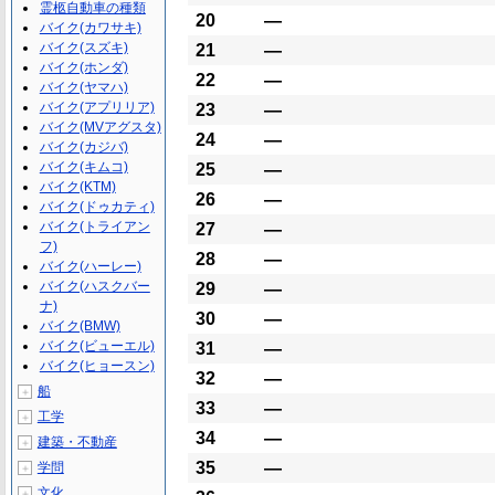
霊柩自動車の種類
20
―
バイク(カワサキ)
バイク(スズキ)
21
―
バイク(ホンダ)
22
―
バイク(ヤマハ)
バイク(アプリリア)
23
―
バイク(MVアグスタ)
24
―
バイク(カジバ)
バイク(キムコ)
25
―
バイク(KTM)
26
―
バイク(ドゥカティ)
バイク(トライアン
27
―
フ)
28
―
バイク(ハーレー)
バイク(ハスクバー
29
―
ナ)
30
―
バイク(BMW)
バイク(ビューエル)
31
―
バイク(ヒョースン)
32
―
船
＋
33
―
工学
＋
34
―
建築・不動産
＋
35
―
学問
＋
文化
＋