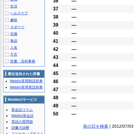
36
―
生活
＋
37
―
ヘルスケア
＋
38
―
趣味
＋
39
―
スポーツ
＋
40
―
生物
＋
食品
41
―
＋
人名
＋
42
―
方言
＋
43
―
辞書・百科事典
＋
44
―
45
―
最近追加された辞書
Weblio実用類語辞典
46
―
Weblio実用英語辞典
47
―
48
―
Weblioのサービス
49
―
英会話コラム
50
―
Weblio英会話
英語の質問箱
前の日を検索
| 2012/07/03
語彙力診断
スピーキングテスト