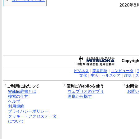
2026年8
Copyrigh
ビジネス
｜
業界用語
｜
コンピュータ
｜
文化
｜
生活
｜
ヘルスケア
｜
趣味
｜
ス
ご利用にあたって
便利にWeblioを使う
お問合
Weblio辞書とは
ウェブリオのアプリ
お問
検索の仕方
画像から探す
ヘルプ
利用規約
プライバシーポリシー
クッキー・アクセスデータ
について