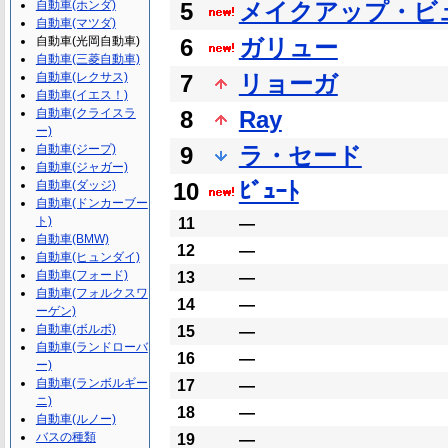
自動車(ホンダ)
5
メイクアップ・ビ
自動車(マツダ)
自動車(光岡自動車)
6
ガリュー
自動車(三菱自動車)
自動車(レクサス)
7
リョーガ
自動車(イエス！)
自動車(クライスラ
8
Ray
ー)
自動車(ジープ)
9
ラ・セード
自動車(ジャガー)
自動車(ダッジ)
10
ﾋﾞｭｰﾄ
自動車(ドンカーブー
ト)
11
―
自動車(BMW)
12
―
自動車(ヒュンダイ)
自動車(フォード)
13
―
自動車(フォルクスワ
14
―
ーゲン)
自動車(ボルボ)
15
―
自動車(ランドローバ
16
―
ー)
自動車(ランボルギー
17
―
ニ)
18
―
自動車(ルノー)
バスの種類
19
―