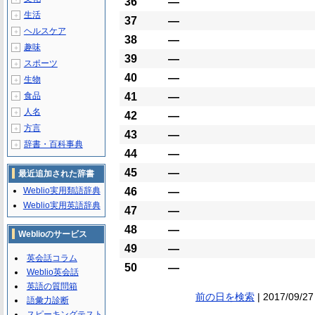
36
―
生活
＋
37
―
ヘルスケア
＋
38
―
趣味
＋
39
―
スポーツ
＋
40
―
生物
＋
食品
41
―
＋
人名
＋
42
―
方言
＋
43
―
辞書・百科事典
＋
44
―
45
―
最近追加された辞書
Weblio実用類語辞典
46
―
Weblio実用英語辞典
47
―
48
―
Weblioのサービス
49
―
英会話コラム
50
―
Weblio英会話
英語の質問箱
前の日を検索
| 2017/09/27
語彙力診断
スピーキングテスト