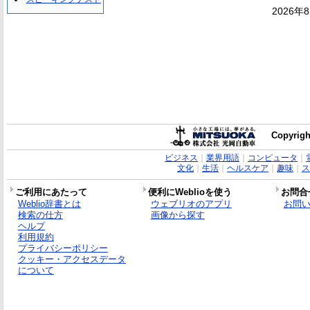
2026年
Copyrigh
ビジネス
｜
業界用語
｜
コンピュータ
｜
文化
｜
生活
｜
ヘルスケア
｜
趣味
｜
ス
ご利用にあたって
便利にWeblioを使う
お問合
Weblio辞書とは
ウェブリオのアプリ
お問
検索の仕方
画像から探す
ヘルプ
利用規約
プライバシーポリシー
クッキー・アクセスデータ
について