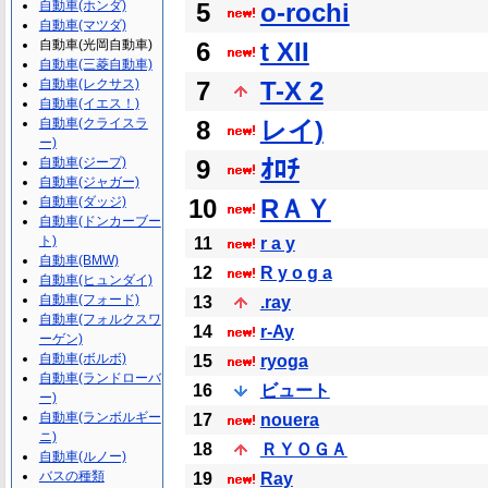
自動車(ホンダ)
5
o-rochi
自動車(マツダ)
自動車(光岡自動車)
6
t XII
自動車(三菱自動車)
自動車(レクサス)
7
T-X 2
自動車(イエス！)
自動車(クライスラ
8
レイ)
ー)
自動車(ジープ)
9
ｵﾛﾁ
自動車(ジャガー)
自動車(ダッジ)
10
RＡＹ
自動車(ドンカーブー
ト)
11
r a y
自動車(BMW)
12
R y o g a
自動車(ヒュンダイ)
自動車(フォード)
13
.ray
自動車(フォルクスワ
14
r-Ay
ーゲン)
自動車(ボルボ)
15
ryoga
自動車(ランドローバ
16
ビュート
ー)
自動車(ランボルギー
17
nouera
ニ)
18
ＲＹＯＧＡ
自動車(ルノー)
バスの種類
19
Ray