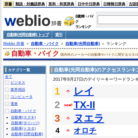
辞書
類語・対義語辞典
英和・和英辞典
日中中日辞典
日韓韓日辞典
古語
自動車・バイ
ク
ランキング
自動車(光岡自動車) トップ
索引
Weblio 辞書
＞
自動車・バイク
＞
自動車(光岡自動車)
＞ ランキング
自動車・バイク
国内外のメーカーの自動車やバイクに関するカタ
自動車(光岡自動車)のアクセスランキ
カテゴリ一覧
全て
2017年9月27日のデイリーキーワードラン
ビジネス
＋
1
レイ
業界用語
＋
コンピュータ
＋
2
TX-II
電車
＋
自動車・バイク
－
3
ヌエラ
自動車(スズキ)
自動車(ダイハツ)
自動車(トヨタ)
4
オロチ
自動車(日野自動車)