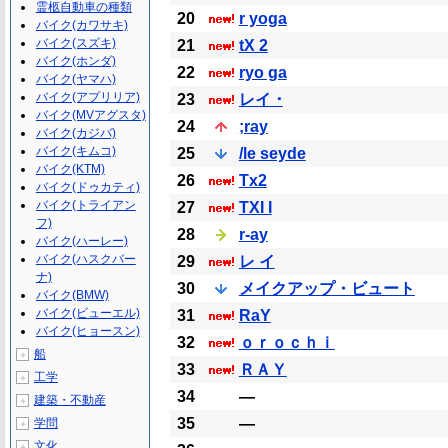
霊柩自動車の種類
20
r yoga
バイク(カワサキ)
バイク(スズキ)
21
tX 2
バイク(ホンダ)
22
ryo ga
バイク(ヤマハ)
バイク(アプリリア)
23
レイ ･
バイク(MVアグスタ)
24
;ray
バイク(カジバ)
バイク(キムコ)
25
/le seyde
バイク(KTM)
26
Tx2
バイク(ドゥカティ)
バイク(トライアン
27
TXI I
フ)
28
r-ay
バイク(ハーレー)
バイク(ハスクバー
29
レ イ
ナ)
30
メイクアップ・ビュート
バイク(BMW)
バイク(ビューエル)
31
RaY
バイク(ヒョースン)
32
ｏｒｏｃｈｉ
船
＋
33
ＲＡＹ
工学
＋
34
―
建築・不動産
＋
35
―
学問
＋
文化
＋