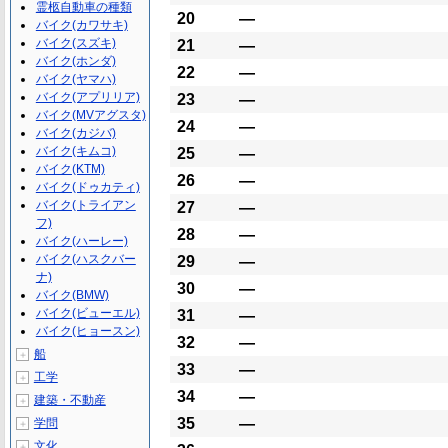
霊柩自動車の種類
20
―
バイク(カワサキ)
バイク(スズキ)
21
―
バイク(ホンダ)
22
―
バイク(ヤマハ)
バイク(アプリリア)
23
―
バイク(MVアグスタ)
24
―
バイク(カジバ)
バイク(キムコ)
25
―
バイク(KTM)
26
―
バイク(ドゥカティ)
バイク(トライアン
27
―
フ)
28
―
バイク(ハーレー)
バイク(ハスクバー
29
―
ナ)
30
―
バイク(BMW)
バイク(ビューエル)
31
―
バイク(ヒョースン)
32
―
船
＋
33
―
工学
＋
34
―
建築・不動産
＋
35
―
学問
＋
文化
＋