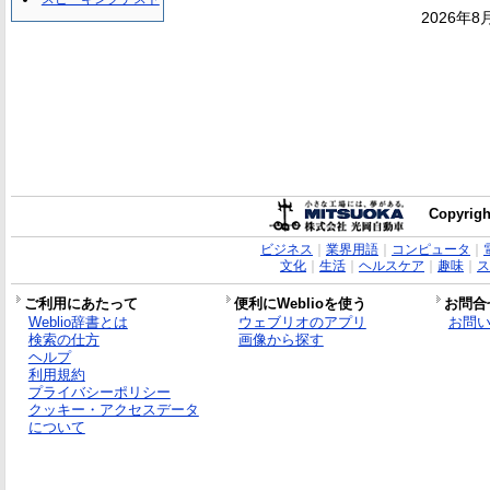
2026年8
Copyrigh
ビジネス
｜
業界用語
｜
コンピュータ
｜
文化
｜
生活
｜
ヘルスケア
｜
趣味
｜
ス
ご利用にあたって
便利にWeblioを使う
お問合
Weblio辞書とは
ウェブリオのアプリ
お問
検索の仕方
画像から探す
ヘルプ
利用規約
プライバシーポリシー
クッキー・アクセスデータ
について