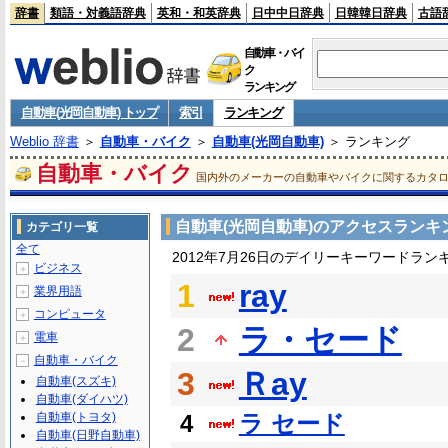
辞書
類語・対義語辞典
英和・和英辞典
日中中日辞典
日韓韓日辞典
古語
自動車・バイ
ク
ランキング
自動車(光岡自動車) トップ
索引
ランキング
Weblio 辞書
＞
自動車・バイク
＞
自動車(光岡自動車)
＞ ランキング
自動車・バイク
国内外のメーカーの自動車やバイクに関するカタ
自動車(光岡自動車)のアクセスランキ
カテゴリ一覧
全て
2012年7月26日のデイリーキーワードラン
ビジネス
＋
1
ray
業界用語
＋
コンピュータ
＋
2
ラ・セード
電車
＋
自動車・バイク
－
3
Ｒay
自動車(スズキ)
自動車(ダイハツ)
自動車(トヨタ)
4
ラ セード
自動車(日野自動車)