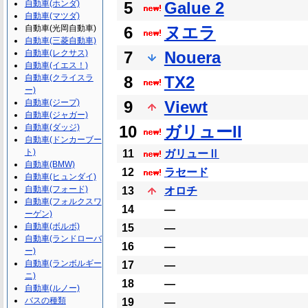
自動車(ホンダ)
5
Galue 2
自動車(マツダ)
自動車(光岡自動車)
6
ヌエラ
自動車(三菱自動車)
自動車(レクサス)
7
Nouera
自動車(イエス！)
自動車(クライスラ
8
TX2
ー)
自動車(ジープ)
9
Viewt
自動車(ジャガー)
自動車(ダッジ)
10
ガリューII
自動車(ドンカーブー
ト)
11
ガリューⅡ
自動車(BMW)
12
ラセード
自動車(ヒュンダイ)
自動車(フォード)
13
オロチ
自動車(フォルクスワ
14
―
ーゲン)
自動車(ボルボ)
15
―
自動車(ランドローバ
16
―
ー)
自動車(ランボルギー
17
―
ニ)
18
―
自動車(ルノー)
バスの種類
19
―