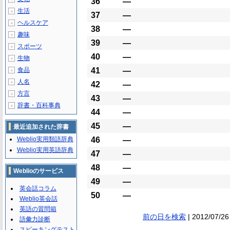
36
―
生活
＋
37
―
ヘルスケア
＋
38
―
趣味
＋
39
―
スポーツ
＋
40
―
生物
＋
食品
41
―
＋
人名
＋
42
―
方言
＋
43
―
辞書・百科事典
＋
44
―
45
―
最近追加された辞書
Weblio実用類語辞典
46
―
Weblio実用英語辞典
47
―
48
―
Weblioのサービス
49
―
英会話コラム
50
―
Weblio英会話
英語の質問箱
前の日を検索
| 2012/07/26
語彙力診断
スピーキングテスト