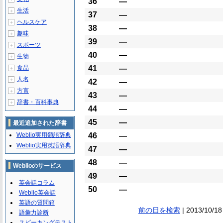
36
―
生活
＋
37
―
ヘルスケア
＋
38
―
趣味
＋
39
―
スポーツ
＋
40
―
生物
＋
食品
41
―
＋
人名
＋
42
―
方言
＋
43
―
辞書・百科事典
＋
44
―
45
―
最近追加された辞書
Weblio実用類語辞典
46
―
Weblio実用英語辞典
47
―
48
―
Weblioのサービス
49
―
英会話コラム
50
―
Weblio英会話
英語の質問箱
前の日を検索
| 2013/10/18
語彙力診断
スピーキングテスト