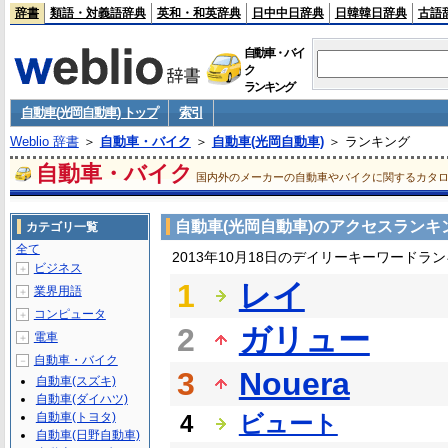
辞書
類語・対義語辞典
英和・和英辞典
日中中日辞典
日韓韓日辞典
古語
自動車・バイ
ク
ランキング
自動車(光岡自動車) トップ
索引
Weblio 辞書
＞
自動車・バイク
＞
自動車(光岡自動車)
＞ ランキング
自動車・バイク
国内外のメーカーの自動車やバイクに関するカタ
自動車(光岡自動車)のアクセスランキ
カテゴリ一覧
全て
2013年10月18日のデイリーキーワードラ
ビジネス
＋
1
レイ
業界用語
＋
コンピュータ
＋
2
ガリュー
電車
＋
自動車・バイク
－
3
Nouera
自動車(スズキ)
自動車(ダイハツ)
自動車(トヨタ)
4
ビュート
自動車(日野自動車)