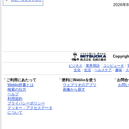
2026年
Copyrigh
ビジネス
｜
業界用語
｜
コンピュータ
｜
文化
｜
生活
｜
ヘルスケア
｜
趣味
｜
ス
ご利用にあたって
便利にWeblioを使う
お問合
Weblio辞書とは
ウェブリオのアプリ
お問
検索の仕方
画像から探す
ヘルプ
利用規約
プライバシーポリシー
クッキー・アクセスデータ
について