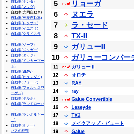
自動車(ホンダ)
5
リョーガ
自動車(マツダ)
自動車(光岡自動車)
6
ヌエラ
自動車(三菱自動車)
自動車(レクサス)
7
ラ・セード
自動車(イエス！)
自動車(クライスラ
8
TX-II
ー)
自動車(ジープ)
9
ガリューII
自動車(ジャガー)
自動車(ダッジ)
10
ガリューコンバー
自動車(ドンカーブー
ト)
11
ガリューⅡ
自動車(BMW)
12
オロチ
自動車(ヒュンダイ)
自動車(フォード)
13
RAY
自動車(フォルクスワ
14
ray
ーゲン)
自動車(ボルボ)
15
Galue Convertible
自動車(ランドローバ
16
Leseyde
ー)
自動車(ランボルギー
17
TX2
ニ)
18
メイクアップ・ビュート
自動車(ルノー)
バスの種類
19
Galue