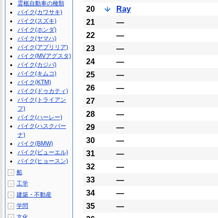
霊柩自動車の種類
20
Ray
バイク(カワサキ)
バイク(スズキ)
21
―
バイク(ホンダ)
22
―
バイク(ヤマハ)
バイク(アプリリア)
23
―
バイク(MVアグスタ)
24
―
バイク(カジバ)
バイク(キムコ)
25
―
バイク(KTM)
26
―
バイク(ドゥカティ)
バイク(トライアン
27
―
フ)
28
―
バイク(ハーレー)
バイク(ハスクバー
29
―
ナ)
30
―
バイク(BMW)
バイク(ビューエル)
31
―
バイク(ヒョースン)
32
―
船
＋
33
―
工学
＋
34
―
建築・不動産
＋
35
―
学問
＋
文化
＋