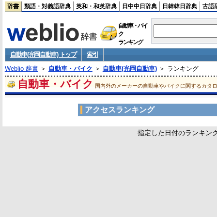
辞書
類語・対義語辞典
英和・和英辞典
日中中日辞典
日韓韓日辞典
古語
自動車・バイ
ク
ランキング
自動車(光岡自動車) トップ
索引
Weblio 辞書
＞
自動車・バイク
＞
自動車(光岡自動車)
＞ ランキング
自動車・バイク
国内外のメーカーの自動車やバイクに関するカタ
アクセスランキング
指定した日付のランキン