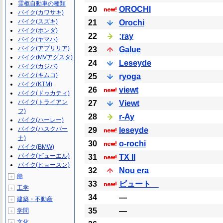
霊柩自動車の種類
20
OROCHI
バイク(カワサキ)
バイク(スズキ)
21
Orochi
バイク(ホンダ)
22
;ray
バイク(ヤマハ)
バイク(アプリリア)
23
Galue
バイク(MVアグスタ)
24
Leseyde
バイク(カジバ)
バイク(キムコ)
25
ryoga
バイク(KTM)
26
viewt
バイク(ドゥカティ)
バイク(トライアン
27
Viewt
フ)
28
r-Ay
バイク(ハーレー)
バイク(ハスクバー
29
leseyde
ナ)
30
o-rochi
バイク(BMW)
バイク(ビューエル)
31
TX II
バイク(ヒョースン)
32
Nou era
船
＋
33
ビュート
工学
＋
34
―
建築・不動産
＋
35
―
学問
＋
文化
＋