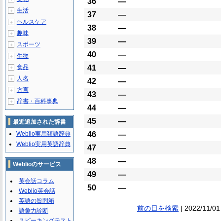
36
―
生活
＋
37
―
ヘルスケア
＋
38
―
趣味
＋
39
―
スポーツ
＋
40
―
生物
＋
食品
41
―
＋
人名
＋
42
―
方言
＋
43
―
辞書・百科事典
＋
44
―
45
―
最近追加された辞書
Weblio実用類語辞典
46
―
Weblio実用英語辞典
47
―
48
―
Weblioのサービス
49
―
英会話コラム
50
―
Weblio英会話
英語の質問箱
前の日を検索
| 2022/11/01
語彙力診断
スピーキングテスト