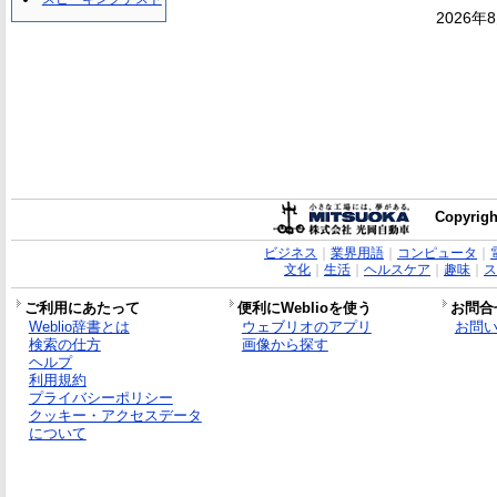
2026年
Copyrigh
ビジネス
｜
業界用語
｜
コンピュータ
｜
文化
｜
生活
｜
ヘルスケア
｜
趣味
｜
ス
ご利用にあたって
便利にWeblioを使う
お問合
Weblio辞書とは
ウェブリオのアプリ
お問
検索の仕方
画像から探す
ヘルプ
利用規約
プライバシーポリシー
クッキー・アクセスデータ
について