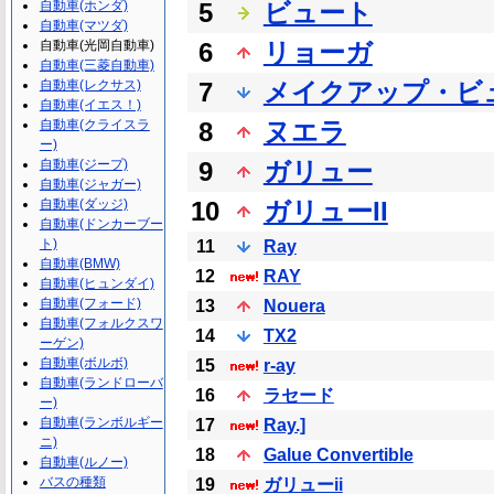
自動車(ホンダ)
5
ビュート
自動車(マツダ)
自動車(光岡自動車)
6
リョーガ
自動車(三菱自動車)
自動車(レクサス)
7
メイクアップ・ビ
自動車(イエス！)
自動車(クライスラ
8
ヌエラ
ー)
自動車(ジープ)
9
ガリュー
自動車(ジャガー)
自動車(ダッジ)
10
ガリューII
自動車(ドンカーブー
ト)
11
Ray
自動車(BMW)
12
RAY
自動車(ヒュンダイ)
自動車(フォード)
13
Nouera
自動車(フォルクスワ
14
TX2
ーゲン)
自動車(ボルボ)
15
r-ay
自動車(ランドローバ
16
ラセード
ー)
自動車(ランボルギー
17
Ray.]
ニ)
18
Galue Convertible
自動車(ルノー)
バスの種類
19
ガリューii