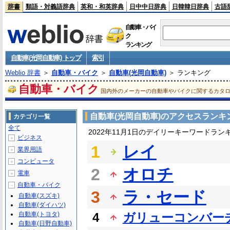
辞書
類語・対義語辞典
英和・和英辞典
日中中日辞典
日韓韓日辞典
古語
自動車・バイ
ク
ランキング
自動車(光岡自動車) トップ
索引
Weblio 辞書
＞
自動車・バイク
＞
自動車(光岡自動車)
＞ ランキング
自動車・バイク
国内外のメーカーの自動車やバイクに関するカタ
自動車(光岡自動車)のアクセスランキ
カテゴリ一覧
全て
2022年11月1日のデイリーキーワードラン
ビジネス
＋
1
レイ
業界用語
＋
コンピュータ
＋
2
オロチ
電車
＋
自動車・バイク
－
3
ラ・セード
自動車(スズキ)
自動車(ダイハツ)
自動車(トヨタ)
4
ガリューコンバー
自動車(日野自動車)