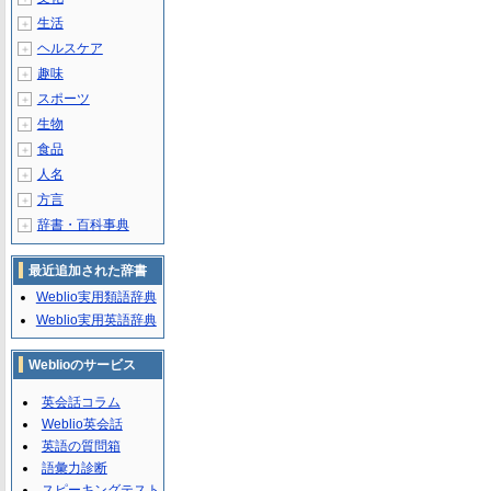
生活
＋
ヘルスケア
＋
趣味
＋
スポーツ
＋
生物
＋
食品
＋
人名
＋
方言
＋
辞書・百科事典
＋
最近追加された辞書
Weblio実用類語辞典
Weblio実用英語辞典
Weblioのサービス
英会話コラム
Weblio英会話
英語の質問箱
語彙力診断
スピーキングテスト