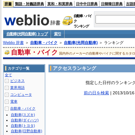
辞書
類語・対義語辞典
英和・和英辞典
日中中日辞典
日韓韓日辞典
古語
自動車・バイ
ク
ランキング
自動車(光岡自動車) トップ
索引
Weblio 辞書
＞
自動車・バイク
＞
自動車(光岡自動車)
＞ ランキング
自動車・バイク
国内外のメーカーの自動車やバイクに関するカタ
アクセスランキング
カテゴリ一覧
全て
ビジネス
＋
指定した日付のランキン
業界用語
＋
前の日を検索
| 2013/10/16
コンピュータ
＋
電車
＋
自動車・バイク
－
自動車(スズキ)
自動車(ダイハツ)
自動車(トヨタ)
自動車(日野自動車)