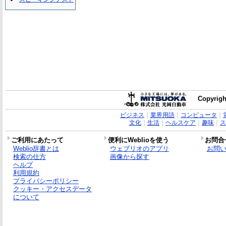
Copyrigh
ビジネス
｜
業界用語
｜
コンピュータ
｜
文化
｜
生活
｜
ヘルスケア
｜
趣味
｜
ス
ご利用にあたって
便利にWeblioを使う
お問合
Weblio辞書とは
ウェブリオのアプリ
お問
検索の仕方
画像から探す
ヘルプ
利用規約
プライバシーポリシー
クッキー・アクセスデータ
について