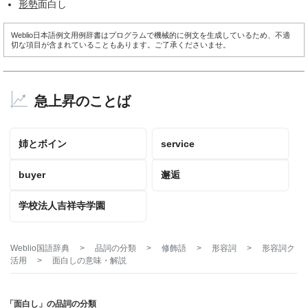
形勢
面白し
Weblio日本語例文用例辞書はプログラムで機械的に例文を生成しているため、不適
切な項目が含まれていることもあります。ご了承くださいませ。
急上昇のことば
姉とボイン
service
buyer
邂逅
学校法人吉祥寺学園
Weblio国語辞典
>
品詞の分類
>
修飾語
>
形容詞
>
形容詞ク
活用
>
面白し
の意味・解説
「面白し」の品詞の分類