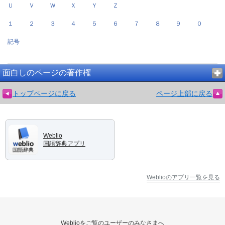
Ｕ
Ｖ
Ｗ
Ｘ
Ｙ
Ｚ
１
２
３
４
５
６
７
８
９
０
記号
面白しのページの著作権
トップページに戻る
ページ上部に戻る
Weblio
国語辞典アプリ
Weblioのアプリ一覧を見る
Weblioをご覧のユーザーのみなさまへ