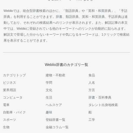
Weblioでは、統合型辞書検索のほかに、「類語辞典」や「英和・和英辞典」、「手話
辞典」を利用することができます。辞書、類語辞典、英和・和英辞典、手話辞典は連
動しており、それぞれの検索結果へのリンクが表示されます。また、解説記事の本文
中では、Weblioに登録されている他のキーワードへのリンクが自動的に貼られます。
解説文で登場した分からないキーワードや気になるキーワードは、1クリックで検索結
果を表示することができます。
Weblio辞書のカテゴリ一覧
カテゴリトップ
建物・不動産
食品
ビジネス
学問
人名
業界用語
文化
方言
コンピュータ
生活
辞書・百科事典
電車
ヘルスケア
タレント出身地検索
自動車・バイク
趣味
船
スポーツ
登録辞書一覧
工学
生物
金融コラム一覧