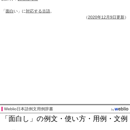
「
面白
い」に
対応する
古語
。
（
2020年12月
9日
更新
）
Weblio日本語例文用例辞書
「面白し」の例文・使い方・用例・文例