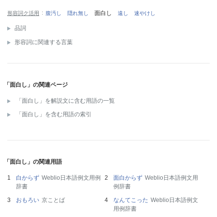
面白し
形容詞ク活用
腹汚し
隠れ無し
遠し
速やけし
品詞
形容詞に関連する言葉
「面白し」の関連ページ
「面白し」を解説文に含む用語の一覧
「面白し」を含む用語の索引
「面白し」の関連用語
白からず
Weblio日本語例文用例
面白からず
Weblio日本語例文用
辞書
例辞書
おもろい
京ことば
なんてこった
Weblio日本語例文
用例辞書