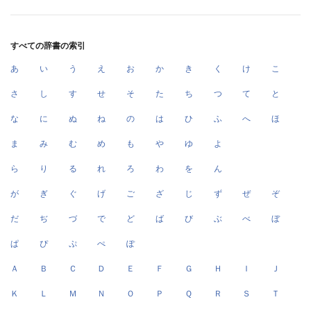
すべての辞書の索引
あ
い
う
え
お
か
き
く
け
こ
さ
し
す
せ
そ
た
ち
つ
て
と
な
に
ぬ
ね
の
は
ひ
ふ
へ
ほ
ま
み
む
め
も
や
ゆ
よ
ら
り
る
れ
ろ
わ
を
ん
が
ぎ
ぐ
げ
ご
ざ
じ
ず
ぜ
ぞ
だ
ぢ
づ
で
ど
ば
び
ぶ
べ
ぼ
ぱ
ぴ
ぷ
ぺ
ぽ
Ａ
Ｂ
Ｃ
Ｄ
Ｅ
Ｆ
Ｇ
Ｈ
Ｉ
Ｊ
Ｋ
Ｌ
Ｍ
Ｎ
Ｏ
Ｐ
Ｑ
Ｒ
Ｓ
Ｔ