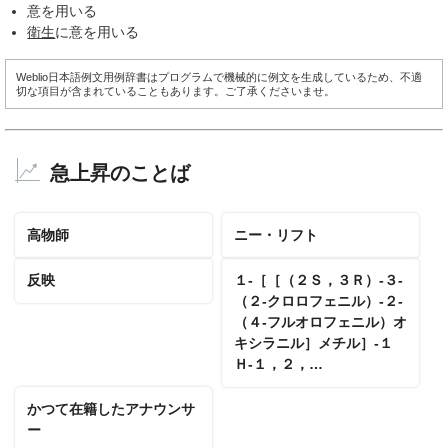
意を用いる
衛生
に意を用いる
Weblio日本語例文用例辞書はプログラムで機械的に例文を生成しているため、不適
切な項目が含まれていることもあります。ご了承くださいませ。
急上昇のことば
高物師
ニー・リフト
反映
１‐［［（２Ｓ，３Ｒ）‐３‐
（２‐クロロフェニル）‐２‐
（４‐フルオロフェニル）オ
キシラニル］メチル］‐１
Ｈ‐１，２，…
かつて在籍したアナウンサ
ー