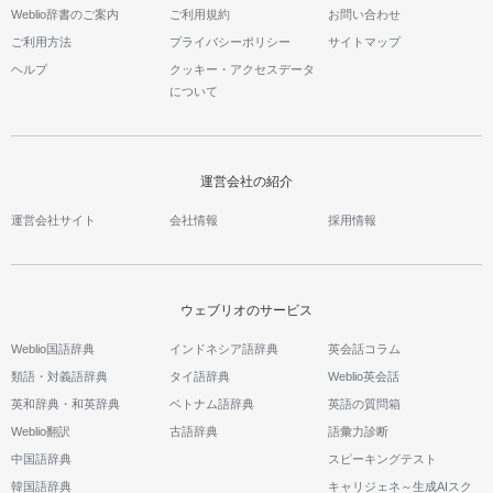
Weblio辞書のご案内
ご利用規約
お問い合わせ
ご利用方法
プライバシーポリシー
サイトマップ
ヘルプ
クッキー・アクセスデータ
について
運営会社の紹介
運営会社サイト
会社情報
採用情報
ウェブリオのサービス
Weblio国語辞典
インドネシア語辞典
英会話コラム
類語・対義語辞典
タイ語辞典
Weblio英会話
英和辞典・和英辞典
ベトナム語辞典
英語の質問箱
Weblio翻訳
古語辞典
語彙力診断
中国語辞典
スピーキングテスト
韓国語辞典
キャリジェネ～生成AIスク