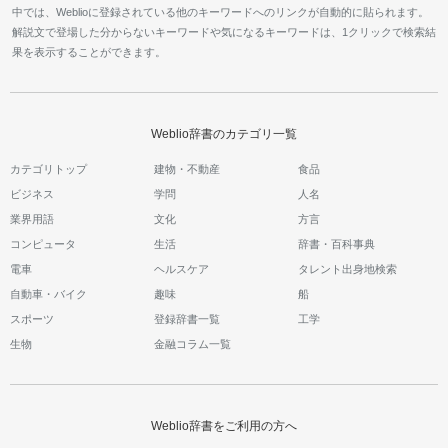
中では、Weblioに登録されている他のキーワードへのリンクが自動的に貼られます。
解説文で登場した分からないキーワードや気になるキーワードは、1クリックで検索結
果を表示することができます。
Weblio辞書のカテゴリ一覧
カテゴリトップ
建物・不動産
食品
ビジネス
学問
人名
業界用語
文化
方言
コンピュータ
生活
辞書・百科事典
電車
ヘルスケア
タレント出身地検索
自動車・バイク
趣味
船
スポーツ
登録辞書一覧
工学
生物
金融コラム一覧
Weblio辞書をご利用の方へ