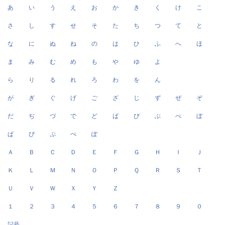
あ
い
う
え
お
か
き
く
け
こ
さ
し
す
せ
そ
た
ち
つ
て
と
な
に
ぬ
ね
の
は
ひ
ふ
へ
ほ
ま
み
む
め
も
や
ゆ
よ
ら
り
る
れ
ろ
わ
を
ん
が
ぎ
ぐ
げ
ご
ざ
じ
ず
ぜ
ぞ
だ
ぢ
づ
で
ど
ば
び
ぶ
べ
ぼ
ぱ
ぴ
ぷ
ぺ
ぽ
Ａ
Ｂ
Ｃ
Ｄ
Ｅ
Ｆ
Ｇ
Ｈ
Ｉ
Ｊ
Ｋ
Ｌ
Ｍ
Ｎ
Ｏ
Ｐ
Ｑ
Ｒ
Ｓ
Ｔ
Ｕ
Ｖ
Ｗ
Ｘ
Ｙ
Ｚ
１
２
３
４
５
６
７
８
９
０
記号