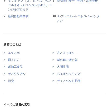
３，５‐ビス［３，５‐ビス（ベン
新潟清心女子中学校・高等学校
ジルオキシ）ベンジルオキシ］ベ
ンジルブロミド
新潟自動車学校
１‐フェニル‐４‐ニトロ‐３‐ペンタ
ノン
新着のことば
エキスポ
月とすっぽん
図々しい
割れ鍋に綴じ蓋
超加工食品
人間性能
テスクリアル
バイオハッキング
頭身
ディノバルド亜種
すべての辞書の索引