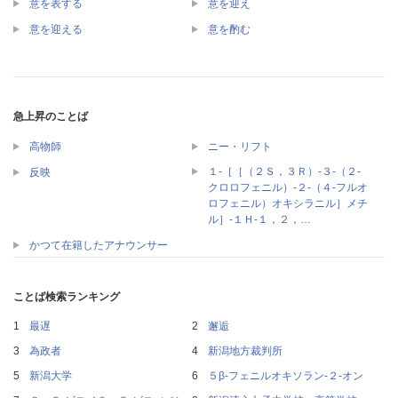
意を表する
意を迎え
意を迎える
意を酌む
急上昇のことば
高物師
ニー・リフト
１‐［［（２Ｓ，３Ｒ）‐３‐（２‐
反映
クロロフェニル）‐２‐（４‐フルオ
ロフェニル）オキシラニル］メチ
ル］‐１Ｈ‐１，２，…
かつて在籍したアナウンサー
ことば検索ランキング
最遅
邂逅
為政者
新潟地方裁判所
新潟大学
５β‐フェニルオキソラン‐２‐オン