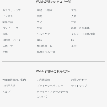
Weblio辞書のカテゴリ一覧
カテゴリトップ
建物・不動産
食品
ビジネス
学問
人名
業界用語
文化
方言
コンピュータ
生活
辞書・百科事典
電車
ヘルスケア
タレント出身地検索
自動車・バイク
趣味
船
スポーツ
登録辞書一覧
工学
生物
金融コラム一覧
Weblio辞書をご利用の方へ
Weblio辞書のご案内
ご利用規約
お問い合わせ
ご利用方法
プライバシーポリシー
サイトマップ
ヘルプ
クッキー・アクセスデータ
について