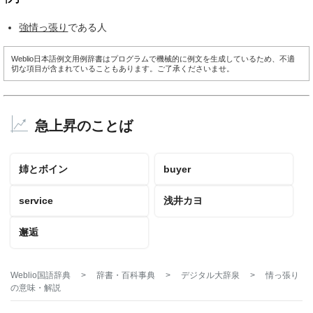
強情っ張り
である人
Weblio日本語例文用例辞書はプログラムで機械的に例文を生成しているため、不適
切な項目が含まれていることもあります。ご了承くださいませ。
急上昇のことば
姉とボイン
buyer
service
浅井カヨ
邂逅
Weblio国語辞典
>
辞書・百科事典
>
デジタル大辞泉
>
情っ張り
の意味・解説