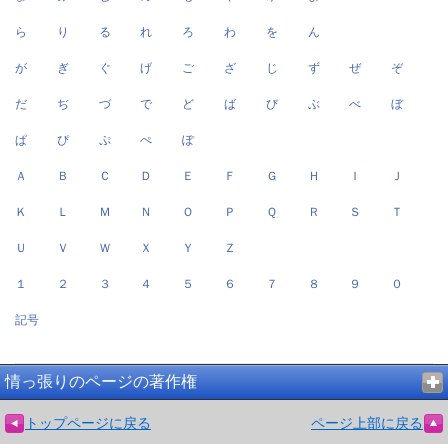
ら
り
る
れ
ろ
わ
を
ん
が
ぎ
ぐ
げ
ご
ざ
じ
ず
ぜ
ぞ
だ
ぢ
づ
で
ど
ば
び
ぶ
べ
ぼ
ぱ
ぴ
ぷ
ぺ
ぽ
Ａ
Ｂ
Ｃ
Ｄ
Ｅ
Ｆ
Ｇ
Ｈ
Ｉ
Ｊ
Ｋ
Ｌ
Ｍ
Ｎ
Ｏ
Ｐ
Ｑ
Ｒ
Ｓ
Ｔ
Ｕ
Ｖ
Ｗ
Ｘ
Ｙ
Ｚ
１
２
３
４
５
６
７
８
９
０
記号
情っ張りのページの著作権
トップページに戻る
ページ上部に戻る