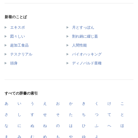
新着のことば
エキスポ
月とすっぽん
図々しい
割れ鍋に綴じ蓋
超加工食品
人間性能
テスクリアル
バイオハッキング
頭身
ディノバルド亜種
すべての辞書の索引
あ
い
う
え
お
か
き
く
け
こ
さ
し
す
せ
そ
た
ち
つ
て
と
な
に
ぬ
ね
の
は
ひ
ふ
へ
ほ
ま
み
む
め
も
や
ゆ
よ