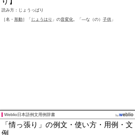
り】
読み方：じょうっぱり
［名・
形動
］
「
じょうはり
」の
音変化
。「―な（の）
子供
」
Weblio日本語例文用例辞書
「情っ張り」の例文・使い方・用例・文
例