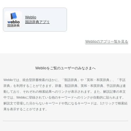
Weblio
国語辞典アプリ
Weblioのアプリ一覧を見る
Weblioをご覧のユーザーのみなさまへ
Weblioでは、統合型辞書検索のほかに、「類語辞典」や「英和・和英辞典」、「手話
辞典」を利用することができます。辞書、類語辞典、英和・和英辞典、手話辞典は連
動しており、それぞれの検索結果へのリンクが表示されます。また、解説記事の本文
中では、Weblioに登録されている他のキーワードへのリンクが自動的に貼られます。
解説文で登場した分からないキーワードや気になるキーワードは、1クリックで検索結
果を表示することができます。