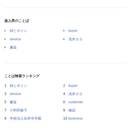
急上昇のことば
姉とボイン
buyer
service
浅井カヨ
邂逅
ことば検索ランキング
姉とボイン
buyer
service
浅井カヨ
邂逅
customer
小和田敏子
確認
学校法人吉祥寺学園
business