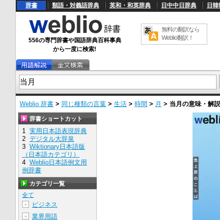
辞書
類語・対義語辞典
英和・和英辞典
日中中日辞典
日韓
無料の翻訳なら
Weblio翻訳！
556の専門辞書や国語辞典百科事典
から一度に検索!
Weblio 辞書
>
同じ種類の言葉
>
生活
>
時間
>
月
>
当月
の意味・解
辞書ショートカット
1
実用日本語表現辞典
2
デジタル大辞泉
3
Wiktionary日本語版
（日本語カテゴリ）
4
Weblio日本語例文用
例辞書
カテゴリ一覧
全て
ビジネス
＋
業界用語
＋