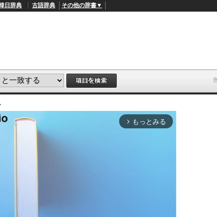
韓日辞典
古語辞典
その他の辞書▼
説
もっとみる
arrow_forward_ios