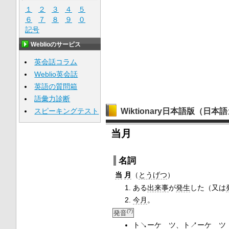
１
２
３
４
５
６
７
８
９
０
記号
Weblioのサービス
英会話コラム
Weblio英会話
英語の質問箱
語彙力診断
スピーキングテスト
Wiktionary日本語版（日
当月
名詞
当
月
（
とうげつ
）
ある
出来事
が
発生
した（又は
今月
。
(?)
発音
ト↘ーケ゚ツ、ト↗ーケ゚ツ