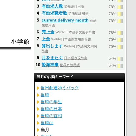
78%
3
有効求人数
労働統計用語
|
|
|
|
|
78%
4
有効求職者数
労働統計用語
|
|
|
|
|
78%
5
current delivery month
商品
|
|
|
|
|
78%
先物用語
6
売上金
Weblio日本語例文用例辞書
|
|
|
|
|
78%
7
上金
Weblio日本語例文用例辞書
|
|
|
|
|
70%
8
算出します
Weblio日本語例文用例
|
|
|
|
|
70%
辞書
9
月をまたぐ
日本語表現辞典
|
|
|
|
|
54%
10
贄海神事
世界宗教用語
|
|
|
|
|
54%
当月のお隣キーワード
当日配達ゆうパック
当時
当時の学生
当時の日本
当時の首相
当時は
当月