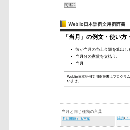
関連語
Weblio日本語例文用例辞書
「当月」の例文・使い方
彼が当月の
売上金
額を
算出し
当月
分の
家賃
を
支払
う.
当月
Weblio日本語例文用例辞書はプロ
いませ。
当月と同じ種類の言葉
陽月
(
よ
月に関連する言葉