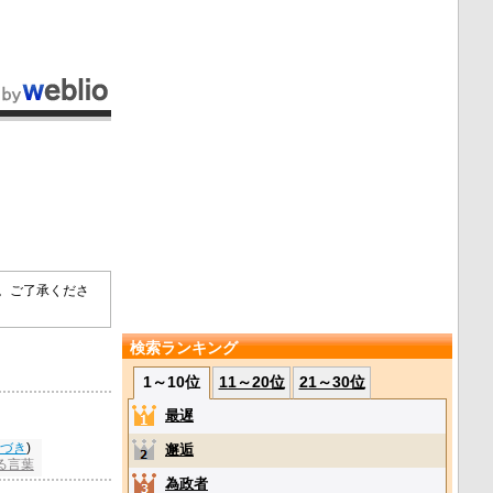
す。ご了承くださ
検索ランキング
1～10位
11～20位
21～30位
最遅
づき
)
邂逅
る言葉
為政者