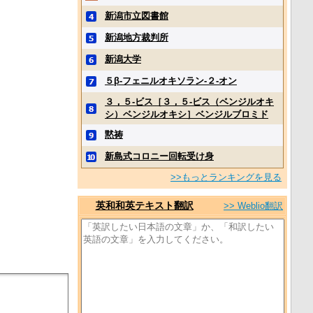
新潟市立図書館
新潟地方裁判所
新潟大学
５β‐フェニルオキソラン‐２‐オン
３，５‐ビス［３，５‐ビス（ベンジルオキ
シ）ベンジルオキシ］ベンジルブロミド
黙祷
新島式コロニー回転受け身
>>もっとランキングを見る
英和和英テキスト翻訳
>> Weblio翻訳