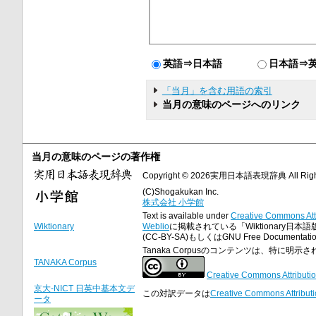
英語⇒日本語
日本語⇒
「当月」を含む用語の索引
当月の意味のページへのリンク
当月の意味のページの著作権
Copyright © 2026実用日本語表現辞典 All Right
(C)Shogakukan Inc.
株式会社 小学館
Text is available under
Creative Commons Att
Wiktionary
Weblio
に掲載されている「Wiktionary日本語
(CC-BY-SA)もしくはGNU Free Docume
Tanaka Corpusのコンテンツは、特に
TANAKA Corpus
Creative Commons Attributio
京大-NICT 日英中基本文デ
この対訳データは
Creative Commons Attributi
ータ