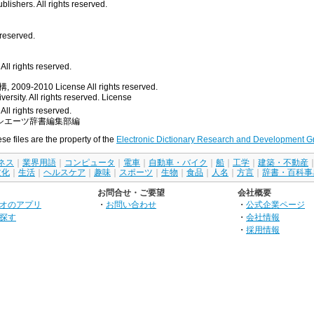
ishers. All rights reserved.
 reserved.
ll rights reserved.
, 2009-2010
License
All rights reserved.
rsity. All rights reserved.
License
All rights reserved.
シエーツ辞書編集部編
ese files are the property of the
Electronic Dictionary Research and Development G
ネス
｜
業界用語
｜
コンピュータ
｜
電車
｜
自動車・バイク
｜
船
｜
工学
｜
建築・不動産
文化
｜
生活
｜
ヘルスケア
｜
趣味
｜
スポーツ
｜
生物
｜
食品
｜
人名
｜
方言
｜
辞書・百科事
お問合せ・ご要望
会社概要
オのアプリ
・
お問い合わせ
・
公式企業ページ
探す
・
会社情報
・
採用情報