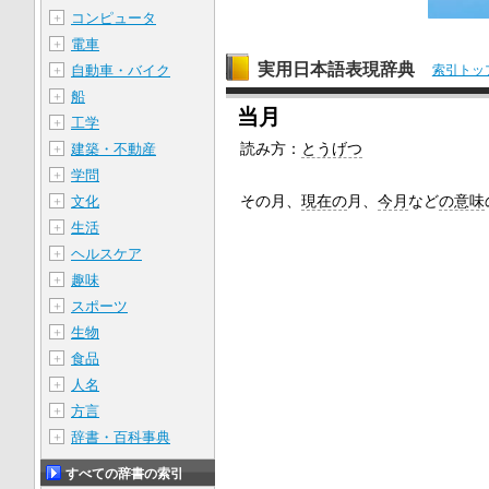
コンピュータ
＋
電車
＋
実用日本語表現辞典
自動車・バイク
索引トッ
＋
船
＋
当月
工学
＋
読み方：
とうげつ
建築・不動産
＋
学問
＋
その月、
現在の
月、
今月
など
の意味
文化
＋
生活
＋
ヘルスケア
＋
趣味
＋
スポーツ
＋
生物
＋
食品
＋
人名
＋
方言
＋
辞書・百科事典
＋
すべての辞書の索引