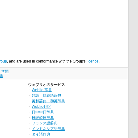
roup
, and are used in conformance with the Group's
licence
.
｜
学問
典
ウェブリオのサービス
・
Weblio 辞書
・
類語・対義語辞典
・
英和辞典・和英辞典
・
Weblio翻訳
・
日中中日辞典
・
日韓韓日辞典
・
フランス語辞典
・
インドネシア語辞典
・
タイ語辞典