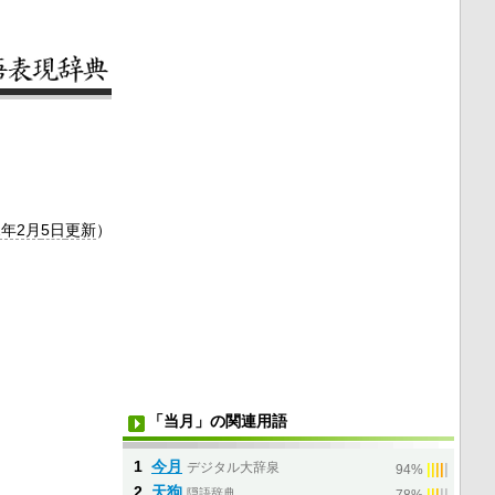
2年2月
5日
更新
）
「当月」の関連用語
1
今月
デジタル大辞泉
|
|
|
|
|
94%
2
天狗
隠語辞典
|
|
|
|
|