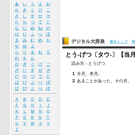
あ
い
う
え
お
か
き
く
け
こ
さ
し
す
せ
そ
た
ち
つ
て
と
な
に
ぬ
ね
の
は
ひ
ふ
へ
ほ
ま
み
む
め
も
デジタル大辞泉
索引トップ
や
ゆ
よ
ら
り
る
れ
ろ
とう‐げつ〔タウ‐〕【当
わ
を
ん
読み方：とうげつ
が
ぎ
ぐ
げ
ご
ざ
じ
ず
ぜ
ぞ
１
今月
。
本月
。
だ
ぢ
づ
で
ど
２
あることがあった、その月。
ば
び
ぶ
べ
ぼ
ぱ
ぴ
ぷ
ぺ
ぽ
Ａ
Ｂ
Ｃ
Ｄ
Ｅ
Ｆ
Ｇ
Ｈ
Ｉ
Ｊ
Ｋ
Ｌ
Ｍ
Ｎ
Ｏ
Ｐ
Ｑ
Ｒ
Ｓ
Ｔ
Ｕ
Ｖ
Ｗ
Ｘ
Ｙ
Ｚ