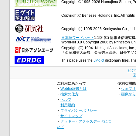
Copyright © 1995-2026 Hamajima Shoten, Publ
Copyright © Benesse Holdings, Inc. All rights
Copyright (c) 1995-2026 Kenkyusha Co., Ltd. A
日本語ワードネット
1.1版 (C) 情報通信研究機構
WordNet 3.0 Copyright 2006 by Princeton Unive
Copyright (C) 1994- Nichigai Associates, Inc., 
「斎藤和英大辞典」斎藤秀三郎著、日外アソ
This page uses the
JMdict
dictionary files. Th
ビジ
ご利用にあたって
便利な機能
・
Weblio辞書とは
・
ウェブリ
・
検索の仕方
・
画像から
・
ヘルプ
・
利用規約
・
プライバシーポリシー
・
サイトマップ
・
クッキー・アクセスデータにつ
いて