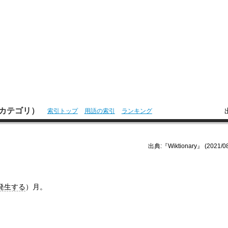
本語カテゴリ）
索引トップ
用語の索引
ランキング
出典:『Wiktionary』 (2021/08
発生する
）月。