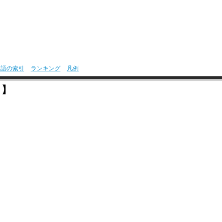
用語の索引
ランキング
凡例
月】