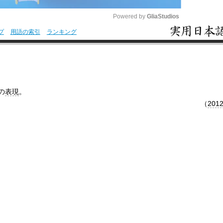
Powered by 
GliaStudios
プ
用語の索引
ランキング
M
u
t
e
の
表現
。
（
201