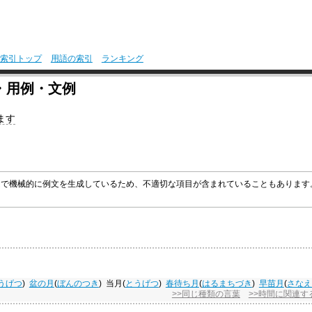
索引トップ
用語の索引
ランキング
・用例・文例
ます
グラムで機械的に例文を生成しているため、不適切な項目が含まれていることもありま
うげつ
)
盆の月
(
ぼんのつき
)
当月
(
とうげつ
)
春待ち月
(
はるまちづき
)
早苗月
(
さなえ
>>同じ種類の言葉
>>時間に関連す