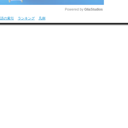
Powered by 
GliaStudios
用語の索引
ランキング
凡例
M
u
t
e