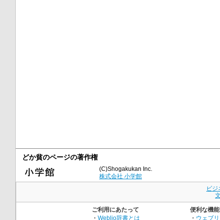
どか貧のページの著作権
(C)Shogakukan Inc.
株式会社 小学館
ビジ
ご利用にあたって
便利な機能
・
Weblio辞書とは
・
ウェブリ