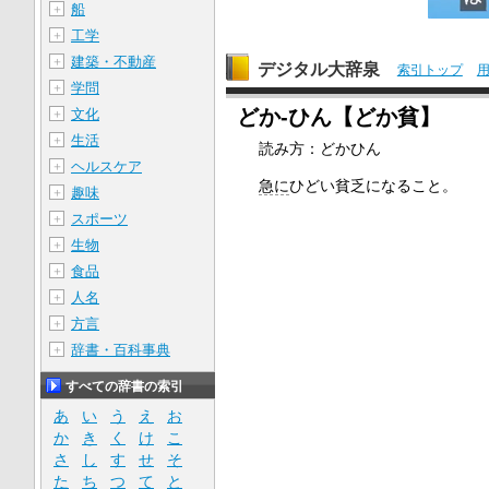
船
＋
工学
＋
建築・不動産
＋
デジタル大辞泉
索引トップ
学問
＋
どか‐ひん【どか貧】
文化
＋
生活
＋
読み方：どかひん
ヘルスケア
＋
急に
ひどい貧乏になること。
趣味
＋
スポーツ
＋
生物
＋
食品
＋
人名
＋
方言
＋
辞書・百科事典
＋
すべての辞書の索引
あ
い
う
え
お
か
き
く
け
こ
さ
し
す
せ
そ
た
ち
つ
て
と