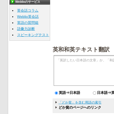
Weblioのサービス
英会話コラム
Weblio英会話
英語の質問箱
語彙力診断
スピーキングテスト
英和和英テキスト翻訳
英語⇒日本語
日本語⇒
「どか貧」を含む用語の索引
どか貧のページへのリンク