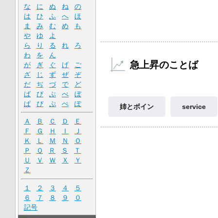
な
に
ぬ
ね
の
は
ひ
ふ
へ
ほ
ま
み
む
め
も
や
ゆ
よ
ら
り
る
れ
ろ
わ
を
ん
急上昇のことば
が
ぎ
ぐ
げ
ご
ざ
じ
ず
ぜ
ぞ
だ
ぢ
づ
で
ど
ば
び
ぶ
べ
ぼ
ぱ
ぴ
ぷ
ぺ
ぽ
姉とボイン
service
Ａ
Ｂ
Ｃ
Ｄ
Ｅ
Ｆ
Ｇ
Ｈ
Ｉ
Ｊ
Ｋ
Ｌ
Ｍ
Ｎ
Ｏ
Ｐ
Ｑ
Ｒ
Ｓ
Ｔ
Ｕ
Ｖ
Ｗ
Ｘ
Ｙ
Ｚ
１
２
３
４
５
６
７
８
９
０
記号