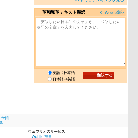
英和和英テキスト翻訳
>> Weblio翻訳
英語⇒日本語
日本語⇒英語
｜
学問
典
ウェブリオのサービス
・
Weblio 辞書