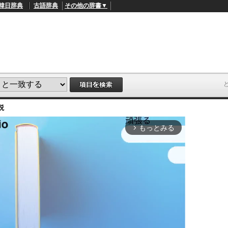
韓日辞典
古語辞典
その他の辞書▼
説
もっとみる
arrow_forward_ios