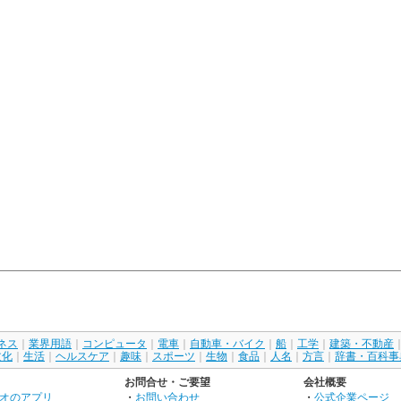
ネス
｜
業界用語
｜
コンピュータ
｜
電車
｜
自動車・バイク
｜
船
｜
工学
｜
建築・不動産
文化
｜
生活
｜
ヘルスケア
｜
趣味
｜
スポーツ
｜
生物
｜
食品
｜
人名
｜
方言
｜
辞書・百科事
お問合せ・ご要望
会社概要
オのアプリ
・
お問い合わせ
・
公式企業ページ