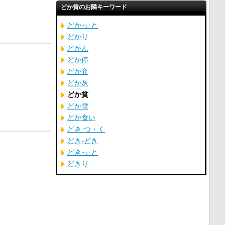
どか貧のお隣キーワード
どかっ‐と
どかり
どかん
どか停
どか弁
どか灰
どか貧
どか雪
どか食い
どき‐つ・く
どき‐どき
どきっ‐と
どきり