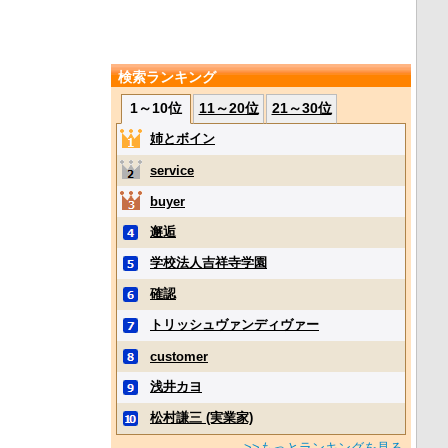
検索ランキング
1～10位
11～20位
21～30位
姉とボイン
service
buyer
邂逅
学校法人吉祥寺学園
確認
トリッシュヴァンディヴァー
customer
浅井カヨ
松村謙三 (実業家)
>>もっとランキングを見る