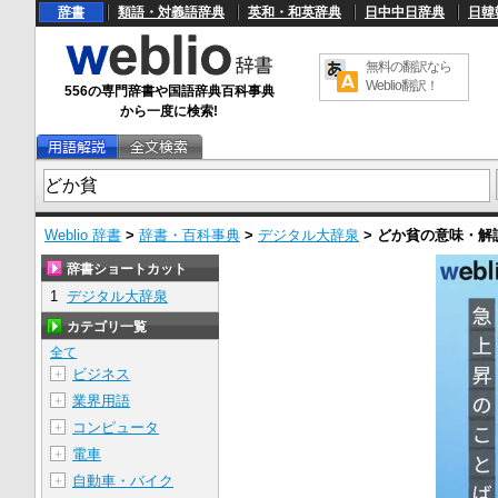
辞書
類語・対義語辞典
英和・和英辞典
日中中日辞典
日韓
無料の翻訳なら
Weblio翻訳！
556の専門辞書や国語辞典百科事典
から一度に検索!
Weblio 辞書
>
辞書・百科事典
>
デジタル大辞泉
>
どか貧
の意味・解
辞書ショートカット
1
デジタル大辞泉
カテゴリ一覧
全て
ビジネス
＋
業界用語
＋
コンピュータ
＋
電車
＋
自動車・バイク
＋