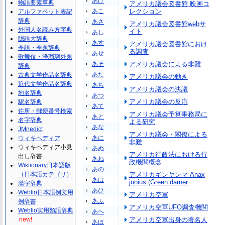
あけ
物語要素事典
アメリカ議会図書館 映画コ
あこ
レクション
アルファベット表記
辞典
あさ
アメリカ議会図書館webサ
外国人名読み方字典
イト
あし
隠語大辞典
あす
アメリカ議会図書館におけ
季語・季題辞典
る調査
あせ
歌舞伎・浄瑠璃外題
あそ
アメリカ議会による非難
辞典
あた
古典文学作品名辞典
アメリカ議会の動き
近代文学作品名辞典
あち
アメリカ議会の決議
地名辞典
あつ
アメリカ議会の反応
駅名辞典
あて
住所・郵便番号検索
アメリカ議会予算事務局に
あと
名字辞典
よる研究
あな
JMnedict
アメリカ議会・閣僚による
あに
ウィキペディア
非難
ウィキペディア小見
あぬ
アメリカ行政法における行
出し辞書
あね
政機関概念
Wiktionary日本語版
あの
（日本語カテゴリ）
アメリカギンヤンマ Anax
あは
junius (Green darner
漢字辞典
あひ
Weblio日本語例文用
アメリカ空軍
あふ
例辞書
アメリカ空軍UFO調査機関
Weblio実用類語辞典
あへ
new!
アメリカ空軍出身の著名人
あほ