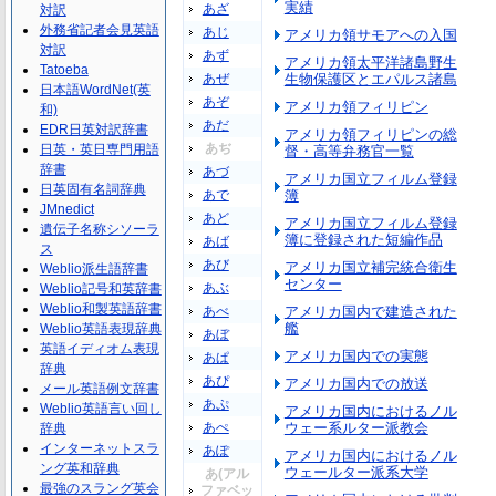
実績
あざ
対訳
外務省記者会見英語
あじ
アメリカ領サモアへの入国
対訳
あず
アメリカ領太平洋諸島野生
Tatoeba
あぜ
生物保護区とエパルス諸島
日本語WordNet(英
あぞ
アメリカ領フィリピン
和)
あだ
EDR日英対訳辞書
アメリカ領フィリピンの総
あぢ
日英・英日専門用語
督・高等弁務官一覧
辞書
あづ
アメリカ国立フィルム登録
日英固有名詞辞典
あで
簿
JMnedict
あど
アメリカ国立フィルム登録
遺伝子名称シソーラ
簿に登録された短編作品
あば
ス
あび
アメリカ国立補完統合衛生
Weblio派生語辞書
センター
あぶ
Weblio記号和英辞書
Weblio和製英語辞書
あべ
アメリカ国内で建造された
艦
Weblio英語表現辞典
あぼ
英語イディオム表現
アメリカ国内での実態
あぱ
辞典
あぴ
アメリカ国内での放送
メール英語例文辞書
あぷ
Weblio英語言い回し
アメリカ国内におけるノル
あぺ
ウェー系ルター派教会
辞典
インターネットスラ
あぽ
アメリカ国内におけるノル
ング英和辞典
ウェールター派系大学
あ(アル
最強のスラング英会
ファベッ