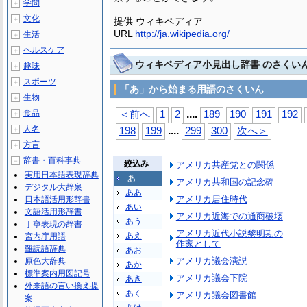
学問
＋
文化
＋
提供 ウィキペディア
URL
http://ja.wikipedia.org/
生活
＋
ヘルスケア
＋
ウィキペディア小見出し辞書 のさくい
趣味
＋
スポーツ
＋
「あ」から始まる用語のさくいん
生物
＋
...
.
食品
＜前へ
1
2
189
190
191
192
＋
人名
...
.
＋
198
199
299
300
次へ＞
方言
＋
辞書・百科事典
－
絞込み
アメリカ共産党との関係
実用日本語表現辞典
あ
アメリカ共和国の記念碑
デジタル大辞泉
ああ
アメリカ居住時代
日本語活用形辞書
あい
文語活用形辞書
アメリカ近海での通商破壊
あう
丁寧表現の辞書
アメリカ近代小説黎明期の
あえ
宮内庁用語
作家として
難読語辞典
あお
アメリカ議会演説
原色大辞典
あか
標準案内用図記号
アメリカ議会下院
あき
外来語の言い換え提
あく
アメリカ議会図書館
案