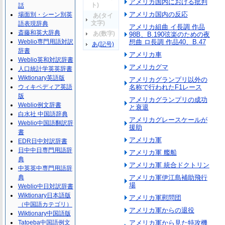
アメリカ国内における批判
ト)
話
アメリカ国内の反応
場面別・シーン別英
あ(タイ
文字)
語表現辞典
アメリカ組曲 イ長調 作品
斎藤和英大辞典
あ(数字)
98B、B.190弦楽のための夜
Weblio専門用語対訳
想曲 ロ長調 作品40、B.47
あ(記号)
辞書
アメリカ車
Weblio英和対訳辞書
アメリカグマ
人口統計学英英辞書
Wiktionary英語版
アメリカグランプリ以外の
ウィキペディア英語
名称で行われたF1レース
版
アメリカグランプリの成功
Weblio例文辞書
と衰退
白水社 中国語辞典
アメリカグレースケールが
Weblio中国語翻訳辞
援助
書
アメリカ軍
EDR日中対訳辞書
日中中日専門用語辞
アメリカ軍 艦船
典
アメリカ軍 統合ドクトリン
中英英中専門用語辞
典
アメリカ軍伊江島補助飛行
場
Weblio中日対訳辞書
Wiktionary日本語版
アメリカ軍慰問団
（中国語カテゴリ）
アメリカ軍からの退役
Wiktionary中国語版
Tatoeba中国語例文
アメリカ軍から見た特攻機