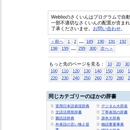
Weblioのさくいんはプログラムで
一部不適切なさくいんの配置が含まれ
了承くださいませ。
お問い合わせ
。
...
.
＜前へ
1
2
189
190
191
192
...
.
198
199
299
300
次へ＞
もっと先のページを見る：
10
20
30
100
110
120
130
140
150
160
1
220
230
240
250
260
270
280
2
同じカテゴリーのほかの辞書
実用日本語表現辞典
デジタル大辞泉
文語活用形辞書
丁寧表現の辞書
難読語辞典
原色大辞典
外来語の言い換え提
物語要素事典
案