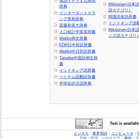
英語イディオム表現
Wiktionary日
辞典
語カテゴリ）
インターネットスラ
韓国語単語辞書
ング英和辞典
インドネシア語
斎藤和英大辞典
Wiktionary日
人口統計学英英辞書
ンス語カテゴリ
Weblio例文辞書
EDR日中対訳辞書
Weblio中日対訳辞書
Tatoeba中国語例文辞
書
インドネシア語辞書
ベトナム語翻訳辞書
学研全訳古語辞典
Text is availab
ビジネス
｜
業界用語
｜
コンピュータ
｜
文化
｜
生活
｜
ヘルスケア
｜
趣味
｜
ス