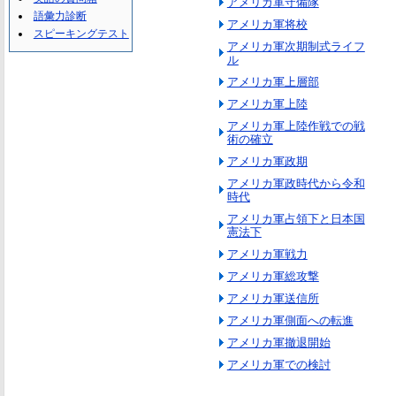
アメリカ軍守備隊
語彙力診断
アメリカ軍将校
スピーキングテスト
アメリカ軍次期制式ライフ
ル
アメリカ軍上層部
アメリカ軍上陸
アメリカ軍上陸作戦での戦
術の確立
アメリカ軍政期
アメリカ軍政時代から令和
時代
アメリカ軍占領下と日本国
憲法下
アメリカ軍戦力
アメリカ軍総攻撃
アメリカ軍送信所
アメリカ軍側面への転進
アメリカ軍撤退開始
アメリカ軍での検討