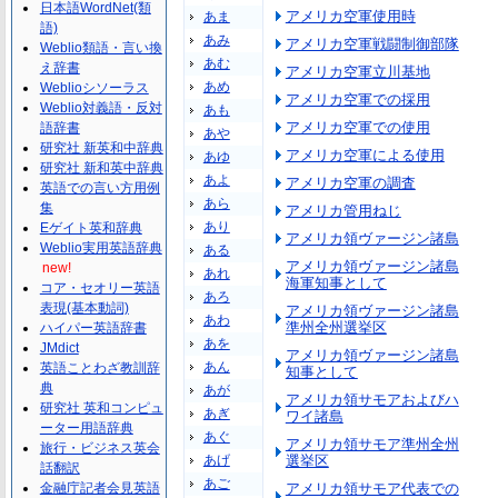
日本語WordNet(類
アメリカ空軍使用時
あま
語)
あみ
アメリカ空軍戦闘制御部隊
Weblio類語・言い換
あむ
え辞書
アメリカ空軍立川基地
あめ
Weblioシソーラス
アメリカ空軍での採用
Weblio対義語・反対
あも
アメリカ空軍での使用
語辞書
あや
研究社 新英和中辞典
アメリカ空軍による使用
あゆ
研究社 新和英中辞典
あよ
アメリカ空軍の調査
英語での言い方用例
あら
集
アメリカ管用ねじ
あり
Eゲイト英和辞典
アメリカ領ヴァージン諸島
Weblio実用英語辞典
ある
アメリカ領ヴァージン諸島
new!
あれ
海軍知事として
コア・セオリー英語
あろ
表現(基本動詞)
アメリカ領ヴァージン諸島
あわ
準州全州選挙区
ハイパー英語辞書
あを
JMdict
アメリカ領ヴァージン諸島
あん
英語ことわざ教訓辞
知事として
典
あが
アメリカ領サモアおよびハ
研究社 英和コンピュ
あぎ
ワイ諸島
ーター用語辞典
あぐ
アメリカ領サモア準州全州
旅行・ビジネス英会
あげ
選挙区
話翻訳
あご
金融庁記者会見英語
アメリカ領サモア代表での