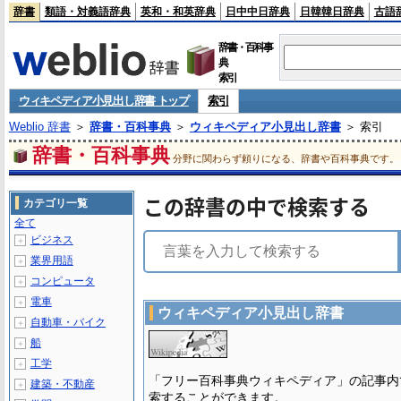
辞書
類語・対義語辞典
英和・和英辞典
日中中日辞典
日韓韓日辞典
古語
辞書・百科事
典
索引
ウィキペディア小見出し辞書 トップ
索引
Weblio 辞書
＞
辞書・百科事典
＞
ウィキペディア小見出し辞書
＞ 索引
辞書・百科事典
分野に関わらず頼りになる、辞書や百科事典です。
この辞書の中で検索する
カテゴリ一覧
全て
ビジネス
＋
業界用語
＋
コンピュータ
＋
電車
＋
ウィキペディア小見出し辞書
自動車・バイク
＋
船
＋
工学
＋
「フリー百科事典ウィキペディア」の記事内
建築・不動産
＋
索することができます。