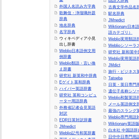
隠語大辞典
外国人名読み方字典
古典文学作品名
歌舞伎・浄瑠璃外題
駅名辞典
辞典
JMnedict
地名辞典
Wiktionary日
名字辞典
語カテゴリ）
ウィキペディア小見
Weblio実用類語
出し辞書
Weblioシソーラ
Weblio日本語例文用
研究社 新和英中
例辞書
Weblio実用英語
Weblio類語・言い換
JMdict
え辞書
旅行・ビジネス
研究社 新英和中辞典
Tatoeba
Eゲイト英和辞典
日英・英日専門
ハイパー英語辞書
遺伝子名称シソ
研究社 英和コンピュ
Weblio和製英語
ーター用語辞典
メール英語例文
外務省記者会見英語
最強のスラング
対訳
Weblio専門用
EDR日英対訳辞書
Wiktionary英語
JMnedict
白水社 中国語辞
Weblio記号和英辞書
日中中日専門用