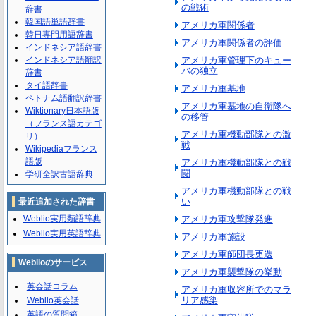
の戦術
辞書
韓国語単語辞書
アメリカ軍関係者
韓日専門用語辞書
アメリカ軍関係者の評価
インドネシア語辞書
インドネシア語翻訳
アメリカ軍管理下のキュー
バの独立
辞書
タイ語辞書
アメリカ軍基地
ベトナム語翻訳辞書
アメリカ軍基地の自衛隊へ
Wiktionary日本語版
の移管
（フランス語カテゴ
アメリカ軍機動部隊との激
リ）
戦
Wikipediaフランス
語版
アメリカ軍機動部隊との戦
闘
学研全訳古語辞典
アメリカ軍機動部隊との戦
い
最近追加された辞書
Weblio実用類語辞典
アメリカ軍攻撃隊発進
Weblio実用英語辞典
アメリカ軍施設
アメリカ軍師団長更迭
Weblioのサービス
アメリカ軍襲撃隊の挙動
英会話コラム
アメリカ軍収容所でのマラ
リア感染
Weblio英会話
英語の質問箱